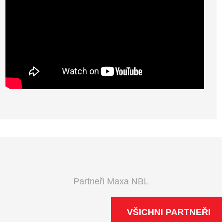
Partneři Maxa NBL
VŠICHNI PARTNEŘI