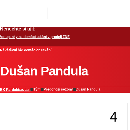
Nenechte si ujít:
Vstupenky na domácí utkání v prodeji ZDE
Návštěvní řád domácích utkání
Dušan Pandula
Tým
Předchozí sezony
Dušan Pandula
BK Pardubice, a.s.
4