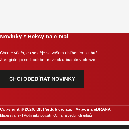
Novinky z Beksy na e-mail
Chcete vědět, co se děje ve vašem oblíbeném klubu?
Zaregistrujte se k odběru novinek a budete v obraze.
CHCI ODEBÍRAT NOVINKY
Copyright © 2026, BK Pardubice, a.s. | Vytvořila eBRÁNA
Mapa stránek
|
Podmínky použití
|
Ochrana osobních údajů