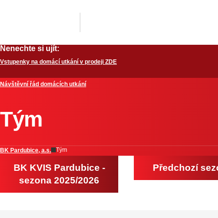
Nenechte si ujít:
Vstupenky na domácí utkání v prodeji ZDE
Návštěvní řád domácích utkání
Tým
Tým
BK Pardubice, a.s.
BK KVIS Pardubice -
Předchozí se
sezona 2025/2026