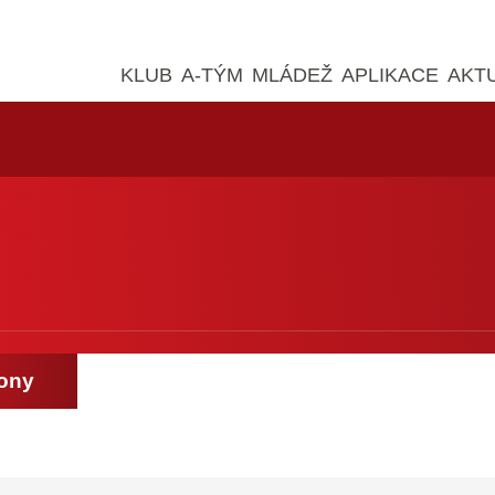
KLUB
A-TÝM
MLÁDEŽ
APLIKACE
AKT
zony