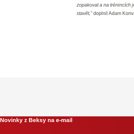
zopakovat a na trénincích j
stavět,"
doplnil Adam Konva
Novinky z Beksy na e-mail