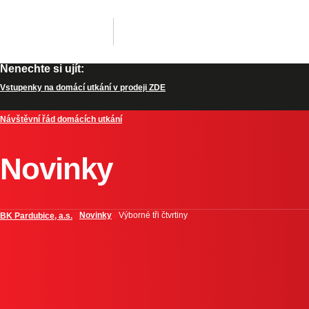
Nenechte si ujít:
Vstupenky na domácí utkání v prodeji ZDE
Návštěvní řád domácích utkání
Novinky
Novinky
Výborné tři čtvrtiny
BK Pardubice, a.s.