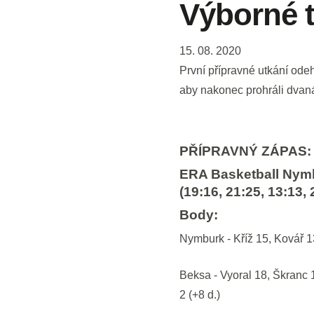
Výborné tř
15. 08. 2020
První přípravné utkání odeh
aby nakonec prohráli dvan
PŘÍPRAVNÝ ZÁPAS:
ERA Basketball Nymb
(19:16, 21:25, 13:13, 
Body:
Nymburk - Kříž 15, Kovář 1
Beksa - Vyoral 18, Škranc 
2 (+8 d.)