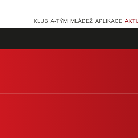
KLUB
A-TÝM
MLÁDEŽ
APLIKACE
AKT