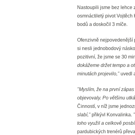
Nastoupili jsme bez lehce
osmnáctiletý pivot Vojtěch 
bodů a doskočil 3 míče.
Ofenzivně nejpovedenější p
si nesli jednobodový náskok.
pozitivní, že jsme se 30 m
dokážeme držet tempo a otěž
minutách projevilo,"
uvedl a
"Myslím, že na první zápas 
objevovaly. Po většinu utkán
Činností, v níž jsme jedno
slabí,"
přikývl Konvalinka.
toho využil a celkově posb
pardubických trenérů převa