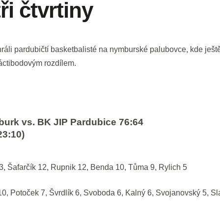
i čtvrtiny
ráli pardubičtí basketbalisté na nymburské palubovce, kde ještě 
áctibodovým rozdílem.
urk vs. BK JIP Pardubice 76:64
23:10)
3, Šafarčík 12, Rupnik 12, Benda 10, Tůma 9, Rylich 5
10, Potoček 7, Švrdlík 6, Svoboda 6, Kalný 6, Svojanovský 5, S