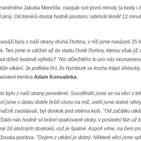
 zraněného Jakuba Merešše, naopak své první minuty (a body i 
Kalný. Od trenérů dostal hodně prostoru: odehrál téměř 12 minut
asáží byla z naší strany druhá čtvrtina, v níž jsme nasázeli 25
 Ten jsme si udrželi až do startu čtvrté čtvrtiny, kterou však ji
inut drželi bodově vpředu?
"Nic důležitého to pro nás neznamená
e utkání. Je potřeba říct, že Nymburk se trochu trápil sřelecky, 
sistent trenéra
Adam Konvalinka
.
to bylo z naší strany povedené. Soustředili jsme se na věci z tré
í jsme v útoku dobře řešili clonu na míč, volili jsme dobré střely
značně zaostávali, byl doskok pod oběma koši.
"Od začátku utká
"Stálo nás hodně sil bránit opakované útoky, v poslední fázi už 
íral 18 útočných doskoků, což je špatné. Aspoň víme, na čem pr
žovala pozitiva.
"Dojem z utkání je dobrý. Některé věci jsme spl