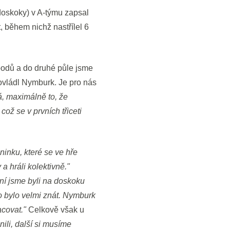
doskoky) v A-týmu zapsal
, během nichž nastřílel 6
 bodů a do druhé půle jsme
ž ovládl Nymburk. Je pro nás
, maximálně to, že
což se v prvních třiceti
ninku, které se ve hře
 a hráli kolektivně."
ní jsme byli na doskoku
to bylo velmi znát. Nymburk
acovat."
Celkově však u
nili, další si musíme