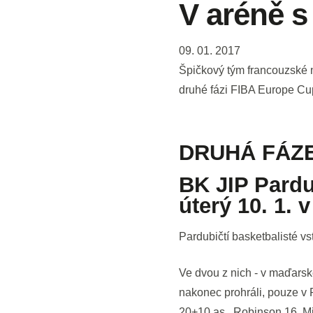
V aréně s
09. 01. 2017
Špičkový tým francouzské 
druhé fázi FIBA Europe Cu
DRUHÁ FÁZE
BK JIP Pardu
úterý 10. 1. 
Pardubičtí basketbalisté vs
Ve dvou z nich - v maďarsk
nakonec prohráli, pouze v 
20+10 as., Robinson 16, M