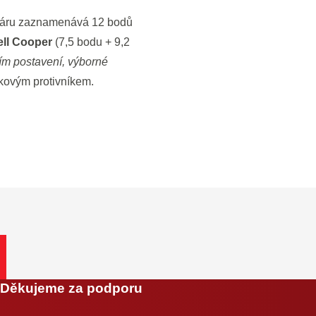
oháru zaznamenává 12 bodů
ll Cooper
(7,5 bodu + 9,2
ním postavení, výborné
čkovým protivníkem.
Děkujeme za podporu