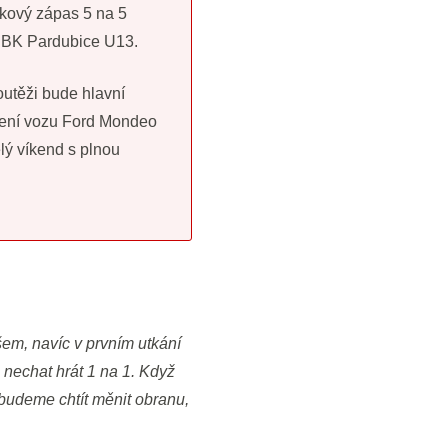
zkový zápas 5 na 5
é BK Pardubice U13.
outěži bude hlavní
ení vozu Ford Mondeo
lý víkend s plnou
šem, navíc v prvním utkání
echat hrát 1 na 1. Když
 budeme chtít měnit obranu,