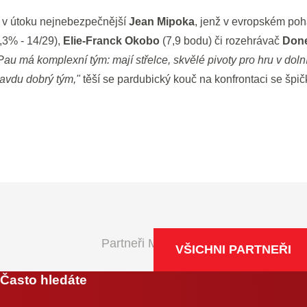
 v útoku nejnebezpečnější
Jean Mipoka
, jenž v evropském p
,3% - 14/29),
Elie-Franck Okobo
(7,9 bodu) či rozehrávač
Done
Pau má komplexní tým: mají střelce, skvělé pivoty pro hru v dol
avdu dobrý tým,"
těší se pardubický kouč na konfrontaci se špi
Partneři Maxa NBL
VŠICHNI PARTNEŘI
Často hledáte