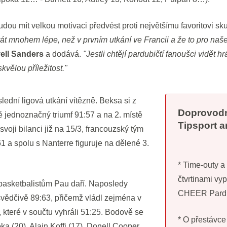
ou mít velkou motivaci předvést proti největšímu favoritovi sku
t mnohem lépe, než v prvním utkání ve Francii a že to pro naš
ell Sanders
a dodává.
"Jestli chtějí pardubičtí fanoušci vidět h
vělou příležitost."
lední ligová utkání vítězně. Beksa si z
Doprovodn
 jednoznačný triumf 91:57 a na 2. místě
Tipsport a
voji bilanci již na 15/3, francouzský tým
61 a spolu s Nanterre figuruje na dělené 3.
* Time-outy a
čtvrtinami vy
basketbalistům Pau daří. Naposledy
CHEER Pardu
svědčivě 89:63, přičemž vládl zejména v
, které v součtu vyhráli 51:25. Bodově se
* O přestávce
ka (20), Alain Koffi (17), Donell Cooper