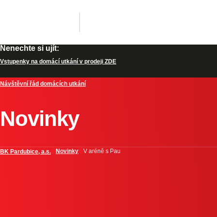
Nenechte si ujít:
Vstupenky na domácí utkání v prodeji ZDE
Návštěvní řád domácích utkání
Novinky
Novinky
V aréně s Pau
BK Pardubice, a.s.