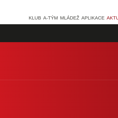
KLUB
A-TÝM
MLÁDEŽ
APLIKACE
AKT