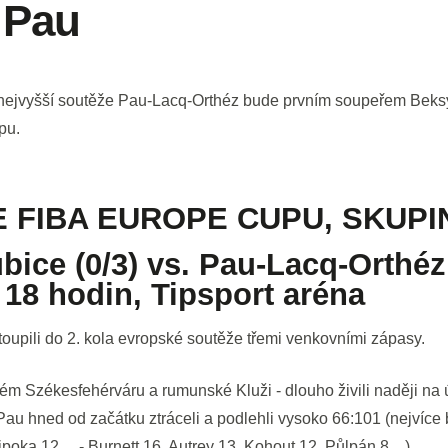
 Pau
nejvyšší soutěže Pau-Lacq-Orthéz bude prvním soupeřem Beksy
pu.
 FIBA EUROPE CUPU, SKUPI
bice (0/3) vs. Pau-Lacq-Orthéz 
v 18 hodin, Tipsport aréna
toupili do 2. kola evropské soutěže třemi venkovními zápasy.
ém Székesfehérváru a rumunské Kluži - dlouho živili naději na
Pau hned od začátku ztráceli a podlehli vysoko 66:101 (nejvíc
ipoka 12… - Burnett 16, Autrey 13, Kohout 12, Půlpán 8…).