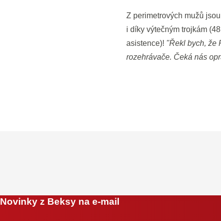
Z perimetrových mužů jsou
i díky výtečným trojkám (48
asistence)!
"Řekl bych, že 
rozehrávače. Čeká nás opr
Novinky z Beksy na e-mail