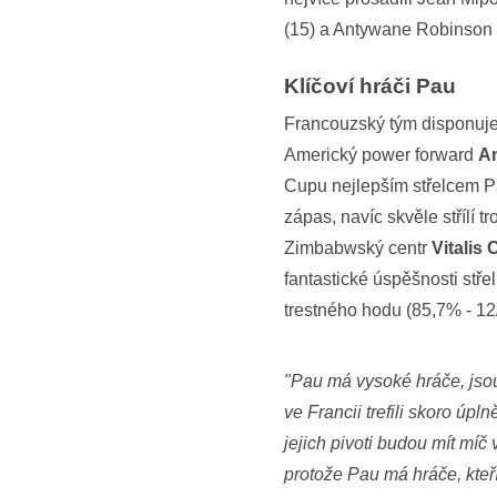
(15) a Antywane Robinson 
Klíčoví hráči Pau
Francouzský tým disponuje
Americký power forward
A
Cupu nejlepším střelcem 
zápas, navíc skvěle střílí t
Zimbabwský centr
Vitalis
fantastické úspěšnosti střel
trestného hodu (85,7% - 12
"Pau má vysoké hráče, jsou
ve Francii trefili skoro úpl
jejich pivoti budou mít míč
protože Pau má hráče, kteří