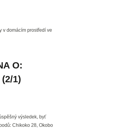
 v domácím prostředí ve
NA O:
(2/1)
 úspěšný výsledek, byť
e bodů: Chikoko 28, Okobo