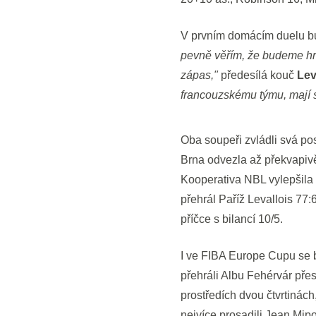
V prvním domácím duelu bud
pevně věřím, že budeme hrá
zápas,"
předesílá kouč
Lev
francouzskému týmu, mají sk
Oba soupeři zvládli svá pos
Brna odvezla až překvapivě
Kooperativa NBL vylepšila s
přehrál Paříž Levallois 77:
příčce s bilancí 10/5.
I ve FIBA Europe Cupu se 
přehráli Albu Fehérvár pře
prostředích dvou čtvrtinách
nejvíce prosadili Jean Mipo