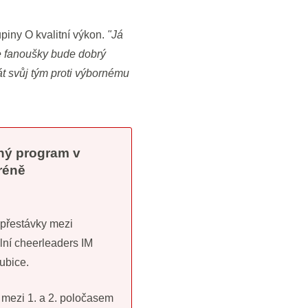
piny O kvalitní výkon.
"Já
e fanoušky bude dobrý
rát svůj tým proti výbornému
ý program v
réně
 přestávky mezi
plní cheerleaders IM
bice.
 mezi 1. a 2. poločasem