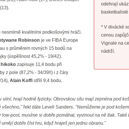
odehrají uká
(13).
basketbalist
* V divácké s
 nesmírně kvalitními podkošovými hráči.
cenou zapůjč
ntywane Robinson
je ve FIBA Europe
Vignale na ce
Pau s průměrem rovných 15 bodů na
nádrží.
rojky (úspěšnost 45,2% - 19/42).
 Chikoko
zapisuje 11,4 bodu při
by z pole (87,2% - 34/39!!) i z čáry
/14),
Alain Koffi
střílí 9,4 bodu.
 silní, hrají hodně fyzicky. Obrovskou sílu mají zejména pod ko
ně všechno,"
řekl dále Levell Sanders.
"Nemůžeme je pod košem n
 v low-post, musíme si dobře pomáhat, vyvinout na ně tlak. Také
 umějí dobře číst hru, když hraješ jen jednu obranu."