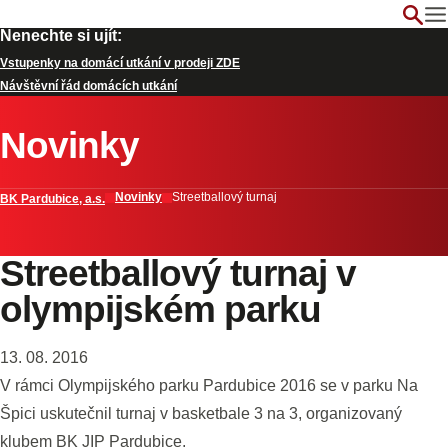
Nenechte si ujít:
Vstupenky na domácí utkání v prodeji ZDE
Návštěvní řád domácích utkání
Novinky
Novinky
Streetballový turnaj
BK Pardubice, a.s.
Streetballový turnaj v
olympijském parku
13. 08. 2016
V rámci Olympijského parku Pardubice 2016 se v parku Na
Špici uskutečnil turnaj v basketbale 3 na 3, organizovaný
klubem BK JIP Pardubice.