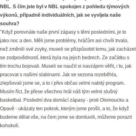
NBL. S čím jste byl v NBL spokojen z pohledu týmových
výkonů, případně individuálních, jak se vyvíjela naše
souhra?
"Když porovnáte naše první zápasy s těmi posledními, je to
jako noc a den. Měli jsme problémy, hráčům asi chvíli trvalo,
než změnili své zvyky, museli se přizpůsobit tomu, jak zacházet
se zodpovědností, která byla na jejich bedrech. Ze začátku s
tím trochu bojovali. Museli se naučit si navzájem věřit, i to, jak
pracovat s našimi slabinami. Jak se sezona rozeběhla,
zlepšovali jsme se, a to i přes občas velmi nabitý program.
Musím říct, že přese všechno hrál náš tým velmi slušný
basketbal. Poslední dva domácí zápasy - proti Olomoucku a
Opavě - ukázaly ten pokrok, kterým jsme prošli, a to, že když
budeme dělat vše, na čem jsme se domluvili, můžeme porazit
kohokoli.