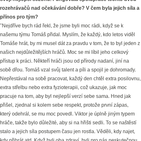
rozehrávačů nad očekávání dobře? V čem byla jejich síla a
přínos pro tým?
"Nejdříve bych rád řekl, že jsme byli moc rádi, když se k
našemu týmu Tomáš přidal. Myslím, že každý, kdo letos viděl
Tomáše hrát, by mi musel dát za pravdu v tom, že to byl jeden z
našich nejdůležitějších hráčů. Moc se mi líbil jeho celkový
přístup k práci. Někteří hráči jsou od přírody nadaní, jiní na
sobě dřou. Tomáš vzal svůj talent a píli a spojil je dohromady.
Nepřestával na sobě pracovat, každý den chtěl extra posilovnu,
extra střelbu nebo extra fyzioterapii, což ukazuje, jak moc
pracuje na tom, aby byl nejlepší verzí sebe sama. Hned jak
přišel, zjednal si kolem sebe respekt, protože první zápas,
který odehrál, se mu moc povedl. Viktor je úplně jiným typem
hráče, takže bylo důležité, aby si na hřišti sedli. To se naštěstí
stalo a jejich síla postupem času jen rostla. Věděli, kdy najet,
kdy přihrát atd. Když byli oba zdraví, byli pro nás neskutečnou