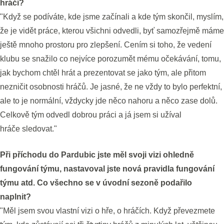
hráči?
"Když se podíváte, kde jsme začínali a kde tým skončil, myslím,
že je vidět práce, kterou všichni odvedli, byť samozřejmě máme
ještě mnoho prostoru pro zlepšení. Cením si toho, že vedení
klubu se snažilo co nejvíce porozumět mému očekávání, tomu,
jak bychom chtěl hrát a prezentovat se jako tým, ale přitom
nezničit osobnosti hráčů. Je jasné, že ne vždy to bylo perfektní,
ale to je normální, vždycky jde něco nahoru a něco zase dolů.
Celkově tým odvedl dobrou práci a já jsem si užíval
hráče sledovat."
Při příchodu do Pardubic jste měl svoji vizi ohledně
fungování týmu, nastavoval jste nová pravidla fungování
týmu atd. Co všechno se v úvodní sezoně podařilo
naplnit?
"Měl jsem svou vlastní vizi o hře, o hráčích. Když převezmete