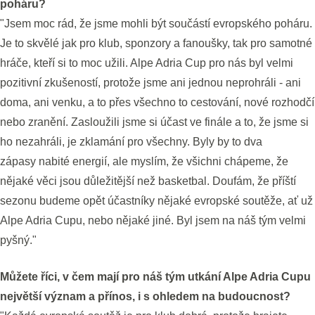
poháru?
"Jsem moc rád, že jsme mohli být součástí evropského poháru.
Je to skvělé jak pro klub, sponzory a fanoušky, tak pro samotné
hráče, kteří si to moc užili. Alpe Adria Cup pro nás byl velmi
pozitivní zkušeností, protože jsme ani jednou neprohráli - ani
doma, ani venku, a to přes všechno to cestování, nové rozhodčí
nebo zranění. Zasloužili jsme si účast ve finále a to, že jsme si
ho nezahráli, je zklamání pro všechny. Byly by to dva
zápasy nabité energií, ale myslím, že všichni chápeme, že
nějaké věci jsou důležitější než basketbal. Doufám, že příští
sezonu budeme opět účastníky nějaké evropské soutěže, ať už
Alpe Adria Cupu, nebo nějaké jiné. Byl jsem na náš tým velmi
pyšný."
Můžete říci, v čem mají pro náš tým utkání Alpe Adria Cupu
největší význam a přínos, i s ohledem na budoucnost?