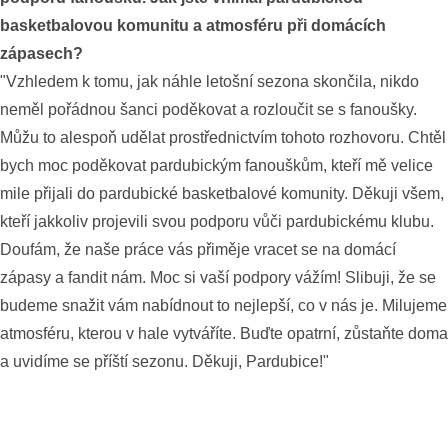
basketbalovou komunitu a atmosféru při domácích
zápasech?
"Vzhledem k tomu, jak náhle letošní sezona skončila, nikdo
neměl pořádnou šanci poděkovat a rozloučit se s fanoušky.
Můžu to alespoň udělat prostřednictvím tohoto rozhovoru. Chtěl
bych moc poděkovat pardubickým fanouškům, kteří mě velice
mile přijali do pardubické basketbalové komunity. Děkuji všem,
kteří jakkoliv projevili svou podporu vůči pardubickému klubu.
Doufám, že naše práce vás přiměje vracet se na domácí
zápasy a fandit nám. Moc si vaší podpory vážím! Slibuji, že se
budeme snažit vám nabídnout to nejlepší, co v nás je. Milujeme
atmosféru, kterou v hale vytváříte. Buďte opatrní, zůstaňte doma
a uvidíme se příští sezonu. Děkuji, Pardubice!"