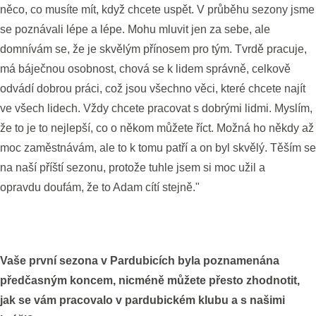
něco, co musíte mít, když chcete uspět. V průběhu sezony jsme
se poznávali lépe a lépe. Mohu mluvit jen za sebe, ale
domnívám se, že je skvělým přínosem pro tým. Tvrdě pracuje,
má báječnou osobnost, chová se k lidem správně, celkově
odvádí dobrou práci, což jsou všechno věci, které chcete najít
ve všech lidech. Vždy chcete pracovat s dobrými lidmi. Myslím,
že to je to nejlepší, co o někom můžete říct. Možná ho někdy až
moc zaměstnávám, ale to k tomu patří a on byl skvělý. Těším se
na naší příští sezonu, protože tuhle jsem si moc užil a
opravdu doufám, že to Adam cítí stejně."
Vaše první sezona v Pardubicích byla poznamenána
předčasným koncem, nicméně můžete přesto zhodnotit,
jak se vám pracovalo v pardubickém klubu a s našimi