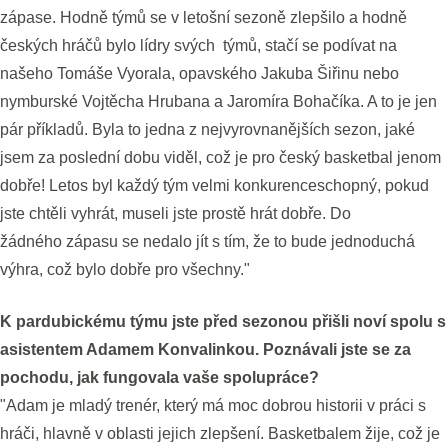
zápase. Hodně týmů se v letošní sezoně zlepšilo a hodně
českých hráčů bylo lídry svých týmů, stačí se podívat na
našeho Tomáše Vyorala, opavského Jakuba Šiřinu nebo
nymburské Vojtěcha Hrubana a Jaromíra Bohačíka. A to je jen
pár příkladů. Byla to jedna z nejvyrovnanějších sezon, jaké
jsem za poslední dobu viděl, což je pro český basketbal jenom
dobře! Letos byl každý tým velmi konkurenceschopný, pokud
jste chtěli vyhrát, museli jste prostě hrát dobře. Do
žádného zápasu se nedalo jít s tím, že to bude jednoduchá
výhra, což bylo dobře pro všechny."
K pardubickému týmu jste před sezonou přišli noví spolu s
asistentem Adamem Konvalinkou. Poznávali jste se za
pochodu, jak fungovala vaše spolupráce?
"Adam je mladý trenér, který má moc dobrou historii v práci s
hráči, hlavně v oblasti jejich zlepšení. Basketbalem žije, což je