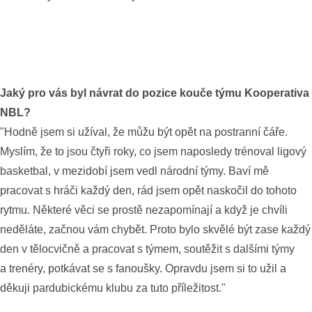
Jaký pro vás byl návrat do pozice kouče týmu Kooperativa
NBL?
"Hodně jsem si užíval, že můžu být opět na postranní čáře.
Myslím, že to jsou čtyři roky, co jsem naposledy trénoval ligový
basketbal, v mezidobí jsem vedl národní týmy. Baví mě
pracovat s hráči každý den, rád jsem opět naskočil do tohoto
rytmu. Některé věci se prostě nezapomínají a když je chvíli
neděláte, začnou vám chybět. Proto bylo skvělé být zase každý
den v tělocvičně a pracovat s týmem, soutěžit s dalšími týmy
a trenéry, potkávat se s fanoušky. Opravdu jsem si to užil a
děkuji pardubickému klubu za tuto příležitost."