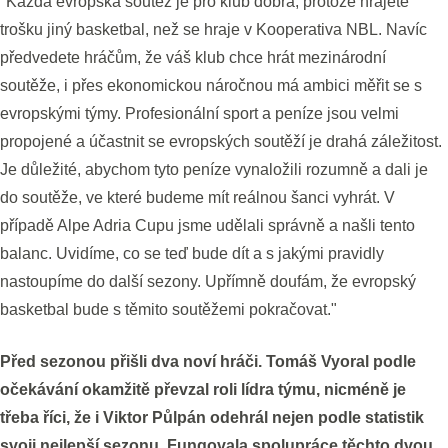
"Každá evropská soutěž je pro klub dobrá, protože hrajete
trošku jiný basketbal, než se hraje v Kooperativa NBL. Navíc
předvedete hráčům, že váš klub chce hrát mezinárodní
soutěže, i přes ekonomickou náročnou má ambici měřit se s
evropskými týmy. Profesionální sport a peníze jsou velmi
propojené a účastnit se evropských soutěží je drahá záležitost.
Je důležité, abychom tyto peníze vynaložili rozumně a dali je
do soutěže, ve které budeme mít reálnou šanci vyhrát. V
případě Alpe Adria Cupu jsme udělali správně a našli tento
balanc. Uvidíme, co se teď bude dít a s jakými pravidly
nastoupíme do další sezony. Upřímně doufám, že evropský
basketbal bude s těmito soutěžemi pokračovat."
Před sezonou přišli dva noví hráči. Tomáš Vyoral podle
očekávání okamžitě převzal roli lídra týmu, nicméně je
třeba říci, že i Viktor Půlpán odehrál nejen podle statistik
svoji nejlepší sezonu. Fungovala spolupráce těchto dvou