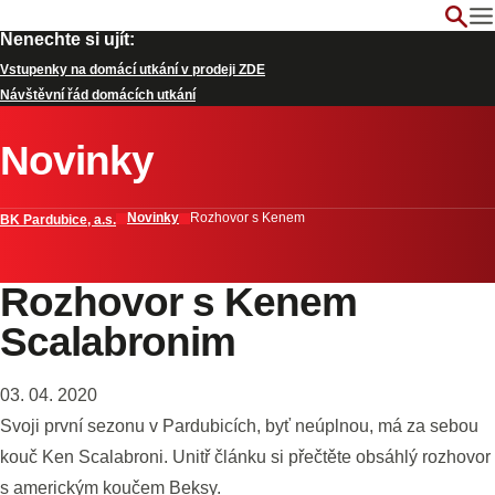
Nenechte si ujít:
Vstupenky na domácí utkání v prodeji ZDE
Návštěvní řád domácích utkání
Novinky
Novinky
Rozhovor s Kenem
BK Pardubice, a.s.
Rozhovor s Kenem
Scalabronim
03. 04. 2020
Svoji první sezonu v Pardubicích, byť neúplnou, má za sebou
kouč Ken Scalabroni. Unitř článku si přečtěte obsáhlý rozhovor
s americkým koučem Beksy.