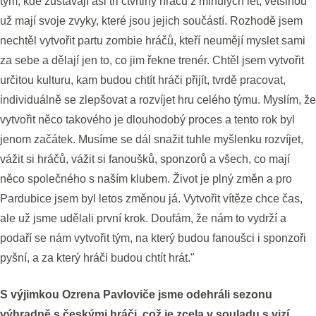
tým, kde zůstávají asi tři čtvrtiny hráčů z minulých let, většinou
už mají svoje zvyky, které jsou jejich součástí. Rozhodě jsem
nechtěl vytvořit partu zombie hráčů, kteří neumějí myslet sami
za sebe a dělají jen to, co jim řekne trenér. Chtěl jsem vytvořit
určitou kulturu, kam budou chtít hráči přijít, tvrdě pracovat,
individuálně se zlepšovat a rozvíjet hru celého týmu. Myslím, že
vytvořit něco takového je dlouhodobý proces a tento rok byl
jenom začátek. Musíme se dál snažit tuhle myšlenku rozvíjet,
vážit si hráčů, vážit si fanoušků, sponzorů a všech, co mají
něco společného s naším klubem. Život je plný změn a pro
Pardubice jsem byl letos změnou já. Vytvořit vítěze chce čas,
ale už jsme udělali první krok. Doufám, že nám to vydrží a
podaří se nám vytvořit tým, na který budou fanoušci i sponzoři
pyšní, a za který hráči budou chtít hrát."
S výjimkou Ozrena Pavloviče jsme odehráli sezonu
výhradně s českými hráči, což je zcela v souladu s vizí