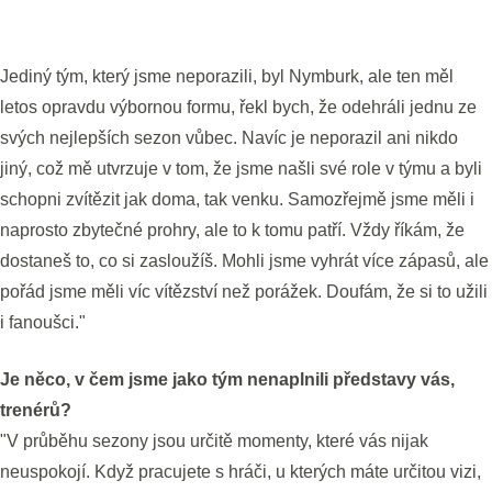
Jediný tým, který jsme neporazili, byl Nymburk, ale ten měl
letos opravdu výbornou formu, řekl bych, že odehráli jednu ze
svých nejlepších sezon vůbec. Navíc je neporazil ani nikdo
jiný, což mě utvrzuje v tom, že jsme našli své role v týmu a byli
schopni zvítězit jak doma, tak venku. Samozřejmě jsme měli i
naprosto zbytečné prohry, ale to k tomu patří. Vždy říkám, že
dostaneš to, co si zasloužíš. Mohli jsme vyhrát více zápasů, ale
pořád jsme měli víc vítězství než porážek. Doufám, že si to užili
i fanoušci."
Je něco, v čem jsme jako tým nenaplnili představy vás,
trenérů?
"V průběhu sezony jsou určitě momenty, které vás nijak
neuspokojí. Když pracujete s hráči, u kterých máte určitou vizi,