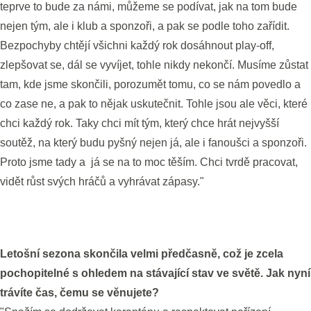
teprve to bude za námi, můžeme se podívat, jak na tom bude
nejen tým, ale i klub a sponzoři, a pak se podle toho zařídit.
Bezpochyby chtějí všichni každý rok dosáhnout play-off,
zlepšovat se, dál se vyvíjet, tohle nikdy nekončí. Musíme zůstat
tam, kde jsme skončili, porozumět tomu, co se nám povedlo a
co zase ne, a pak to nějak uskutečnit. Tohle jsou ale věci, které
chci každý rok. Taky chci mít tým, který chce hrát nejvyšší
soutěž, na který budu pyšný nejen já, ale i fanoušci a sponzoři.
Proto jsme tady a já se na to moc těším. Chci tvrdě pracovat,
vidět růst svých hráčů a vyhrávat zápasy."
Letošní sezona skončila velmi předčasně, což je zcela
pochopitelné s ohledem na stávající stav ve světě. Jak nyní
trávíte čas, čemu se věnujete?