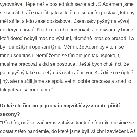
vyrovnávali lépe než v posledních sezonách. S Adamem jsme
se snažili hráče naučit, jak se k těmto situacím postavit, kdo by
měl střílet a kdo zase doskakovat. Jsem taky pyšný na vývoj
některých hráčů. Nechci nikoho jmenovat, ale myslím ty hráče,
kteří doteď nebyli moc na výsluní, nicméně letos se prosadili a
byli důležitými oporami týmu. Věřím, že Adam by v tom se
mnou souhlasil. Nemůžeme se tím ale jen tak uspokojit,
musíme pracovat a dál se posouvat. Ještě bych chtěl říct, že
jsem pyšný také na celý náš realizační tým. Každý jsme úplně
jiný, ale naučili jsme se spolu velmi dobře pracovat a snad to
tak potrvá i v budoucnu."
Dokážete říci, co je pro vás největší výzvou do příští
sezony?
"Předtím, než se začneme zabývat konkrétními cíli, musíme se
dostat z této pandemie, do které jsme byli všichni zavlečeni. Až