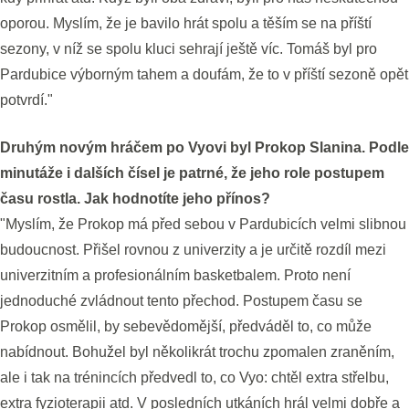
oporou. Myslím, že je bavilo hrát spolu a těším se na příští
sezony, v níž se spolu kluci sehrají ještě víc. Tomáš byl pro
Pardubice výborným tahem a doufám, že to v příští sezoně opět
potvrdí."
Druhým novým hráčem po Vyovi byl Prokop Slanina. Podle
minutáže i dalších čísel je patrné, že jeho role postupem
času rostla. Jak hodnotíte jeho přínos?
"Myslím, že Prokop má před sebou v Pardubicích velmi slibnou
budoucnost. Přišel rovnou z univerzity a je určitě rozdíl mezi
univerzitním a profesionálním basketbalem. Proto není
jednoduché zvládnout tento přechod. Postupem času se
Prokop osmělil, by sebevědomější, předváděl to, co může
nabídnout. Bohužel byl několikrát trochu zpomalen zraněním,
ale i tak na trénincích předvedl to, co Vyo: chtěl extra střelbu,
extra fyzioterapii atd. V posledních utkáních hrál velmi dobře a