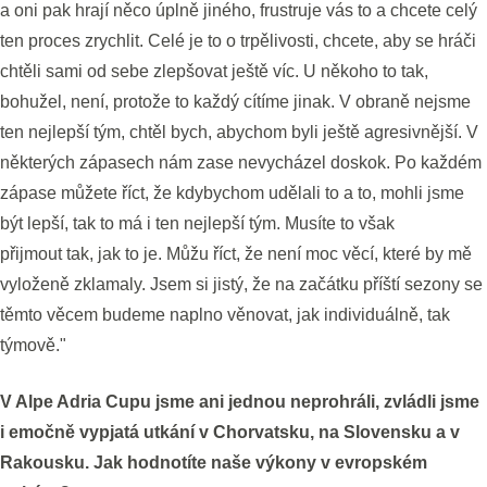
a oni pak hrají něco úplně jiného, frustruje vás to a chcete celý
ten proces zrychlit. Celé je to o trpělivosti, chcete, aby se hráči
chtěli sami od sebe zlepšovat ještě víc. U někoho to tak,
bohužel, není, protože to každý cítíme jinak. V obraně nejsme
ten nejlepší tým, chtěl bych, abychom byli ještě agresivnější. V
některých zápasech nám zase nevycházel doskok. Po každém
zápase můžete říct, že kdybychom udělali to a to, mohli jsme
být lepší, tak to má i ten nejlepší tým. Musíte to však
přijmout tak, jak to je. Můžu říct, že není moc věcí, které by mě
vyloženě zklamaly. Jsem si jistý, že na začátku příští sezony se
těmto věcem budeme naplno věnovat, jak individuálně, tak
týmově."
V Alpe Adria Cupu jsme ani jednou neprohráli, zvládli jsme
i emočně vypjatá utkání v Chorvatsku, na Slovensku a v
Rakousku. Jak hodnotíte naše výkony v evropském