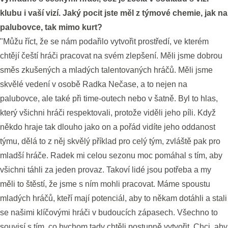
klubu i vaší vizí. Jaký pocit jste měl z týmové chemie, jak na
palubovce, tak mimo kurt?
"Můžu říct, že se nám podařilo vytvořit prostředí, ve kterém
chtějí čeští hráči pracovat na svém zlepšení. Měli jsme dobrou
směs zkušených a mladých talentovaných hráčů. Měli jsme
skvělé vedení v osobě Radka Nečase, a to nejen na
palubovce, ale také při time-outech nebo v šatně. Byl to hlas,
který všichni hráči respektovali, protože viděli jeho píli. Když
někdo hraje tak dlouho jako on a pořád vidíte jeho oddanost
týmu, dělá to z něj skvělý příklad pro celý tým, zvláště pak pro
mladší hráče. Radek mi celou sezonu moc pomáhal s tím, aby
všichni táhli za jeden provaz. Takoví lidé jsou potřeba a my
měli to štěstí, že jsme s ním mohli pracovat. Máme spoustu
mladých hráčů, kteří mají potenciál, aby to někam dotáhli a stali
se našimi klíčovými hráči v budoucích zápasech. Všechno to
souvisí s tím, co bychom tady chtěli postupně vytvořit. Chci, aby