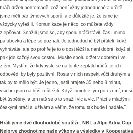
hráči drželi pohromadě, což není vždy jednoduché a určitě
jsme měli pár týmových sporů, ale důležité je, že jsme je
vždycky vyřešili. Komunikace je něco, co můžete vždy
zlepšovat. Snažili jsme se, aby spolu hráči trávili čas i mimo
palubovku a lépe se poznali. Je jednoduché být přáteli, když
vyhráváte, ale po prohře je to o dost těžší a není dobré, když si
pak jde každý svou cestou. Musíte spolu držet v dobrém i ve
zlém. Myslím, že kdybyste se na tohle zeptali hráčů, jejich
odpovědi by byly pozitivní. Roste v nich respekt vůči druhým a
tak by to mělo být. Je jedno, jestli hrajete 35 nebo 8 minut,
všichni jsou na hřišti důležití. Když tomuhle tým porozumí, musí
být úspěšný, a ten náš se o to snažil víc a víc. Práci s mladými
českými hráči si užívám a věřím, že tomu tak bude i nadále."
Hráli jsme dvě dlouhodobé soutěže: NBL a Alpe Adria Cup.
Nejprve zhodnoťme naše výkony a výsledky v Kooperativa