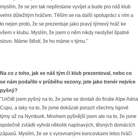
myslím, že se jen tak nepřestane vyvíjet a bude pro náš klub
velmi důležitým hráčem. Těším se na další spolupráci s ním a
to nejen proto, že se prezentuje jako pravý týmový hráč ke
všem v klubu. Myslím, že jsem o něm nikdy neslyšel špatné
slovo. Máme štěstí, že ho máme v týmu."
Na co z toho, jak se náš tým či klub prezentoval, nebo co
se nám podařilo v průběhu sezony, jste jako trenér nejvíce
pyšný?
"Určitě jsem pyšný na to, že jsme se dostali do finále Alpe Adria
Cupu, a taky na to, že jsme dokázali porazit všechny ligové
týmy až na Nymburk. Mnohem pyšnější jsem ale na to, že jsme
společně zvládli vyhrát několik napínavých, těsných domácích
zápasů. Myslím, že se s vyrovnanými koncovkami letos hráči