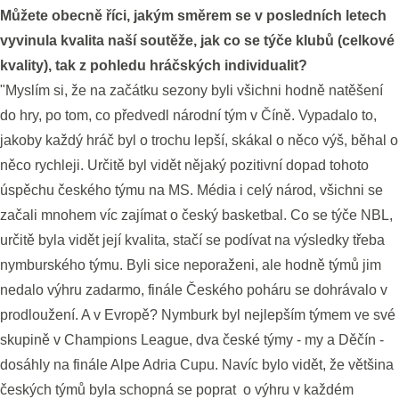
Můžete obecně říci, jakým směrem se v posledních letech
vyvinula kvalita naší soutěže, jak co se týče klubů (celkové
kvality), tak z pohledu hráčských individualit?
"Myslím si, že na začátku sezony byli všichni hodně natěšení
do hry, po tom, co předvedl národní tým v Číně. Vypadalo to,
jakoby každý hráč byl o trochu lepší, skákal o něco výš, běhal o
něco rychleji. Určitě byl vidět nějaký pozitivní dopad tohoto
úspěchu českého týmu na MS. Média i celý národ, všichni se
začali mnohem víc zajímat o český basketbal. Co se týče NBL,
určitě byla vidět její kvalita, stačí se podívat na výsledky třeba
nymburského týmu. Byli sice neporaženi, ale hodně týmů jim
nedalo výhru zadarmo, finále Českého poháru se dohrávalo v
prodloužení. A v Evropě? Nymburk byl nejlepším týmem ve své
skupině v Champions League, dva české týmy - my a Děčín -
dosáhly na finále Alpe Adria Cupu. Navíc bylo vidět, že většina
českých týmů byla schopná se poprat o výhru v každém