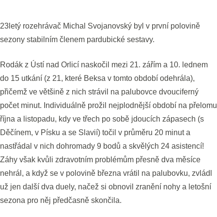
23letý rozehrávač Michal Svojanovský byl v první polovině
sezony stabilním členem pardubické sestavy.
Rodák z Ústí nad Orlicí naskočil mezi 21. zářím a 10. lednem
do 15 utkání (z 21, které Beksa v tomto období odehrála),
přičemž ve většině z nich strávil na palubovce dvouciferný
počet minut. Individuálně prožil nejplodnější období na přelomu
října a listopadu, kdy ve třech po sobě jdoucích zápasech (s
Děčínem, v Písku a se Slavií) točil v průměru 20 minut a
nastřádal v nich dohromady 9 bodů a skvělých 24 asistencí!
Záhy však kvůli zdravotním problémům přesně dva měsíce
nehrál, a když se v polovině března vrátil na palubovku, zvládl
už jen další dva duely, načež si obnovil zranění nohy a letošní
sezona pro něj předčasně skončila.