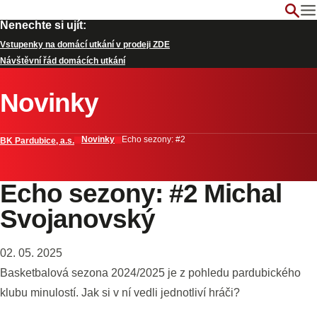
Nenechte si ujít:
Vstupenky na domácí utkání v prodeji ZDE
Návštěvní řád domácích utkání
Novinky
Novinky
Echo sezony: #2
BK Pardubice, a.s.
Echo sezony: #2 Michal
Svojanovský
02. 05. 2025
Basketbalová sezona 2024/2025 je z pohledu pardubického
klubu minulostí. Jak si v ní vedli jednotliví hráči?