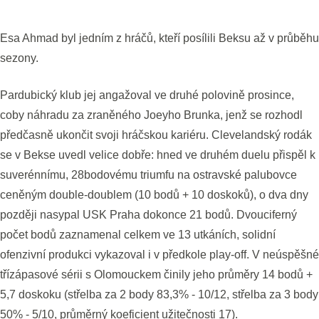
Esa Ahmad byl jedním z hráčů, kteří posílili Beksu až v průběhu
sezony.
Pardubický klub jej angažoval ve druhé polovině prosince,
coby náhradu za zraněného Joeyho Brunka, jenž se rozhodl
předčasně ukončit svoji hráčskou kariéru. Clevelandský rodák
se v Bekse uvedl velice dobře: hned ve druhém duelu přispěl k
suverénnímu, 28bodovému triumfu na ostravské palubovce
ceněným double-doublem (10 bodů + 10 doskoků), o dva dny
později nasypal USK Praha dokonce 21 bodů. Dvouciferný
počet bodů zaznamenal celkem ve 13 utkáních, solidní
ofenzivní produkci vykazoval i v předkole play-off. V neúspěšné
třízápasové sérii s Olomouckem činily jeho průměry 14 bodů +
5,7 doskoku (střelba za 2 body 83,3% - 10/12, střelba za 3 body
50% - 5/10, průměrný koeficient užitečnosti 17).