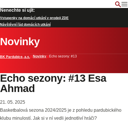
Nenechte si ujít:
Vstupenky na domácí utkání v prodeji ZDE
Návštěvní řád domácích utkání
Novinky
Novinky
Echo sezony: #13
BK Pardubice, a.s.
Echo sezony: #13 Esa
Ahmad
21. 05. 2025
Basketbalová sezona 2024/2025 je z pohledu pardubického
klubu minulostí. Jak si v ní vedli jednotliví hráči?