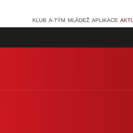
KLUB
A-TÝM
MLÁDEŽ
APLIKACE
AKT