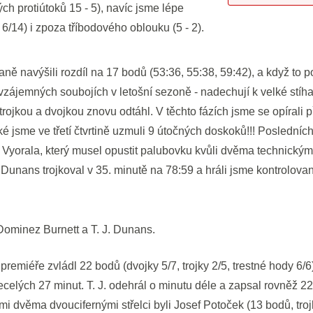
lých protiútoků 15 - 5), navíc jsme lépe
 - 6/14) i zpoza tříbodového oblouku (5 - 2).
vaně navýšili rozdíl na 17 bodů (53:36, 55:38, 59:42), a když to 
vzájemných soubojích v letošní sezoně - nadechují k velké stíhac
rojkou a dvojkou znovu odtáhl. V těchto fázích jsme se opírali 
ké jsme ve třetí čtvrtině uzmuli 9 útočných doskoků!!! Poslední
 Vyorala, který musel opustit palubovku kvůli dvěma technický
. Dunans trojkoval v 35. minutě na 78:59 a hráli jsme kontrolov
Dominez Burnett a T. J. Dunans.
emiéře zvládl 22 bodů (dvojky 5/7, trojky 2/5, trestné hody 6/6
necelých 27 minut. T. J. odehrál o minutu déle a zapsal rovněž 22
šími dvěma dvoucifernými střelci byli Josef Potoček (13 bodů, tro