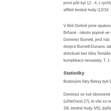
první půli byl 12 - 4, z rych
stříleli trestné hody (12/16
V třetí čtvrtině jsme opako
Brňané - nikoliv poprvé ve 
Dominez Burnett, jenž nás t
dvojice Burnett-Dunans, ta
dohrávali bez lídra Tomáše
komplikace nenastaly. T. J
Statistiky
Bodovými lídry Beksy byli 
Dominez ve své obnovené pr
(užitečnost 27), to vše za 
3/6, trestné hody 3/5), dal