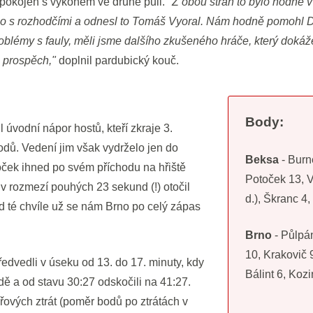
pokojen s výkonem ve druhé půli.
"Z obou stran to bylo hodně 
alo s rozhodčími a odnesl to Tomáš Vyoral. Nám hodně pomohl D
oblémy s fauly, měli jsme dalšího zkušeného hráče, který dokáž
š prospěch,"
doplnil pardubický kouč.
Body:
 úvodní nápor hostů, kteří zkraje 3.
bodů. Vedení jim však vydrželo jen do
Beksa
- Burn
oček ihned po svém příchodu na hřiště
Potoček 13, V
 rozmezí pouhých 23 sekund (!) otočil
d.), Škranc 4
d té chvíle už se nám Brno po celý zápas
Brno
- Půlpán
10, Krakovič 9
ředvedli v úseku od 13. do 17. minuty, kdy
Bálint 6, Koz
dě a od stavu 30:27 odskočili na 41:27.
řových ztrát (poměr bodů po ztrátách v