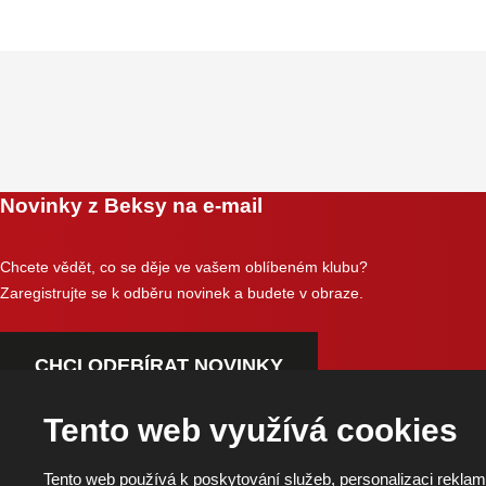
Novinky z Beksy na e-mail
Chcete vědět, co se děje ve vašem oblíbeném klubu?
Zaregistrujte se k odběru novinek a budete v obraze.
CHCI ODEBÍRAT NOVINKY
Tento web využívá cookies
Tento web používá k poskytování služeb, personalizaci reklam
Copyright © 2026, BK Pardubice, a.s. | Vytvořila eBRÁNA