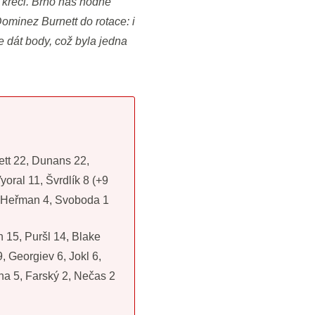
v křeči. Brno nás hodně
ominez Burnett do rotace: i
e dát body, což byla jedna
ett 22, Dunans 22,
yoral 11, Švrdlík 8 (+9
, Heřman 4, Svoboda 1
 15, Puršl 14, Blake
, Georgiev 6, Jokl 6,
ina 5, Farský 2, Nečas 2