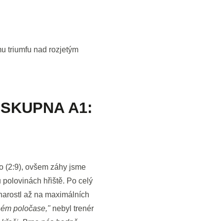
u triumfu nad rozjetým
 SKUPNA A1:
o (2:9), ovšem záhy jsme
 polovinách hřiště. Po celý
 narostl až na maximálních
uhém poločase,"
nebyl trenér