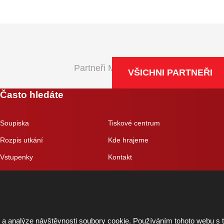
Partneři Maxa NBL
VŠICHNI PARTNEŘI
Často hledáte
Soupiska
Tiskové centrum
Rozpis utkání
Kde hrajeme
Vstupenky
Kontakt
Eshop
 a analýze návštěvnosti soubory cookie. Používáním tohoto webu s 