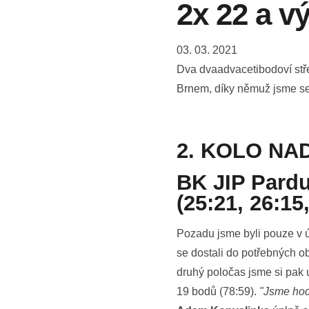
2x 22 a v
03. 03. 2021
Dva dvaadvacetibodoví stře
Brnem, díky němuž jsme se 
2. KOLO NA
BK JIP Pardu
(25:21, 26:15
Pozadu jsme byli pouze v 
se dostali do potřebných o
druhý poločas jsme si pak u
19 bodů (78:59).
"Jsme hod