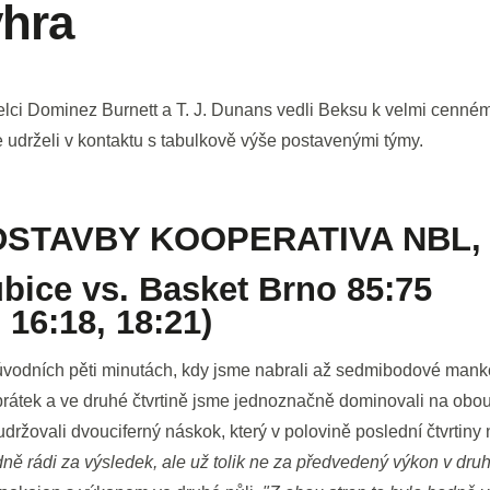
ýhra
lci Dominez Burnett a T. J. Dunans vedli Beksu k velmi cenném
udrželi v kontaktu s tabulkově výše postavenými týmy.
DSTAVBY KOOPERATIVA NBL,
bice vs. Basket Brno 85:75
, 16:18, 18:21)
úvodních pěti minutách, kdy jsme nabrali až sedmibodové mank
brátek a ve druhé čtvrtině jsme jednoznačně dominovali na obou
držovali dvouciferný náskok, který v polovině poslední čtvrtiny
ně rádi za výsledek, ale už tolik ne za předvedený výkon v dr