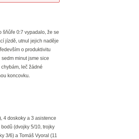
po šňůře 0:7 vypadalo, že se
í jízdě, utnul jejich naděje
především o produktivitu
ch sedm minut jsme sice
m chybám, leč žádné
anou koncovku.
), 4 doskoky a 3 asistence
 bodů (dvojky 5/10, trojky
jky 3/6) a Tomáš Vyoral (11