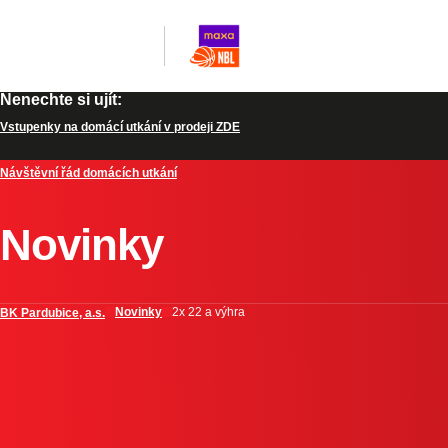
Nenechte si ujít:
Vstupenky na domácí utkání v prodeji ZDE
Návštěvní řád domácích utkání
Novinky
Novinky
2x 22 a výhra
BK Pardubice, a.s.