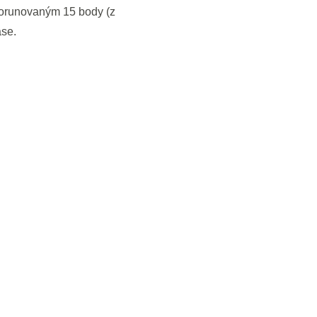
 korunovaným 15 body (z
ase.