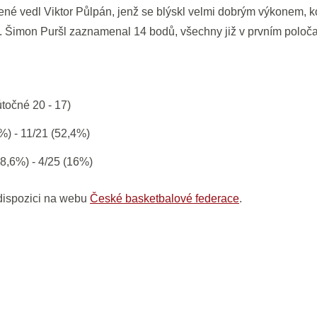
ené vedl Viktor Půlpán, jenž se blýskl velmi dobrým výkonem,
1). Šimon Puršl zaznamenal 14 bodů, všechny již v prvním poloč
útočné 20 - 17)
%) - 11/21 (52,4%)
28,6%) - 4/25 (16%)
 dispozici na webu
České basketbalové federace
.