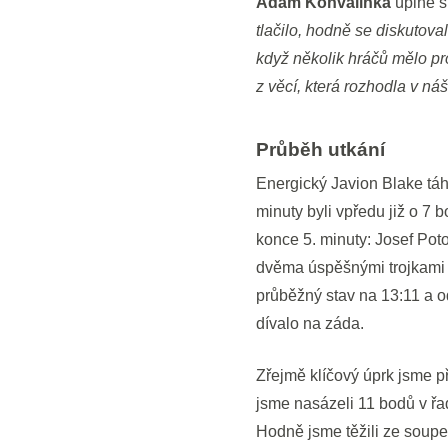
Adam Konvalinka
úplně s
tlačilo, hodně se diskutov
když několik hráčů mělo pr
z věcí, která rozhodla v ná
Průběh utkání
Energický Javion Blake táhl
minuty byli vpředu již o 7 
konce 5. minuty: Josef Pot
dvěma úspěšnými trojkami v
průběžný stav na 13:11 a o
dívalo na záda.
Zřejmě klíčový úprk jsme p
jsme nasázeli 11 bodů v řa
Hodně jsme těžili ze soupe