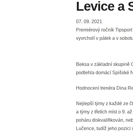
Levice a 
07. 09. 2021
Premiérový ročník Tipsport
vyvrcholí v pátek a v sobo
Beksa v základní skupině C
podlehla domácí Spišské N
Hodnocení trenéra Dina Re
Nejlepší týmy z každé ze čt
a týmy z třetích míst o 9.
poháru diskvalifikován, ne
Lučence, tudíž jeho pozici