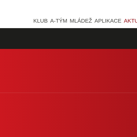
KLUB
A-TÝM
MLÁDEŽ
APLIKACE
AKT