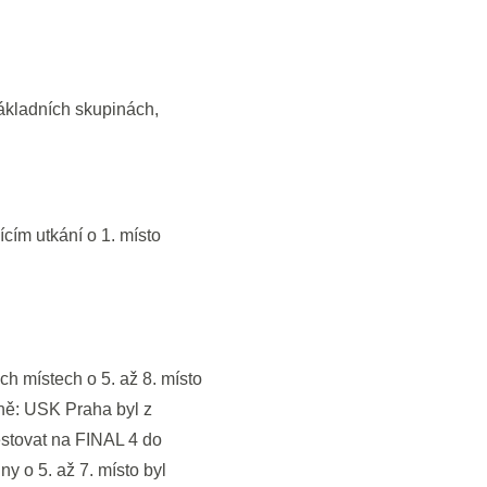
základních skupinách,
cím utkání o 1. místo
ch místech o 5. až 8. místo
ěně: USK Praha byl z
estovat na FINAL 4 do
y o 5. až 7. místo byl