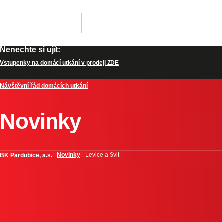
Nenechte si ujít:
Vstupenky na domácí utkání v prodeji ZDE
Návštěvní řád domácích utkání
Novinky
Novinky
Levice a Svit
BK Pardubice, a.s.