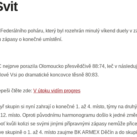
Svit
 Federálního poháru, který byl rozehrán minulý víkend duely v 
tu zápasy o konečné umístění.
 nejprve porazila Olomoucko přesvědčivě 88:74, leč v následují
ové Vsi po dramatické koncovce těsně 80:83.
peši čtěte zde:
V útoku vidím progres
yř skupin si nyní zahrají o konečné 1. až 4. místo, týmy na druhý
 až 12. místo. Oproti původnímu harmonogramu došlo k jedné zm
boť kvůli kolizi se svými jinými přípravnými zápasy nemůže přic
 ve skupině o 1. až 4. místo zaujme BK ARMEX Děčín a do skupin