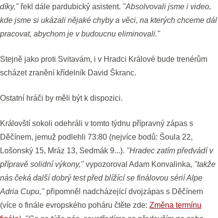
díky,"
řekl dále pardubický asistent.
"Absolvovali jsme i video,
kde jsme si ukázali nějaké chyby a věci, na kterých chceme dál
pracovat, abychom je v budoucnu eliminovali."
Stejně jako proti Svitavám, i v Hradci Králové bude trenérům
scházet zranění křídelník David Škranc.
Ostatní hráči by měli být k dispozici.
Královští sokoli odehráli v tomto týdnu přípravný zápas s
Děčínem, jemuž podlehli 73:80 (nejvíce bodů: Šoula 22,
Lošonský 15, Mráz 13, Sedmák 9...).
"Hradec zatím předvádí v
přípravě solidní výkony,"
vypozoroval Adam Konvalinka,
"takže
nás čeká další dobrý test před blížící se finálovou sérií Alpe
Adria Cupu,"
připomněl nadcházející dvojzápas s Děčínem
(více o finále evropského poháru čtěte zde:
Změna termínu