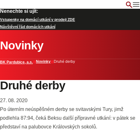
Nenechte si ujít:
Vstupenky na domácí utkání v prodeji ZDE
Návštěvní řád domácích utkání
Novinky
Novinky
Druhé derby
BK Pardubice, a.s.
Druhé derby
27. 08. 2020
Po úterním neúspěšném derby se svitavskými Tury, jimž
podlehla 87:94, čeká Beksu další přípravné utkání: v pátek se
představí na palubovce Královských sokolů.