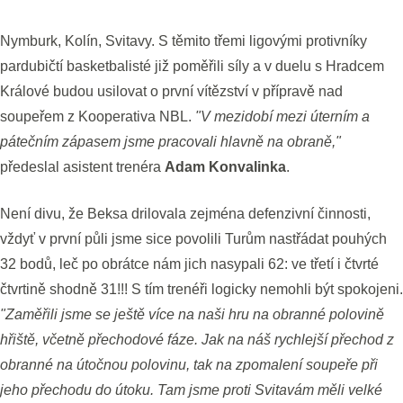
Nymburk, Kolín, Svitavy. S těmito třemi ligovými protivníky
pardubičtí basketbalisté již poměřili síly a v duelu s Hradcem
Králové budou usilovat o první vítězství v přípravě nad
soupeřem z Kooperativa NBL.
"V mezidobí mezi úterním a
pátečním zápasem jsme pracovali hlavně na obraně,"
předeslal asistent trenéra
Adam Konvalinka
.
Není divu, že Beksa drilovala zejména defenzivní činnosti,
vždyť v první půli jsme sice povolili Turům nastřádat pouhých
32 bodů, leč po obrátce nám jich nasypali 62: ve třetí i čtvrté
čtvrtině shodně 31!!! S tím trenéři logicky nemohli být spokojeni.
"Zaměřili jsme se ještě více na naši hru na obranné polovině
hřiště, včetně přechodové fáze. Jak na náš rychlejší přechod z
obranné na útočnou polovinu, tak na zpomalení soupeře při
jeho přechodu do útoku. Tam jsme proti Svitavám měli velké