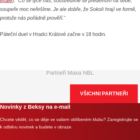
finále
).
"Co se týče nás, soustředíme se především na sebe,
soupeře moc neřešíme. Je ale dobře, že Sokoli hrají ve formě,
protože nás pořádně prověří."
Páteční duel v Hradci Králové začne v 18 hodin.
Partneři Maxa NBL
VŠICHNI PARTNEŘI
Novinky z Beksy na e-mail
Chcete vědět, co se děje ve vašem oblíbeném klubu? Zaregistrujte se
k odběru novinek a budete v obraze.