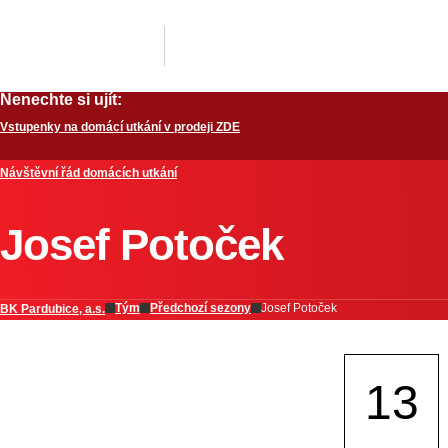
Nenechte si ujít:
Vstupenky na domácí utkání v prodeji ZDE
Návštěvní řád domácích utkání
Josef Potoček
Tým
Předchozí sezony
Josef Potoček
BK Pardubice, a.s.
13