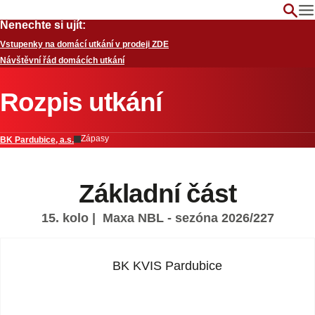
Nenechte si ujít:
Vstupenky na domácí utkání v prodeji ZDE
Návštěvní řád domácích utkání
Rozpis utkání
Zápasy
BK Pardubice, a.s.
Základní část
15. kolo
| Maxa NBL - sezóna 2026/227
BK KVIS Pardubice