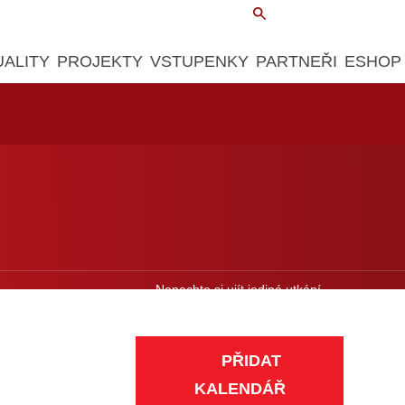
UALITY
PROJEKTY
VSTUPENKY
PARTNEŘI
ESHOP
Nenechte si ujít jediné utkání.
Přidejte si zápasy do kalendáře.
PŘIDAT
KALENDÁŘ