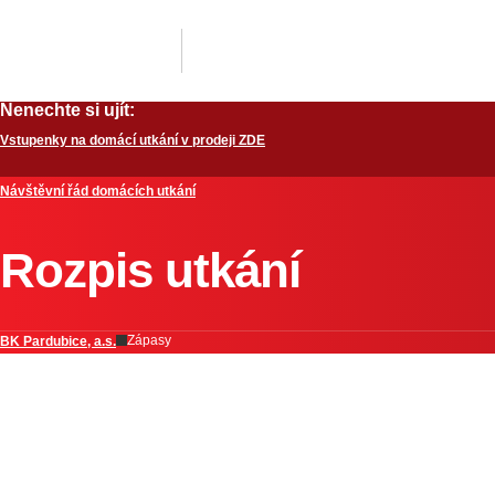
Nenechte si ujít:
Vstupenky na domácí utkání v prodeji ZDE
Návštěvní řád domácích utkání
Rozpis utkání
Zápasy
BK Pardubice, a.s.