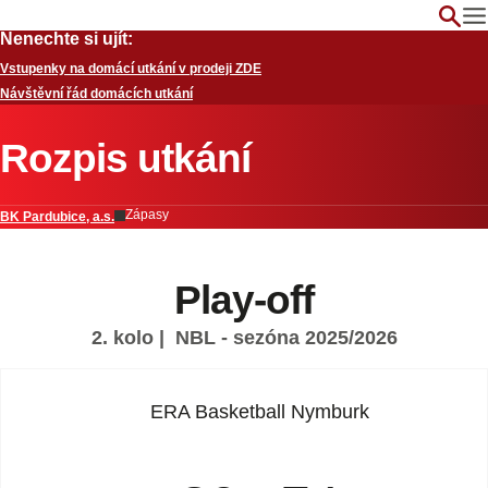
Nenechte si ujít:
Vstupenky na domácí utkání v prodeji ZDE
Návštěvní řád domácích utkání
Rozpis utkání
Zápasy
BK Pardubice, a.s.
Play-off
2. kolo
| NBL - sezóna 2025/2026
ERA Basketball Nymburk