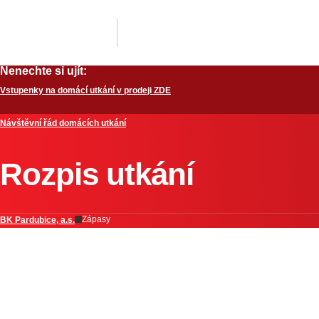
Nenechte si ujít:
Vstupenky na domácí utkání v prodeji ZDE
Návštěvní řád domácích utkání
Rozpis utkání
Zápasy
BK Pardubice, a.s.