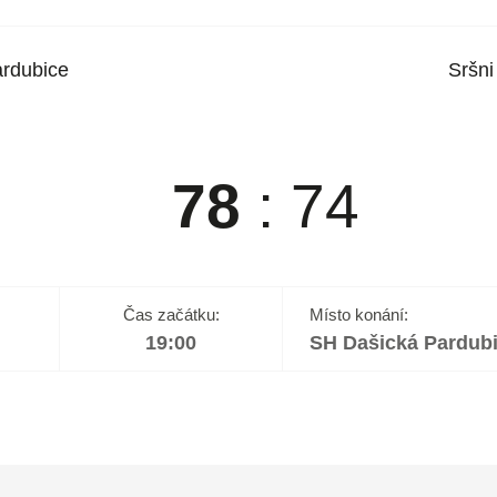
rdubice
Sršn
78
:
74
Čas začátku:
Místo konání:
19:00
SH Dašická Pardub