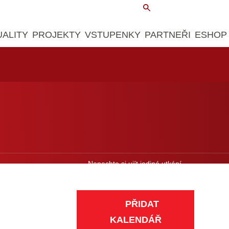
UALITY
PROJEKTY
VSTUPENKY
PARTNEŘI
ESHOP
Nenechte si ujít jediné utkání.
Přidejte si zápasy do kalendáře.
PŘIDAT
KALENDÁŘ