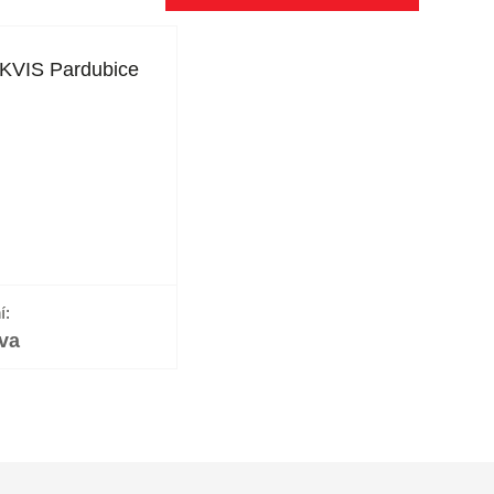
KVIS Pardubice
í:
va