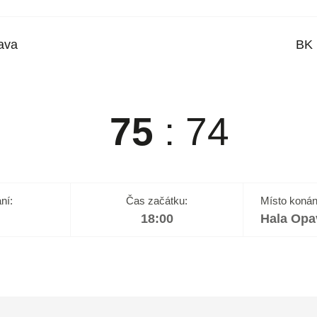
ava
BK 
75
:
74
ní:
Čas začátku:
Místo konán
18:00
Hala Opa