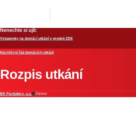
Nenechte si ujít:
Vstupenky na domácí utkání v prodeji ZDE
Návštěvní řád domácích utkání
Rozpis utkání
Zápasy
BK Pardubice, a.s.