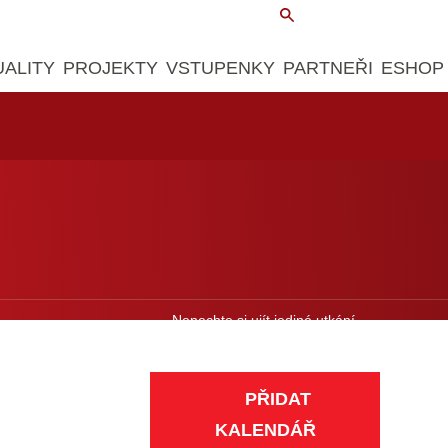
UALITY
PROJEKTY
VSTUPENKY
PARTNEŘI
ESHOP
Nenechte si ujít jediné utkání.
Přidejte si zápasy do kalendáře.
PŘIDAT
KALENDÁŘ