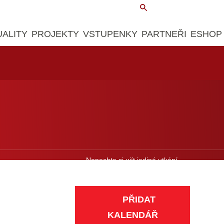
UALITY
PROJEKTY
VSTUPENKY
PARTNEŘI
ESHOP
Nenechte si ujít jediné utkání.
Přidejte si zápasy do kalendáře.
PŘIDAT
KALENDÁŘ