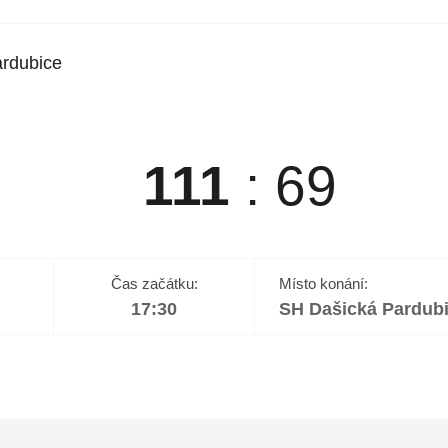
rdubice
111
:
69
Čas začátku:
Místo konání:
17:30
SH Dašická Pardub