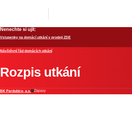
Nenechte si ujít:
Vstupenky na domácí utkání v prodeji ZDE
Návštěvní řád domácích utkání
Rozpis utkání
Zápasy
BK Pardubice, a.s.