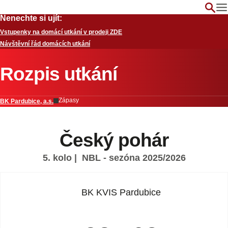
Nenechte si ujít:
Vstupenky na domácí utkání v prodeji ZDE
Návštěvní řád domácích utkání
Rozpis utkání
Zápasy
BK Pardubice, a.s.
Český pohár
5. kolo
| NBL - sezóna 2025/2026
BK KVIS Pardubice