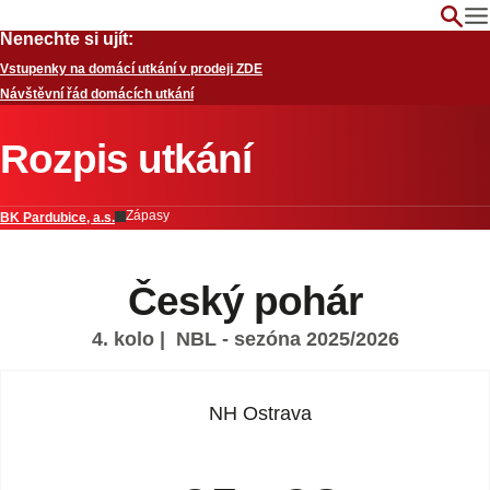
Nenechte si ujít:
Vstupenky na domácí utkání v prodeji ZDE
Návštěvní řád domácích utkání
Rozpis utkání
Zápasy
BK Pardubice, a.s.
Český pohár
4. kolo
| NBL - sezóna 2025/2026
NH Ostrava