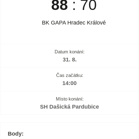
88
:
70
BK GAPA Hradec Králové
Datum konání:
31. 8.
Čas začátku:
14:00
Místo konání:
SH Dašická Pardubice
Body: