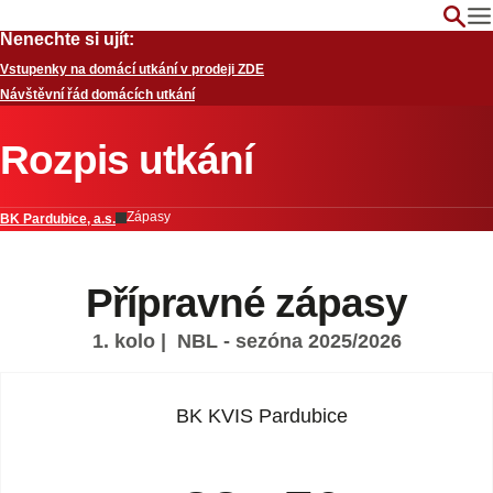
Nenechte si ujít:
Vstupenky na domácí utkání v prodeji ZDE
Návštěvní řád domácích utkání
Rozpis utkání
Zápasy
BK Pardubice, a.s.
Přípravné zápasy
1. kolo
| NBL - sezóna 2025/2026
BK KVIS Pardubice