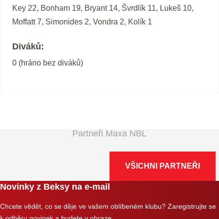
Key 22, Bonham 19, Bryant 14, Švrdlík 11, Lukeš 10,
Moffatt 7, Simonides 2, Vondra 2, Kolík 1
Diváků:
0 (hráno bez diváků)
Partneři Maxa NBL
VŠICHNI PARTNEŘI
Novinky z Beksy na e-mail
Chcete vědět, co se děje ve vašem oblíbeném klubu? Zaregistrujte se
k odběru novinek a budete v obraze.