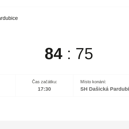
rdubice
84
:
75
Čas začátku:
Místo konání:
17:30
SH Dašická Pardub