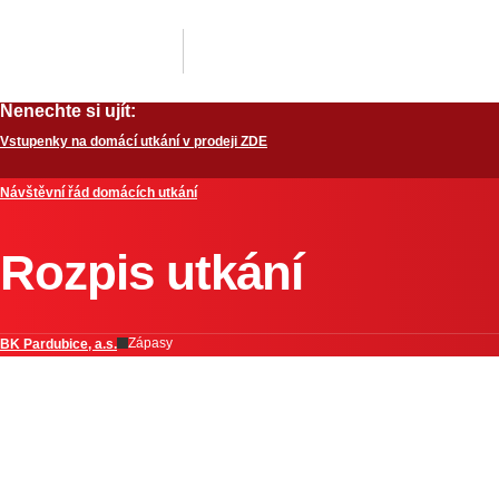
Nenechte si ujít:
Vstupenky na domácí utkání v prodeji ZDE
Návštěvní řád domácích utkání
Rozpis utkání
Zápasy
BK Pardubice, a.s.