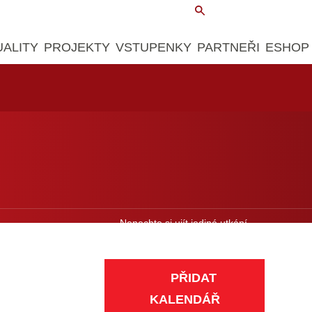
UALITY
PROJEKTY
VSTUPENKY
PARTNEŘI
ESHOP
Nenechte si ujít jediné utkání.
Přidejte si zápasy do kalendáře.
PŘIDAT
KALENDÁŘ