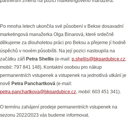
partnerům změnu na pozici marketingového manažera.
Po mnoha letech ukončila své působení v Bekse dosavadní
marketingová manažerka Olga Binarová, které srdečně
děkujeme za dlouholetou práci pro Beksu a přejeme jí hodně
úspěchů v novém působišti. Na její pozici nastoupila na
začátku září
Petra Shellis
(e-mail:
p.shellis@bkpardubice.cz
,
mobil: 797 841 148). Kontaktní osobou pro nákup
permanentních vstupenek a vstupenek na jednotlivá utkání je
nově
Petra Panchartková
(e-mail:
petra.panchartkova@bkpardubice.cz
, mobil: 603 451 341).
O termínu zahájení prodeje permanentních vstupenek na
sezonu 2022/2023 vás budeme informovat.