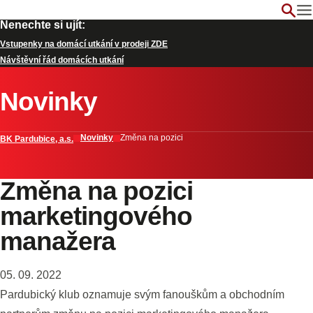
Nenechte si ujít:
Vstupenky na domácí utkání v prodeji ZDE
Návštěvní řád domácích utkání
Novinky
Novinky
Změna na pozici
BK Pardubice, a.s.
Změna na pozici
marketingového
manažera
05. 09. 2022
Pardubický klub oznamuje svým fanouškům a obchodním