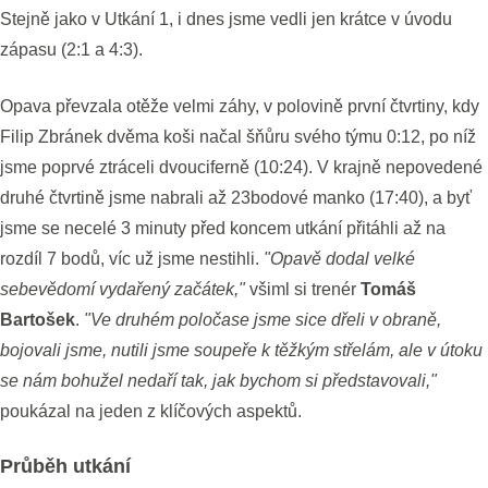
Stejně jako v Utkání 1, i dnes jsme vedli jen krátce v úvodu
zápasu (2:1 a 4:3).
Opava převzala otěže velmi záhy, v polovině první čtvrtiny, kdy
Filip Zbránek dvěma koši načal šňůru svého týmu 0:12, po níž
jsme poprvé ztráceli dvouciferně (10:24). V krajně nepovedené
druhé čtvrtině jsme nabrali až 23bodové manko (17:40), a byť
jsme se necelé 3 minuty před koncem utkání přitáhli až na
rozdíl 7 bodů, víc už jsme nestihli.
"Opavě dodal velké
sebevědomí vydařený začátek,"
všiml si trenér
Tomáš
Bartošek
.
"Ve druhém poločase jsme sice dřeli v obraně,
bojovali jsme, nutili jsme soupeře k těžkým střelám, ale v útoku
se nám bohužel nedaří tak, jak bychom si představovali,"
poukázal na jeden z klíčových aspektů.
Průběh utkání