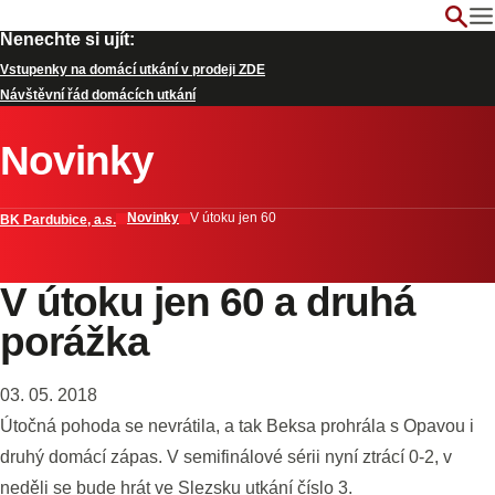
Nenechte si ujít:
Vstupenky na domácí utkání v prodeji ZDE
Návštěvní řád domácích utkání
Novinky
Novinky
V útoku jen 60
BK Pardubice, a.s.
V útoku jen 60 a druhá
porážka
03. 05. 2018
Útočná pohoda se nevrátila, a tak Beksa prohrála s Opavou i
druhý domácí zápas. V semifinálové sérii nyní ztrácí 0-2, v
neděli se bude hrát ve Slezsku utkání číslo 3.