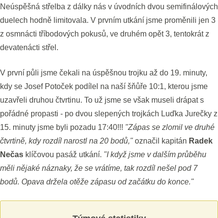
Neúspěšná střelba z dálky nás v úvodních dvou semifinálových
duelech hodně limitovala. V prvním utkání jsme proměnili jen 3
z osmnácti tříbodových pokusů, ve druhém opět 3, tentokrát z
devatenácti střel.
V první půli jsme čekali na úspěšnou trojku až do 19. minuty,
kdy se Josef Potoček podílel na naší šňůře 10:1, kterou jsme
uzavřeli druhou čtvrtinu. To už jsme se však museli drápat s
pořádné propasti - po dvou slepených trojkách Luďka Jurečky z
15. minuty jsme byli pozadu 17:40!!!
"Zápas se zlomil ve druhé
čtvrtině, kdy rozdíl narostl na 20 bodů,"
označil kapitán
Radek
Nečas
klíčovou pasáž utkání.
"I když jsme v dalším průběhu
měli nějaké náznaky, že se vrátíme, tak rozdíl nešel pod 7
bodů. Opava držela otěže zápasu od začátku do konce."