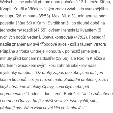
Welsch, jsme vyhráli přelom obou poločasů 12:1, jenže Šiřina,
Kvapil, Kouřil a Vlček svůj tým znovu vytáhli do výraznějšího
odstupu (26. minuta - 35:53). Mezi 30. a 31. minutou se nám
povedla šňůra 6:0 a Kamil Švrdlík snížil po dlouhé době na
jednociferný rozdíl (47:55), ovšem i tentokrát Kvapilem (5
rychlých bodů) vedená Opava kontrovala (47:62). Poslední
naději znamenaly dvě tříbodové akce - koš s faulem Viktora
Půlpána a trojka Ondřeje Kohouta -, po nichž jsme byli 3
minuty před koncem na dostřel (59:66), ale Radim Klečka s
Martinem Gniadkem svými koši zahnali jakékoliv naše
myšlenky na obrat.
"Už druhý zápas po sobě jsme dali jen
kolem 60 bodů, což je hrozně málo. Základní problém je, že i
když ubráníme tři útoky Opavy, sami čtyři nebo pět
neproměníme,"
hodnotil duel trenér Bartošek.
"Je to způsobeno
i obranou Opavy - hrají v nižší sestavě, jsou rychlí, silní,
přebírají nás. Nám však chybí klid ve finální fázi."