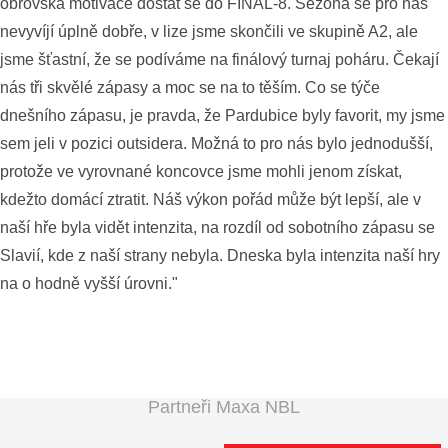
obrovská motivace dostat se do FINAL-8. Sezona se pro nás
nevyvíjí úplně dobře, v lize jsme skončili ve skupině A2, ale
jsme šťastní, že se podíváme na finálový turnaj poháru. Čekají
nás tři skvělé zápasy a moc se na to těším. Co se týče
dnešního zápasu, je pravda, že Pardubice byly favorit, my jsme
sem jeli v pozici outsidera. Možná to pro nás bylo jednodušší,
protože ve vyrovnané koncovce jsme mohli jenom získat,
kdežto domácí ztratit. Náš výkon pořád může být lepší, ale v
naší hře byla vidět intenzita, na rozdíl od sobotního zápasu se
Slavií, kde z naší strany nebyla. Dneska byla intenzita naší hry
na o hodně vyšší úrovni."
Partneři Maxa NBL