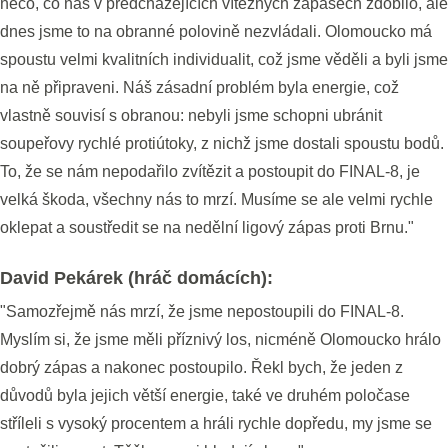
něco, co nás v předcházejících vítězných zápasech zdobilo, ale
dnes jsme to na obranné polovině nezvládali. Olomoucko má
spoustu velmi kvalitních individualit, což jsme věděli a byli jsme
na ně připraveni. Náš zásadní problém byla energie, což
vlastně souvisí s obranou: nebyli jsme schopni ubránit
soupeřovy rychlé protiútoky, z nichž jsme dostali spoustu bodů.
To, že se nám nepodařilo zvítězit a postoupit do FINAL-8, je
velká škoda, všechny nás to mrzí. Musíme se ale velmi rychle
oklepat a soustředit se na nedělní ligový zápas proti Brnu."
David Pekárek (hráč domácích):
"Samozřejmě nás mrzí, že jsme nepostoupili do FINAL-8.
Myslím si, že jsme měli příznivý los, nicméně Olomoucko hrálo
dobrý zápas a nakonec postoupilo. Řekl bych, že jeden z
důvodů byla jejich větší energie, také ve druhém poločase
stříleli s vysoký procentem a hráli rychle dopředu, my jsme se