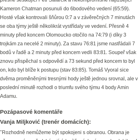
Kameron Chatman posunuli do 6bodového vedení (65:59).
Hosté však kontrovali šňůrou 0:7 a v závěrečných 7 minutách
se oba týmy ještě několikrát vystřídaly ve vedení. Přesně 4
minuty před koncem Olomoucko otočilo na 74:79 (i díky 3
trojkám za necelé 2 minuty). Za stavu 76:81 jsme nastřádali 7
bodů v řadě a 2 minuty před koncem vedli 83:81. Soupeř však
znovu přispěchal s odpovědí a 73 sekund před koncem to byl
on, kdo byl blíže k postupu (stav 83:85). Tomáš Vyoral sice
dvěma proměněnými tresnými hody ještě jednou srovnal, ale v
poslední minutě rozhodl o triumfu svého týmu 4 body Amin
Adamu.
Pozápasové komentáře
Vanja Miljković (trenér domácích):
"Rozhodně nemůžeme být spokojeni s obranou. Obrana je