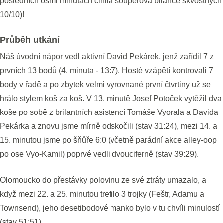
posledních osmi minutách činila soupeřova bilance skvostných
10/10)!
Průběh utkání
Náš úvodní nápor vedl aktivní David Pekárek, jenž zařídil 7 z
prvních 13 bodů (4. minuta - 13:7). Hosté vzápětí kontrovali 7
body v řadě a po zbytek velmi vyrovnané první čtvrtiny už se
hrálo stylem koš za koš. V 13. minutě Josef Potoček vytěžil dva
koše po sobě z brilantních asistencí Tomáše Vyorala a Davida
Pekárka a znovu jsme mírně odskočili (stav 31:24), mezi 14. a
15. minutou jsme po šňůře 6:0 (včetně parádní akce alley-oop
po ose Vyo-Kamil) poprvé vedli dvouciferně (stav 39:29).
Olomoucko do přestávky polovinu ze své ztráty umazalo, a
když mezi 22. a 25. minutou trefilo 3 trojky (Feštr, Adamu a
Townsend), jeho desetibodové manko bylo v tu chvíli minulostí
(stav 51:51).