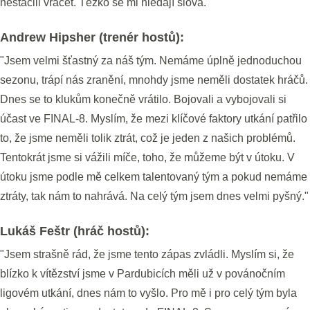
nestačili vracet. Těžko se mi hledají slova."
Andrew Hipsher (trenér hostů):
"Jsem velmi šťastný za náš tým. Nemáme úplně jednoduchou
sezonu, trápí nás zranění, mnohdy jsme neměli dostatek hráčů.
Dnes se to klukům konečně vrátilo. Bojovali a vybojovali si
účast ve FINAL-8. Myslím, že mezi klíčové faktory utkání patřilo
to, že jsme neměli tolik ztrát, což je jeden z našich problémů.
Tentokrát jsme si vážili míče, toho, že můžeme být v útoku. V
útoku jsme podle mě celkem talentovaný tým a pokud nemáme
ztráty, tak nám to nahrává. Na celý tým jsem dnes velmi pyšný."
Lukáš Feštr (hráč hostů):
"Jsem strašně rád, že jsme tento zápas zvládli. Myslím si, že
blízko k vítězství jsme v Pardubicích měli už v povánočním
ligovém utkání, dnes nám to vyšlo. Pro mě i pro celý tým byla