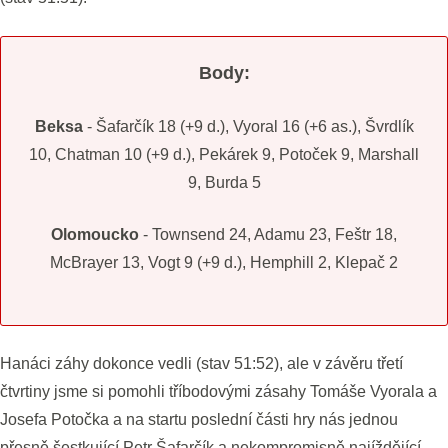
Body:
Beksa
- Šafarčík 18 (+9 d.), Vyoral 16 (+6 as.), Švrdlík
10, Chatman 10 (+9 d.), Pekárek 9, Potoček 9, Marshall
9, Burda 5
Olomoucko
- Townsend 24, Adamu 23, Feštr 18,
McBrayer 13, Vogt 9 (+9 d.), Hemphill 2, Klepač 2
Hanáci záhy dokonce vedli (stav 51:52), ale v závěru třetí
čtvrtiny jsme si pomohli tříbodovými zásahy Tomáše Vyorala a
Josefa Potočka a na startu poslední části hry nás jednou
přesně šestkující Petr Šafarčík a nekompromisně najíždějící