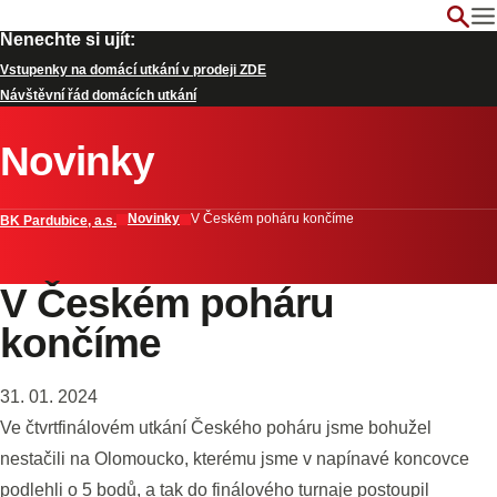
Nenechte si ujít:
Vstupenky na domácí utkání v prodeji ZDE
Návštěvní řád domácích utkání
Novinky
Novinky
V Českém poháru končíme
BK Pardubice, a.s.
V Českém poháru
končíme
31. 01. 2024
Ve čtvrtfinálovém utkání Českého poháru jsme bohužel
nestačili na Olomoucko, kterému jsme v napínavé koncovce
podlehli o 5 bodů, a tak do finálového turnaje postoupil