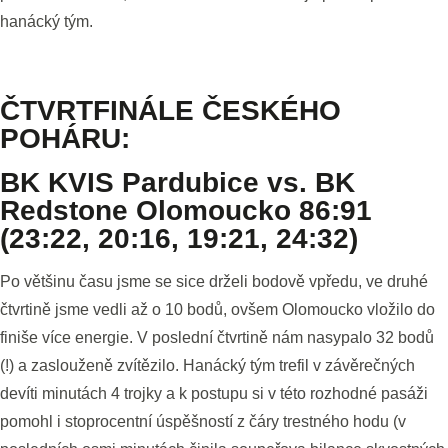
hanácký tým.
ČTVRTFINÁLE ČESKÉHO
POHÁRU:
BK KVIS Pardubice vs. BK
Redstone Olomoucko 86:91
(23:22, 20:16, 19:21, 24:32)
Po většinu času jsme se sice drželi bodově vpředu, ve druhé
čtvrtině jsme vedli až o 10 bodů, ovšem Olomoucko vložilo do
finiše více energie. V poslední čtvrtině nám nasypalo 32 bodů
(!) a zaslouženě zvítězilo. Hanácký tým trefil v závěrečných
devíti minutách 4 trojky a k postupu si v této rozhodné pasáži
pomohl i stoprocentní úspěšností z čáry trestného hodu (v