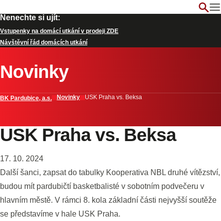
Nenechte si ujít:
Vstupenky na domácí utkání v prodeji ZDE
Návštěvní řád domácích utkání
Novinky
Novinky
USK Praha vs. Beksa
BK Pardubice, a.s.
USK Praha vs. Beksa
17. 10. 2024
Další šanci, zapsat do tabulky Kooperativa NBL druhé vítězství,
budou mít pardubičtí basketbalisté v sobotním podvečeru v
hlavním městě. V rámci 8. kola základní části nejvyšší soutěže
se představíme v hale USK Praha.