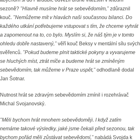
sezoně?
"Hlavně musíme hrát se sebevědomím,"
zdůraznil
kouč.
"Nemůžeme mít v hlavách naši současnou bilanci. Do
každého utkání potřebujeme vstupovat s tím, že chceme vyhrát
a zapomenout na to, co bylo. Myslím si, že náš tým je v tomto
ohledu dobře nastavený,"
věří kouč Beksy v mentální sílu svých
svěřenců.
"Pokud budeme plnit taktické pokyny a vyvarujeme
se hluchých míst, ztrát míče a budeme hrát se zmíněným
sebevědomím, tak můžeme v Praze uspět,"
odhodlaně dodal
Jan Šotnar.
Nutnost hrát se zdravým sebevědomím zmínil i rozehrávač
Michal Svojanovský.
"Měli bychom hrát mnohem sebevědoměji. I když zatím
nemáme takové výsledky, jaké jsme čekali před sezonou, tak
bychom pořád měli zůstávat sebevědomí,"
nabádá Svojda k