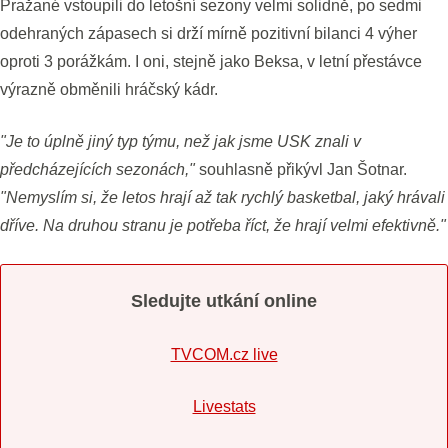
Pražané vstoupili do letošní sezony velmi solidně, po sedmi
odehraných zápasech si drží mírně pozitivní bilanci 4 výher
oproti 3 porážkám. I oni, stejně jako Beksa, v letní přestávce
výrazně obměnili hráčský kádr.
"Je to úplně jiný typ týmu, než jak jsme USK znali v
předcházejících sezonách,"
souhlasně přikývl Jan Šotnar.
"Nemyslím si, že letos hrají až tak rychlý basketbal, jaký hrávali
dříve. Na druhou stranu je potřeba říct, že hrají velmi efektivně."
Sledujte utkání online
TVCOM.cz live
Livestats