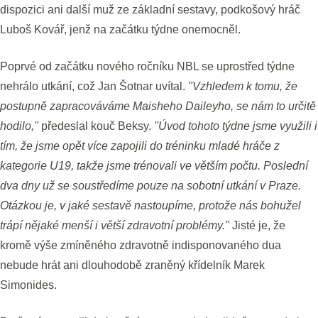
dispozici ani další muž ze základní sestavy, podkošový hráč
Luboš Kovář, jenž na začátku týdne onemocněl.
Poprvé od začátku nového ročníku NBL se uprostřed týdne
nehrálo utkání, což Jan Šotnar uvítal.
"Vzhledem k tomu, že
postupně zapracováváme Maisheho Daileyho, se nám to určitě
hodilo,"
předeslal kouč Beksy.
"Úvod tohoto týdne jsme využili i
tím, že jsme opět více zapojili do tréninku mladé hráče z
kategorie U19, takže jsme trénovali ve větším počtu. Poslední
dva dny už se soustředíme pouze na sobotní utkání v Praze.
Otázkou je, v jaké sestavě nastoupíme, protože nás bohužel
trápí nějaké menší i větší zdravotní problémy."
Jisté je, že
kromě výše zmíněného zdravotně indisponovaného dua
nebude hrát ani dlouhodobě zraněný křídelník Marek
Simonides.