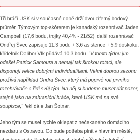
Tři hráči USK si v současné době drží dvouciferný bodový
průměr. Týmovým top-skórerem je kanadský rozehrávač Jaden
Campbell (17,6 bodu, trojky 40,4% - 21/52), další rozehrávač
Ondřej Švec zapisuje 11,3 bodu + 3,6 asistence + 5,9 doskoku,
křídelník Dalibor Vlk přidává 10,3 bodu.
"V tomto týdnu jim
odešel Patrick Samoura a nemají tak širokou rotaci, ale
disponují velice dobrými individualitami. Velmi dobrou sezonu
prožívá například Ondra Švec, který má poprvé roli prvního
rozehrávače a řídí svůj tým. Na něj si budeme muset dát pozor,
stejně jako na zahraniční hráče, které USK má na své
soupisce,"
řekl dále Jan Šotnar.
Jeho tým se musel rychle oklepat z nečekaného domácího
nezdaru s Ostravou. Co bude potřeba plnit v hlavním městě,
abychom si do Pardubic odvezli druhé vítězství v letošní