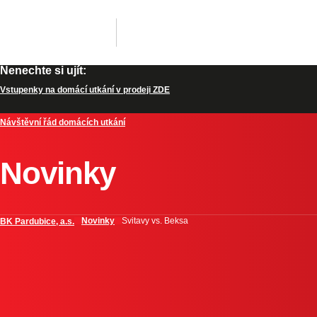
Nenechte si ujít:
Vstupenky na domácí utkání v prodeji ZDE
Návštěvní řád domácích utkání
Novinky
Novinky
Svitavy vs. Beksa
BK Pardubice, a.s.