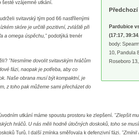
o šesté vzájemné utkání.
Předchozí 
udrželi svitavský tým pod 66 nastřílenými
Pardubice vs
zkém skóre je určitě pozitivní, zvláště při
(17:17, 39:34
alfa a omega úspěchu,"
podotýká trenér
body: Spearma
10, Pandula 8.
ěli?
"Nesmíme dovolit svitavským hráčům
Roseboro 13,
vé fázi, naopak je potřeba, aby co
tok. Naše obrana musí být kompaktní, je
tým, z toho pak můžeme sami přecházet do
 úvodním utkání máme spoustu prostoru ke zlepšení.
"Zlepšit m
vských hráčů. U nás měli hodně útočných doskoků, toho se mus
skoků Turů. I další zmínka směřovala k defenzivní fázi.
"Zmínil 