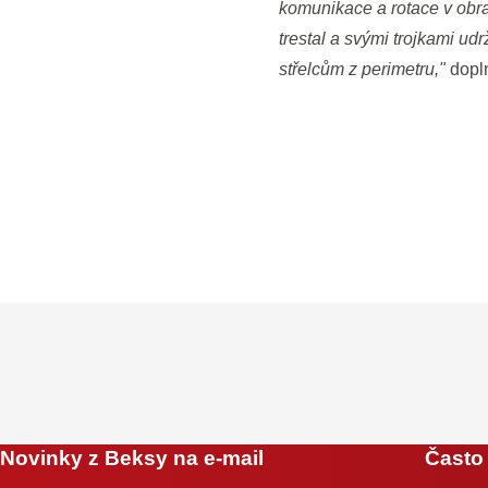
komunikace a rotace v obra
trestal a svými trojkami ud
střelcům z perimetru,"
dopln
Novinky z Beksy na e-mail
Často