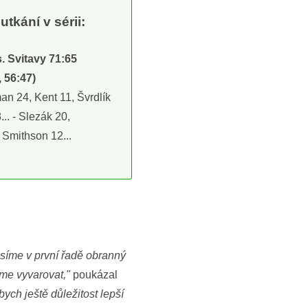
utkání v sérii:
. Svitavy 71:65
, 56:47)
n 24, Kent 11, Švrdlík
.. - Slezák 20,
 Smithson 12...
usíme v první řadě obranný
íme vyvarovat,"
poukázal
bych ještě důležitost lepší