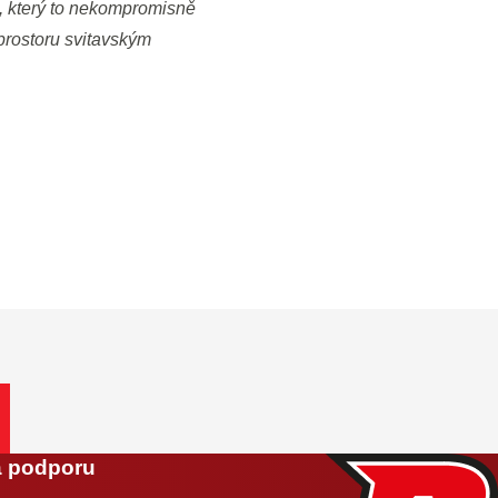
i, který to nekompromisně
 prostoru svitavským
a podporu