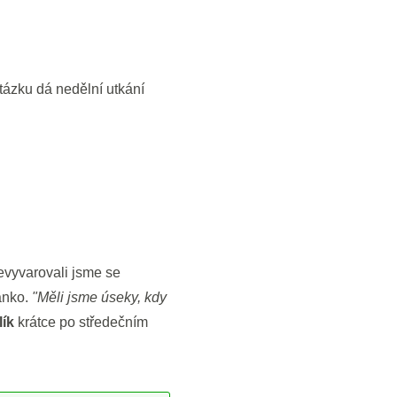
tázku dá nedělní utkání
evyvarovali jsme se
manko.
"Měli jsme úseky, kdy
lík
krátce po středečním