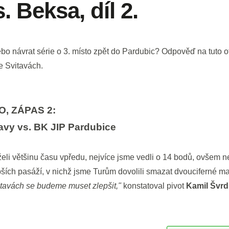
. Beksa, díl 2.
o návrat série o 3. místo zpět do Pardubic? Odpověď na tuto o
ve Svitavách.
O, ZÁPAS 2:
vy vs. BK JIP Pardubice
želi většinu času vpředu, nejvíce jsme vedli o 14 bodů, ovšem n
labších pasáží, v nichž jsme Turům dovolili smazat dvouciferné 
vitavách se budeme muset zlepšit,"
konstatoval pivot
Kamil Švrd