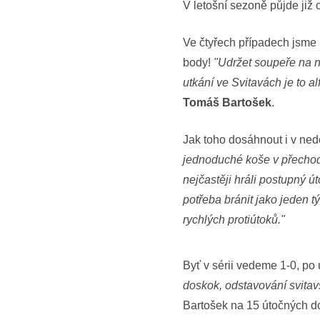
V letošní sezoně půjde již 
Ve čtyřech případech jsme 
body!
"Udržet soupeře na ní
utkání ve Svitavách je to 
Tomáš Bartošek
.
Jak toho dosáhnout i v ned
jednoduché koše v přechodo
nejčastěji hráli postupný ú
potřeba bránit jako jeden 
rychlých protiútoků."
Byť v sérii vedeme 1-0, po
doskok, odstavování svita
Bartošek na 15 útočných do