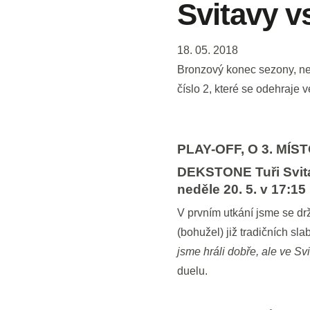
Svitavy vs
18. 05. 2018
Bronzový konec sezony, neb
číslo 2, které se odehraje 
PLAY-OFF, O 3. MÍST
DEKSTONE Tuři Svita
neděle 20. 5. v 17:15
V prvním utkání jsme se dr
(bohužel) již tradičních s
jsme hráli dobře, ale ve S
duelu.