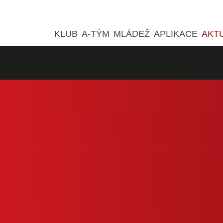
KLUB
A-TÝM
MLÁDEŽ
APLIKACE
AKT