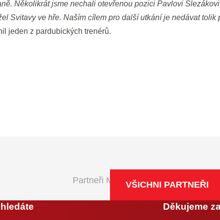
ně. Několikrát jsme nechali otevřenou pozici Pavlovi Slezákov
ržel Svitavy ve hře. Naším cílem pro další utkání je nedávat tolik
il jeden z pardubických trenérů.
Partneři Maxa NBL
VŠICHNI PARTNEŘI
 hledáte
Děkujeme z