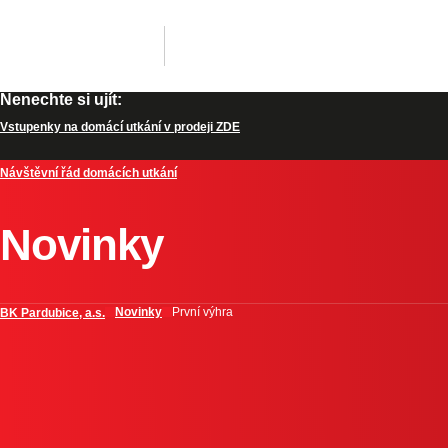
Nenechte si ujít:
Vstupenky na domácí utkání v prodeji ZDE
Návštěvní řád domácích utkání
Novinky
Novinky
První výhra
BK Pardubice, a.s.