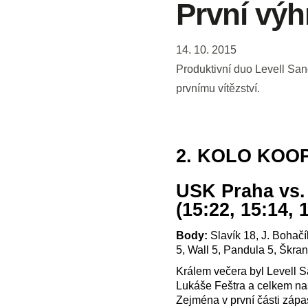
První výh
14. 10. 2015
Produktivní duo Levell San
prvnímu vítězství.
2. KOLO KOO
USK Praha vs.
(15:22, 15:14, 
Body:
Slavík 18, J. Bohačík
5, Wall 5, Pandula 5, Škran
Králem večera byl Levell Sa
Lukáše Feštra a celkem nast
Zejména v první části záp