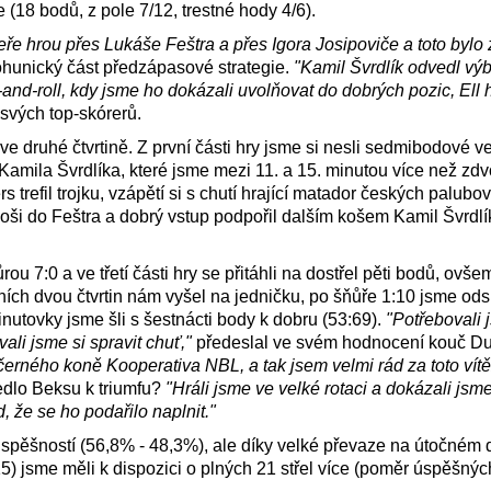
(18 bodů, z pole 7/12, trestné hody 4/6).
ře hrou přes Lukáše Feštra a přes Igora Josipoviče a toto bylo 
hunický část předzápasové strategie.
"Kamil Švrdlík odvedl vý
k-and-roll, kdy jsme ho dokázali uvolňovat do dobrých pozic, Ell 
 svých top-skórerů.
e druhé čtvrtině. Z první části hry jsme si nesli sedmibodové v
amila Švrdlíka, které jsme mezi 11. a 15. minutou více než zdv
rs trefil trojku, vzápětí si s chutí hrající matador českých palub
oši do Feštra a dobrý vstup podpořil dalším košem Kamil Švrdlí
rou 7:0 a ve třetí části hry se přitáhli na dostřel pěti bodů, ovš
ních dvou čtvrtin nám vyšel na jedničku, po šňůře 1:10 jsme ods
nutovky jsme šli s šestnácti body k dobru (53:69).
"Potřebovali 
li jsme si spravit chuť,"
předeslal ve svém hodnocení kouč D
erného koně Kooperativa NBL, a tak jsem velmi rád za toto vítěz
dlo Beksu k triumfu?
"Hráli jsme ve velké rotaci a dokázali jsm
, že se ho podařilo naplnit."
í úspěšností (56,8% - 48,3%), ale díky velké převaze na útočném 
15) jsme měli k dispozici o plných 21 střel více (poměr úspěšných 