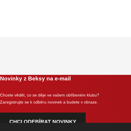
Novinky z Beksy na e-mail
Chcete vědět, co se děje ve vašem oblíbeném klubu?
Zaregistrujte se k odběru novinek a budete v obraze.
CHCI ODEBÍRAT NOVINKY