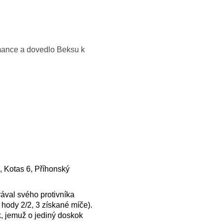
imance a dovedlo Beksu k
), Kotas 6, Příhonský
rával svého protivníka
 hody 2/2, 3 získané míče).
, jemuž o jediný doskok