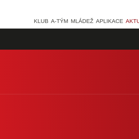
KLUB
A-TÝM
MLÁDEŽ
APLIKACE
AKT