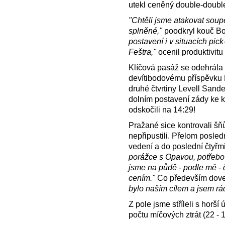
utekl ceněný double-double 
"Chtěli jsme atakovat soupe
splněné,"
poodkryl kouč Bo
postavení i v situacích pic
Feštra,"
ocenil produktivitu
Klíčová pasáž se odehrála v
devítibodovému příspěvku K
druhé čtvrtiny Levell Sande
dolním postavení zády ke k
odskočili na 14:29!
Pražané sice kontrovali šňů
nepřipustili. Přelom posled
vedení a do poslední čtyřmi
porážce s Opavou, potřebova
jsme na půdě - podle mě - č
cením."
Co především dove
bylo naším cílem a jsem rád
Z pole jsme stříleli s horš
počtu míčových ztrát (22 - 