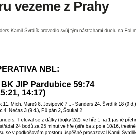
ru vezeme z Prahy
ders-Kamil Švrdlík provedlo svůj tým nástrahami duelu na Fol
PERATIVA NBL:
 BK JIP Pardubice 59:74
15:21, 14:17)
 11, Mich. Mareš 8, Josipovič 7... - Sanders 24, Švrdlík 18 (9 d.
c 4, Nečas 3 (9 d.), Půlpán 2, Šoukal 2
nders. Trefoval se z dálky (trojky 2/2), ve hře 1 na 1 jasně přeh
řádal 24 bodů za 25 minut ve hře (střelba z pole 10/16, trestné
asu se v podkošovém prostoru úspěšně prosazoval Kamil Švrdlík