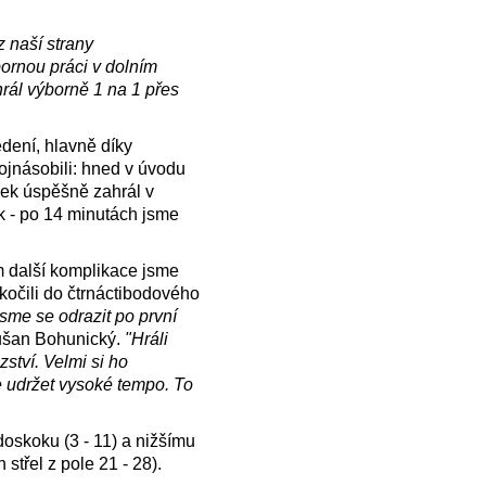
z naší strany
bornou práci v dolním
hrál výborně 1 na 1 přes
edení, hlavně díky
ojnásobili: hned v úvodu
ovek úspěšně zahrál v
k - po 14 minutách jsme
em další komplikace jsme
kočili do čtrnáctibodového
jsme se odrazit po první
ušan Bohunický.
"Hráli
ství. Velmi si ho
e udržet vysoké tempo. To
doskoku (3 - 11) a nižšímu
střel z pole 21 - 28).