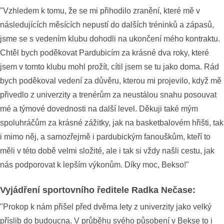
"Vzhledem k tomu, že se mi přihodilo zranění, které mě v
následujících měsících nepustí do dalších tréninků a zápasů,
jsme se s vedením klubu dohodli na ukončení mého kontraktu.
Chtěl bych poděkovat Pardubicím za krásné dva roky, které
jsem v tomto klubu mohl prožít, cítil jsem se tu jako doma. Rád
bych poděkoval vedení za důvěru, kterou mi projevilo, když mě
přivedlo z univerzity a trenérům za neustálou snahu posouvat
mé a týmové dovednosti na další level. Děkuji také mým
spoluhráčům za krásné zážitky, jak na basketbalovém hřišti, tak
i mimo něj, a samozřejmě i pardubickým fanouškům, kteří to
měli v této době velmi složité, ale i tak si vždy našli cestu, jak
nás podporovat k lepším výkonům. Díky moc, Bekso!"
Vyjádření sportovního ředitele Radka Nečase:
"Prokop k nám přišel před dvěma lety z univerzity jako velký
příslib do budoucna. V průběhu svého působení v Bekse to i