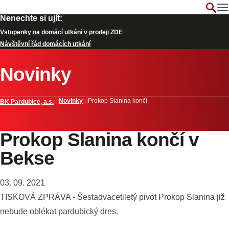
Nenechte si ujít:
Vstupenky na domácí utkání v prodeji ZDE
Návštěvní řád domácích utkání
Novinky
Novinky
Prokop Slanina končí
BK Pardubice, a.s.
Prokop Slanina končí v
Bekse
03. 09. 2021
TISKOVÁ ZPRÁVA - Šestadvacetiletý pivot Prokop Slanina již
nebude oblékat pardubický dres.