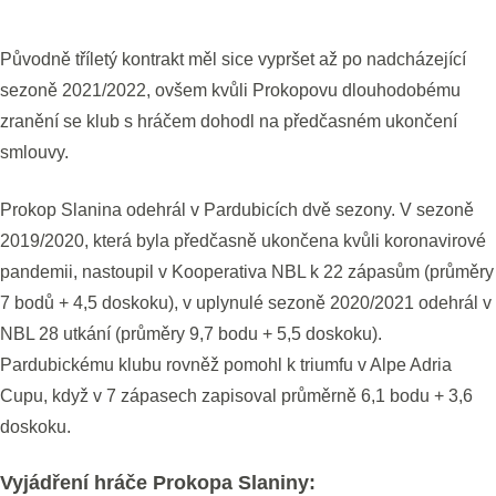
Původně tříletý kontrakt měl sice vypršet až po nadcházející
sezoně 2021/2022, ovšem kvůli Prokopovu dlouhodobému
zranění se klub s hráčem dohodl na předčasném ukončení
smlouvy.
Prokop Slanina odehrál v Pardubicích dvě sezony. V sezoně
2019/2020, která byla předčasně ukončena kvůli koronavirové
pandemii, nastoupil v Kooperativa NBL k 22 zápasům (průměry
7 bodů + 4,5 doskoku), v uplynulé sezoně 2020/2021 odehrál v
NBL 28 utkání (průměry 9,7 bodu + 5,5 doskoku).
Pardubickému klubu rovněž pomohl k triumfu v Alpe Adria
Cupu, když v 7 zápasech zapisoval průměrně 6,1 bodu + 3,6
doskoku.
Vyjádření hráče Prokopa Slaniny: