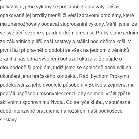
potvrzoval, jeho výkony se postupně zlepšovaly, avšak
opakovaně jej brzdily menší či větší zdravotní problémy, které
mu znemožňovaly podávat stoprocentní výkony. Věřili jsme, že
ve své třetí sezoně v pardubickém dresu se Proky stane jedním
ze základních pilířů naší sestavy a stálicí pod oběma koši. V
první fázi přípravného období se však na jednom z tréninků
zranil a následná vyšetření bohužel ukázala, že půjde o
dlouhodobější problém, tudíž jsme se společně domluvili na
ukončení jeho hráčského kontraktu. Rádi bychom Prokymu
poděkovali za jeho dvouleté působení v Bekse a zejména mu
popřáli úspěšnou rekonvalescenci, aby se mohl vrátit zpět k
aktivnímu sportovnímu životu. Co se týče klubu, v současné
době intenzivně pracujeme na rozšíření naší podkošové
sestavy."