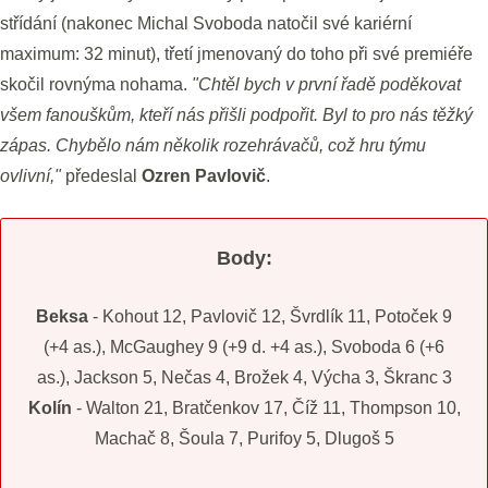
střídání (nakonec Michal Svoboda natočil své kariérní
maximum: 32 minut), třetí jmenovaný do toho při své premiéře
skočil rovnýma nohama.
"Chtěl bych v první řadě poděkovat
všem fanouškům, kteří nás přišli podpořit. Byl to pro nás těžký
zápas. Chybělo nám několik rozehrávačů, což hru týmu
ovlivní,"
předeslal
Ozren Pavlovič
.
Body:
Beksa
- Kohout 12, Pavlovič 12, Švrdlík 11, Potoček 9
(+4 as.), McGaughey 9 (+9 d. +4 as.), Svoboda 6 (+6
as.), Jackson 5, Nečas 4, Brožek 4, Výcha 3, Škranc 3
Kolín
- Walton 21, Bratčenkov 17, Číž 11, Thompson 10,
Machač 8, Šoula 7, Purifoy 5, Dlugoš 5