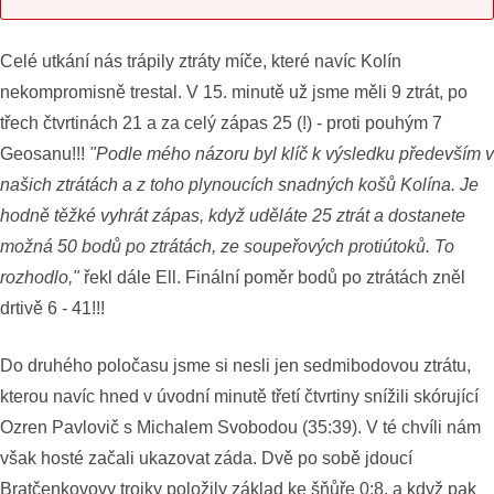
Celé utkání nás trápily ztráty míče, které navíc Kolín
nekompromisně trestal. V 15. minutě už jsme měli 9 ztrát, po
třech čtvrtinách 21 a za celý zápas 25 (!) - proti pouhým 7
Geosanu!!!
"Podle mého názoru byl klíč k výsledku především v
našich ztrátách a z toho plynoucích snadných košů Kolína. Je
hodně těžké vyhrát zápas, když uděláte 25 ztrát a dostanete
možná 50 bodů po ztrátách, ze soupeřových protiútoků. To
rozhodlo,"
řekl dále Ell. Finální poměr bodů po ztrátách zněl
drtivě 6 - 41!!!
Do druhého poločasu jsme si nesli jen sedmibodovou ztrátu,
kterou navíc hned v úvodní minutě třetí čtvrtiny snížili skórující
Ozren Pavlovič s Michalem Svobodou (35:39). V té chvíli nám
však hosté začali ukazovat záda. Dvě po sobě jdoucí
Bratčenkovovy trojky položily základ ke šňůře 0:8, a když pak