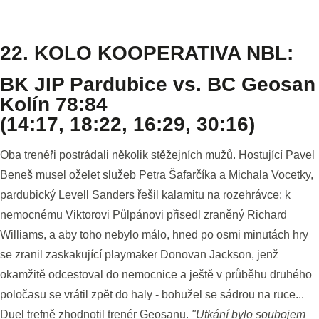
22. KOLO KOOPERATIVA NBL:
BK JIP Pardubice vs. BC Geosan
Kolín 78:84
(14:17, 18:22, 16:29, 30:16)
Oba trenéři postrádali několik stěžejních mužů. Hostující Pavel
Beneš musel oželet služeb Petra Šafarčíka a Michala Vocetky,
pardubický Levell Sanders řešil kalamitu na rozehrávce: k
nemocnému Viktorovi Půlpánovi přisedl zraněný Richard
Williams, a aby toho nebylo málo, hned po osmi minutách hry
se zranil zaskakující playmaker Donovan Jackson, jenž
okamžitě odcestoval do nemocnice a ještě v průběhu druhého
poločasu se vrátil zpět do haly - bohužel se sádrou na ruce...
Duel trefně zhodnotil trenér Geosanu.
"Utkání bylo soubojem