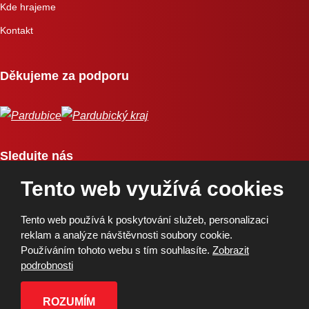
Kde hrajeme
Kontakt
Děkujeme za podporu
Sledujte nás
Tento web využívá cookies
Tento web používá k poskytování služeb, personalizaci
reklam a analýze návštěvnosti soubory cookie.
Používáním tohoto webu s tím souhlasíte.
Zobrazit
Copyright © 2026, BK Pardubice, a.s. | Vytvořila eBRÁNA
podrobnosti
Mapa stránek
|
Podmínky použití
|
Ochrana osobních údajů
ROZUMÍM