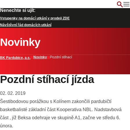
Nenechte si ujít:
Vstupenky na domácí utkání v prodeji ZDE
Návštěvní řád domácích utkání
Novinky
Novinky
Pozdní stíhací
BK Pardubice, a.s.
Pozdní stíhací jízda
02. 02. 2019
Šestibodovou porážkou s Kolínem zakončili pardubičtí
basketbalisté základní část Kooperativa NBL. Nadstavbová
část , jíž Beksa odehraje ve skupině A1, začne ve středu 6.
února.