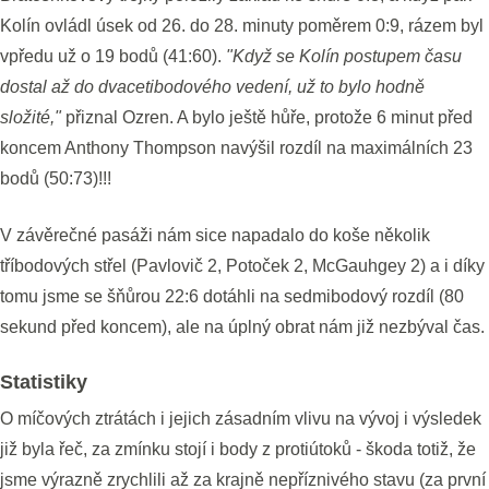
Kolín ovládl úsek od 26. do 28. minuty poměrem 0:9, rázem byl
vpředu už o 19 bodů (41:60).
"Když se Kolín postupem času
dostal až do dvacetibodového vedení, už to bylo hodně
složité,"
přiznal Ozren. A bylo ještě hůře, protože 6 minut před
koncem Anthony Thompson navýšil rozdíl na maximálních 23
bodů (50:73)!!!
V závěrečné pasáži nám sice napadalo do koše několik
tříbodových střel (Pavlovič 2, Potoček 2, McGauhgey 2) a i díky
tomu jsme se šňůrou 22:6 dotáhli na sedmibodový rozdíl (80
sekund před koncem), ale na úplný obrat nám již nezbýval čas.
Statistiky
O míčových ztrátách i jejich zásadním vlivu na vývoj i výsledek
již byla řeč, za zmínku stojí i body z protiútoků - škoda totiž, že
jsme výrazně zrychlili až za krajně nepříznivého stavu (za první