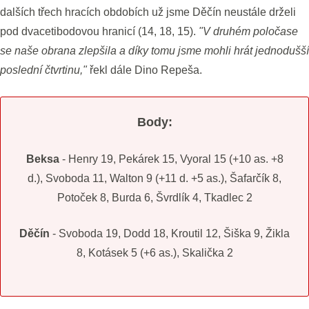
dalších třech hracích obdobích už jsme Děčín neustále drželi
pod dvacetibodovou hranicí (14, 18, 15).
"V druhém poločase
se naše obrana zlepšila a díky tomu jsme mohli hrát jednodušší
poslední čtvrtinu,"
řekl dále Dino Repeša.
Body:
Beksa
- Henry 19, Pekárek 15, Vyoral 15 (+10 as. +8
d.), Svoboda 11, Walton 9 (+11 d. +5 as.), Šafarčík 8,
Potoček 8, Burda 6, Švrdlík 4, Tkadlec 2
Děčín
- Svoboda 19, Dodd 18, Kroutil 12, Šiška 9, Žikla
8, Kotásek 5 (+6 as.), Skalička 2