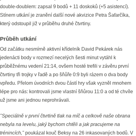
double-doublem: zapsal 9 bodů + 11 doskoků (+5 asistencí).
Stínem utkání je zranění další nové akvizice Petra Šafarčíka,
který odstoupil již v průběhu druhé čtvrtiny.
Průběh utkání
Od začátku nesmírně aktivní křídelník David Pekárek nás
jedenácti body v rozmezí necelých šesti minut vytáhl k
průběžnému vedení 21:14, ovšem hosté trefili v závěru první
čtvrtiny tři trojky v řadě a po šňůře 0:9 byli rázem o dva body
vpředu. Přelom úvodních dvou částí hry však vyzněl mnohem
lépe pro nás: kontrovali jsme vlastní šňůrou 11:0 a od té chvíle
už jsme ani jednou neprohrávali.
"Speciálně v první čtvrtině tlak na míč a celkově naše obrana
nebyla na levelu, jaký bychom chtěli a jak pracujeme na
trénincích,"
poukázal kouč Beksy na 26 inkasovaných bodů. V