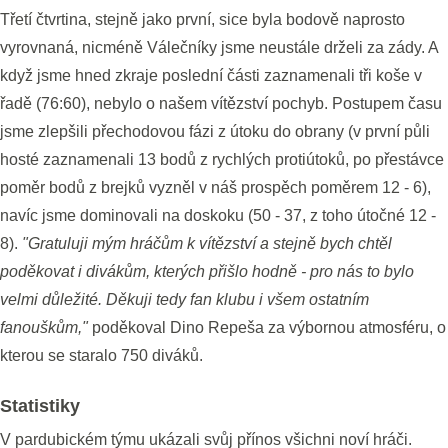
Třetí čtvrtina, stejně jako první, sice byla bodově naprosto
vyrovnaná, nicméně Válečníky jsme neustále drželi za zády. A
když jsme hned zkraje poslední části zaznamenali tři koše v
řadě (76:60), nebylo o našem vítězství pochyb. Postupem času
jsme zlepšili přechodovou fázi z útoku do obrany (v první půli
hosté zaznamenali 13 bodů z rychlých protiútoků, po přestávce
poměr bodů z brejků vyzněl v náš prospěch poměrem 12 - 6),
navíc jsme dominovali na doskoku (50 - 37, z toho útočné 12 -
8).
"Gratuluji mým hráčům k vítězství a stejně bych chtěl
poděkovat i divákům, kterých přišlo hodně - pro nás to bylo
velmi důležité. Děkuji tedy fan klubu i všem ostatním
fanouškům,"
poděkoval Dino Repeša za výbornou atmosféru, o
kterou se staralo 750 diváků.
Statistiky
V pardubickém týmu ukázali svůj přínos všichni noví hráči.