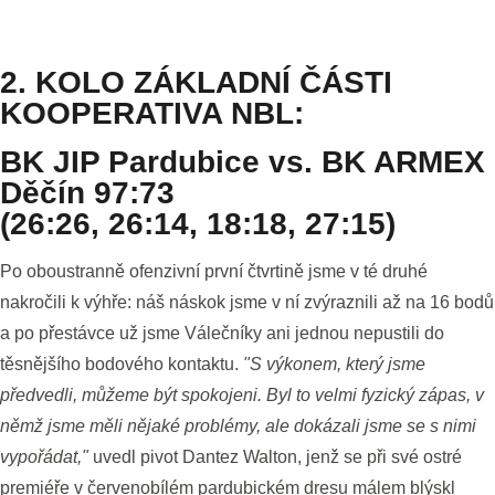
2. KOLO ZÁKLADNÍ ČÁSTI
KOOPERATIVA NBL:
BK JIP Pardubice vs. BK ARMEX
Děčín 97:73
(26:26, 26:14, 18:18, 27:15)
Po oboustranně ofenzivní první čtvrtině jsme v té druhé
nakročili k výhře: náš náskok jsme v ní zvýraznili až na 16 bodů
a po přestávce už jsme Válečníky ani jednou nepustili do
těsnějšího bodového kontaktu.
"S výkonem, který jsme
předvedli, můžeme být spokojeni. Byl to velmi fyzický zápas, v
němž jsme měli nějaké problémy, ale dokázali jsme se s nimi
vypořádat,"
uvedl pivot Dantez Walton, jenž se při své ostré
premiéře v červenobílém pardubickém dresu málem blýskl