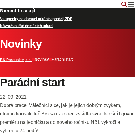
Nenechte si ujít:
Vstupenky na domácí utkání v prodeji ZDE
Návštěvní řád domácích utkání
Novinky
Novinky
Parádní start
BK Pardubice, a.s.
Parádní start
22. 09. 2021
Dobrá práce! Válečníci sice, jak je jejich dobrým zvykem,
dlouho kousali, leč Beksa nakonec zvládla svou letošní ligovou
premiéru na jedničku a do nového ročníku NBL vykročila
výhrou o 24 bodů!