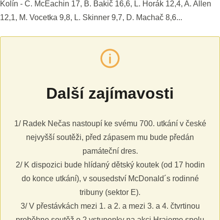
Kolín - C. McEachin 17, B. Bakič 16,6, L. Horák 12,4, A. Allen
12,1, M. Vocetka 9,8, L. Skinner 9,7, D. Machač 8,6...
Další zajímavosti
1/ Radek Nečas nastoupí ke svému 700. utkání v české
nejvyšší soutěži, před zápasem mu bude předán
památeční dres.
2/ K dispozici bude hlídaný dětský koutek (od 17 hodin
do konce utkání), v sousedství McDonald´s rodinné
tribuny (sektor E).
3/ V přestávkách mezi 1. a 2. a mezi 3. a 4. čtvrtinou
proběhne soutěž o 2 vstupenky na akci Hrajeme spolu