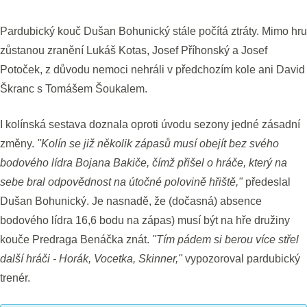
Pardubický kouč Dušan Bohunický stále počítá ztráty. Mimo hru
zůstanou zranění Lukáš Kotas, Josef Příhonský a Josef
Potoček, z důvodu nemoci nehráli v předchozím kole ani David
Škranc s Tomášem Šoukalem.
I kolínská sestava doznala oproti úvodu sezony jedné zásadní
změny.
"Kolín se již několik zápasů musí obejít bez svého
bodového lídra Bojana Bakiče, čímž přišel o hráče, který na
sebe bral odpovědnost na útočné polovině hřiště,"
předeslal
Dušan Bohunický. Je nasnadě, že (dočasná) absence
bodového lídra 16,6 bodu na zápas) musí být na hře družiny
kouče Predraga Benáčka znát.
"Tím pádem si berou více střel
další hráči - Horák, Vocetka, Skinner,"
vypozoroval pardubický
trenér.