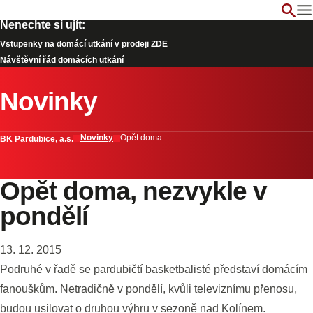
Nenechte si ujít:
Vstupenky na domácí utkání v prodeji ZDE
Návštěvní řád domácích utkání
Novinky
Novinky
Opět doma
BK Pardubice, a.s.
Opět doma, nezvykle v
pondělí
13. 12. 2015
Podruhé v řadě se pardubičtí basketbalisté představí domácím
fanouškům. Netradičně v pondělí, kvůli televiznímu přenosu,
budou usilovat o druhou výhru v sezoně nad Kolínem.