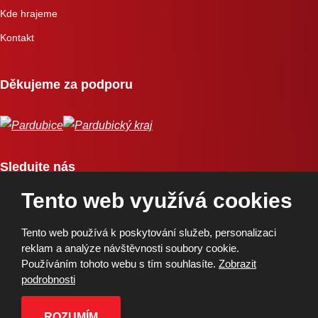
Kde hrajeme
Kontakt
Děkujeme za podporu
Sledujte nás
Tento web využívá cookies
Tento web používá k poskytování služeb, personalizaci
reklam a analýze návštěvnosti soubory cookie.
Používáním tohoto webu s tím souhlasíte.
Zobrazit
Copyright © 2026, BK Pardubice, a.s. | Vytvořila eBRÁNA
podrobnosti
Mapa stránek
|
Podmínky použití
|
Ochrana osobních údajů
ROZUMÍM