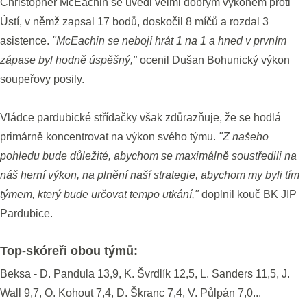
Christopher McEachin se uvedl velmi dobrým výkonem proti
Ústí, v němž zapsal 17 bodů, doskočil 8 míčů a rozdal 3
asistence.
"McEachin se nebojí hrát 1 na 1 a hned v prvním
zápase byl hodně úspěšný,"
ocenil Dušan Bohunický výkon
soupeřovy posily.
Vládce pardubické střídačky však zdůrazňuje, že se hodlá
primárně koncentrovat na výkon svého týmu.
"Z našeho
pohledu bude důležité, abychom se maximálně soustředili na
náš herní výkon, na plnění naší strategie, abychom my byli tím
týmem, který bude určovat tempo utkání,"
doplnil kouč BK JIP
Pardubice.
Top-skóreři obou týmů:
Beksa - D. Pandula 13,9, K. Švrdlík 12,5, L. Sanders 11,5, J.
Wall 9,7, O. Kohout 7,4, D. Škranc 7,4, V. Půlpán 7,0...