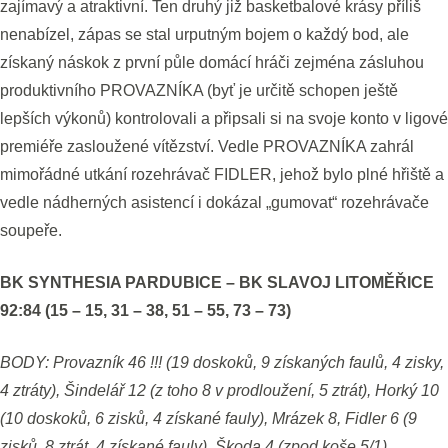
zajímavý a atraktivní. Ten druhý již basketbalové krásy příliš
nenabízel, zápas se stal urputným bojem o každý bod, ale
získaný náskok z první půle domácí hráči zejména zásluhou
produktivního PROVAZNÍKA (byť je určitě schopen ještě
lepších výkonů) kontrolovali a připsali si na svoje konto v ligové
premiéře zasloužené vítězství. Vedle PROVAZNÍKA zahrál
mimořádné utkání rozehrávač FIDLER, jehož bylo plné hřiště a
vedle nádherných asistencí i dokázal „gumovat“ rozehrávače
soupeře.
BK SYNTHESIA PARDUBICE – BK SLAVOJ LITOMĚŘICE
92:84 (15 – 15, 31 – 38, 51 – 55, 73 – 73)
BODY: Provazník 46 !!! (19 doskoků, 9 získaných faulů, 4 zisky,
4 ztráty), Šindelář 12 (z toho 8 v prodloužení, 5 ztrát), Horký 10
(10 doskoků, 6 zisků, 4 získané fauly), Mrázek 8, Fidler 6 (9
zisků, 8 ztrát, 4 získané fauly), Škoda 4 (zpod koše 5/1),