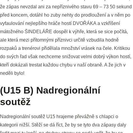
že zápas nevzdal ani za nepříznivého stavu 69 – 73 50 sekund
před koncem, dotáhl ho zuby nehty do prodloužení a v něm po
vyfaulování nejlepšího hráče hostí DVOŘÁKA a vzkříšení
mátožného ŠINDELÁŘE dospěl k výhře, která se sice počítá,
ale která mezi přítomnými příznivci určitě vzbudila hodně
rozpaků a trenérovi přidělala množství vrásek na čele. Kritikou
do svých řad však nechceme snižovat velmi dobrý výkon hostí,
kteří dokázali trestat každou chybu v naší obraně. A že jich v
neděli bylo!
(U15 B) Nadregionální
soutěž
Nadregionální soutěž U15 hrajeme převážně s chlapci o
kategorii nižší. Stěží se dá říct, že by se tyto dva zápasy daly