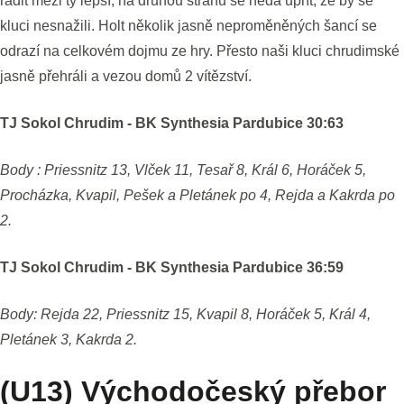
řadit mezi ty lepší, na druhou stranu se nedá upřít, že by se
kluci nesnažili. Holt několik jasně neproměněných šancí se
odrazí na celkovém dojmu ze hry. Přesto naši kluci chrudimské
jasně přehráli a vezou domů 2 vítězství.
TJ Sokol Chrudim - BK Synthesia Pardubice 30:63
Body : Priessnitz 13, Vlček 11, Tesař 8, Král 6, Horáček 5,
Procházka, Kvapil, Pešek a Pletánek po 4, Rejda a Kakrda po
2.
TJ Sokol Chrudim - BK Synthesia Pardubice 36:59
Body: Rejda 22, Priessnitz 15, Kvapil 8, Horáček 5, Král 4,
Pletánek 3, Kakrda 2.
(U13) Východočeský přebor