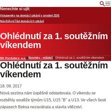
Nenechte si ujít:
Vstupenky na domácí utkání v prodeji ZDE
Návštěvní řád domácích utkání
Ohlédnutí za 1. soutěžním
víkendem
Novinky - mládež
Ohlédnutí za 1. soutěžním víkendem
BK Pardubice, a.s.
Ohlédnutí za 1. soutěžním
víkendem
18. 09. 2017
Nová sezóna nám úspěšně odstartovala. O víkendu se
rozběhly soutěže týmům U15, U15 "B" a U13. Ve všech šesti
zápasech Beksa nezaváhala a slavila vítězství.