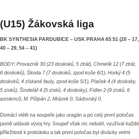
(U15) Žákovská liga
BK SYNTHESIA PARDUBICE – USK PRAHA 65:51 (20 – 17,
40 – 29, 54 – 41)
BODY: Provazník 30 (23 doskoků, 5 ztrát), Chmelík 12 (7 ztrát,
6 doskoků), Škoda 7 (7 doskoků, zpod koše 6/1), Horký 4 (5
doskoků, 4 získané fauly, zpod koše 5/1), Plaček 4 (4 doskoky,
5 zisků), Šindelář 4 (5 zisků, 4 doskoky), Fidler 2 (9 zisků, 6
asistencí), M. Půlpán 2, Mrázek 0, Sádovský 0.
Domácí vlétli na soupeře jako uragán a po celý první poločas
jasně udávali vývoj hry. Soupeř však nic nebalil, využíval každé
příležitosti k protiútoku a tak první poločas byl divácky velmi