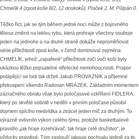
Chmelík 4 (zpod koše 8/2, 12 doskoků), Plaček 2, M. Půlpán 0.
Těžko říct, jak se tým během jedné noci může z bojovného
tělesa změnit na leklou rybu, která prohraje všechny souboje
jeden na jednoho a na druhé straně dokáže neproměňovat
série příležitostí zpod koše, v čemž dominoval zejména
CHMELÍK, jehož „zapařené“ příležitosti zoči voči koši byly
ukázkou těžko popsatelné střelecké nemohoucnosti. Prapor
potápějící se lodi tak drželi Jakub PROVAZNÍK a příjemné
překvapení víkendu Radovan MRÁZEK. Základním momentem
zázračného obratu však bylo poločasové vzkříšení FIDLERA,
který po skvělé sobotě v neděli v prvním poločase působil
dojmem spícího medvídka a ztrácel jeden míč za druhým. To
výrazně ovlivnilo výkon celého týmu, protože basketbalové
pravidlo „jak hraje rozehrávač, tak hraje celé družstvo“, je
vždycky pravdivé. Tým zaslouží jakousi pochvalu jedině za to,