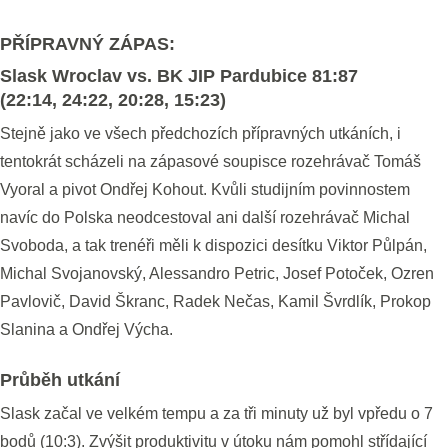
PŘÍPRAVNÝ ZÁPAS:
Slask Wroclav vs. BK JIP Pardubice 81:87
(22:14, 24:22, 20:28, 15:23)
Stejně jako ve všech předchozích přípravných utkáních, i
tentokrát scházeli na zápasové soupisce rozehrávač Tomáš
Vyoral a pivot Ondřej Kohout. Kvůli studijním povinnostem
navíc do Polska neodcestoval ani další rozehrávač Michal
Svoboda, a tak trenéři měli k dispozici desítku Viktor Půlpán,
Michal Svojanovský, Alessandro Petric, Josef Potoček, Ozren
Pavlovič, David Škranc, Radek Nečas, Kamil Švrdlík, Prokop
Slanina a Ondřej Výcha.
Průběh utkání
Slask začal ve velkém tempu a za tři minuty už byl vpředu o 7
bodů (10:3). Zvýšit produktivitu v útoku nám pomohl střídající