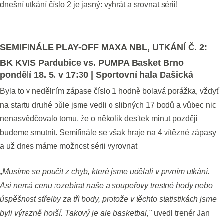
dnešní utkání číslo 2 je jasný: vyhrát a srovnat sérii!
SEMIFINÁLE PLAY-OFF MAXA NBL, UTKÁNÍ Č. 2:
BK KVIS Pardubice vs. PUMPA Basket Brno
pondělí 18. 5. v 17:30 | Sportovní hala Dašická
Byla to v nedělním zápase číslo 1 hodně bolavá porážka, vždyť
na startu druhé půle jsme vedli o slibných 17 bodů a vůbec nic
nenasvědčovalo tomu, že o několik desítek minut později
budeme smutnit. Semifinále se však hraje na 4 vítězné zápasy
a už dnes máme možnost sérii vyrovnat!
„Musíme se poučit z chyb, které jsme udělali v prvním utkání.
Asi nemá cenu rozebírat naše a soupeřovy trestné hody nebo
úspěšnost střelby za tři body, protože v těchto statistikách jsme
byli výrazně horší. Takový je ale basketbal,"
uvedl trenér Jan