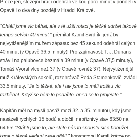
Přece jen, stěžejní hráči odehráli velkou porci minut v pondělí v
Opavě i o dva dny později v Hradci Králové.
"Chtěli jsme víc běhat, ale v té užší rotaci je těžké udržet takové
tempo celých 40 minut,"
přemítal Kamil Švrdlík, jenž byl
nejvytíženějším mužem zápasu: bez 45 sekund odehrál celých
40 minut (v Opavě 36,5 minuty)! Pro zajímavost: T. J. Dunans
strávil na palubovce bezmála 39 minut (v Opavě 37,5 minuty),
Tomáš Vyoral více než 37 (v Opavě rovněž 37). Nejvytíženější
muž Královských sokolů, rozehrávač Peda Stamenkovič, zvládl
33,5 minuty.
"Je to těžké, ale i tak jsme to měli trošku víc
rozběhat. Když se nám to podařilo, hned se to projevilo."
Kapitán měl na mysli pasáž mezi 32. a 35. minutou, kdy jsme
nasázeli rychlých 15 bodů a otočili nepříznivý stav 63:50 na
64:65!
"Stáhli jsme to, ale stálo nás to spoustu sil a bohužel
jsme o těsné vedení zase přišli,"
konstatoval Kamil krátce po