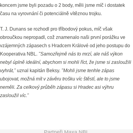
koncem jsme byli pozadu o 2 body, měli jsme míč i dostatek
času na vyrovnání či potenciálně vítěznou trojku.
T. J. Dunans se rozhodl pro tříbodový pokus, míč však
obroučkou nepropadl, což znamenalo naši první porážku ve
vzájemných zápasech s Hradcem Králové od jeho postupu do
Kooperativa NBL.
"Samozřejmě nás to mrzí, ale náš výkon
nebyl úplně ideální, abychom si mohli říct, že jsme si zasloužili
vyhrát,"
uznal kapitán Beksy.
"Mohli jsme tenhle zápas
ubojovat, možná mít v závěru trošku víc štěstí, ale to jsme
neměli. Za celkový průběh zápasu si Hradec asi výhru
zasloužil víc."
Partneři Maxa NBL