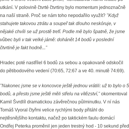
utkání. V polovině čtvrté čtvrtiny bylo momentum jednoznačně
na naší straně. Proč se nám toho nepodařilo využít?
"Když
stahujete takovou ztrátu a soupeř tak dlouho neskóruje, v
nějaké chvíli se už prostě trefí. Podle mě bylo špatně, že jsme
vůbec byli v tak velké jámě: dohánět 14 bodů v poslední
čtvrtině je fakt hodně..."
Hradec poté nastřílel 6 bodů za sebou a opakovaně odskočil
do pětibodového vedení (70:65, 72:67 a ve 40. minutě 74:69).
"Nakonec jsme se v koncovce ještě jednou vrátili: už to bylo o 5
bodů, a přesto jsme ještě měli střelu na vítězství,"
okomentoval
Kamil Švrdlíl dramatickou závěrečnou půlminutku. V ní nás
Tomáš Vyoral čtyřmi velice rychlými body přitáhl do
nejtěsnějšího kontaktu, načež po taktickém faulu domácí
Ondřej Peterka proměnil jen jeden trestný hod - 10 sekund před