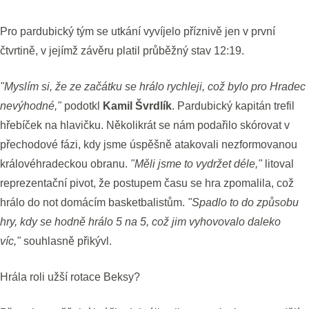
Pro pardubický tým se utkání vyvíjelo příznivě jen v první
čtvrtině, v jejímž závěru platil průběžný stav 12:19.
"Myslím si, že ze začátku se hrálo rychleji, což bylo pro Hradec
nevýhodné,"
podotkl
Kamil Švrdlík
. Pardubický kapitán trefil
hřebíček na hlavičku. Několikrát se nám podařilo skórovat v
přechodové fázi, kdy jsme úspěšně atakovali nezformovanou
královéhradeckou obranu.
"Měli jsme to vydržet déle,"
litoval
reprezentační pivot, že postupem času se hra zpomalila, což
hrálo do not domácím basketbalistům.
"Spadlo to do způsobu
hry, kdy se hodně hrálo 5 na 5, což jim vyhovovalo daleko
víc,"
souhlasně přikývl.
Hrála roli užší rotace Beksy?