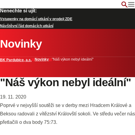
Nenechte si ujít:
Vstupenky na domácí utkání v prodeji ZDE
Návštěvní řád domácích utkání
Novinky
Novinky
"Náš výkon nebyl ideální"
BK Pardubice, a.s.
"Náš výkon nebyl ideální"
19. 11. 2020
Poprvé v nejvyšší soutěži se v derby mezi Hradcem Králové a
Beksou radovali z vítězství Královští sokoli. Ve středu večer nás
přetlačili o dva body 75:73.