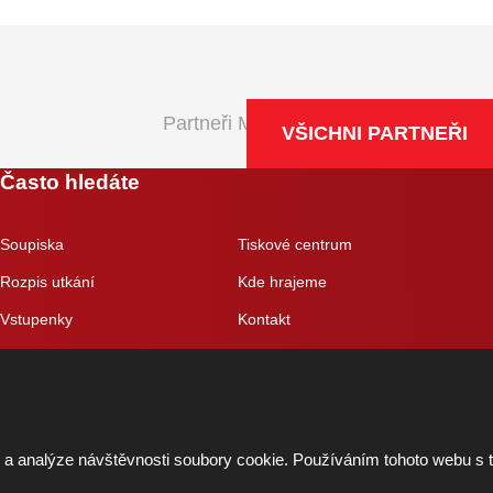
Partneři Maxa NBL
VŠICHNI PARTNEŘI
Často hledáte
Soupiska
Tiskové centrum
Rozpis utkání
Kde hrajeme
Vstupenky
Kontakt
Eshop
 a analýze návštěvnosti soubory cookie. Používáním tohoto webu s 