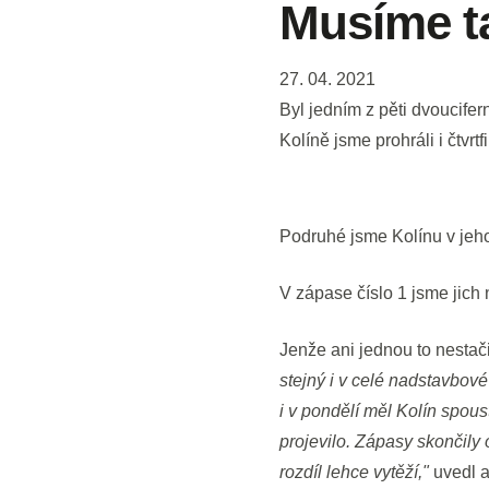
Musíme t
27. 04. 2021
Byl jedním z pěti dvoucife
Kolíně jsme prohráli i čtvrt
Podruhé jsme Kolínu v jeh
V zápase číslo 1 jsme jich n
Jenže ani jednou to nestači
stejný i v celé nadstavbové
i v pondělí měl Kolín spou
projevilo. Zápasy skončily
rozdíl lehce vytěží,"
uvedl a