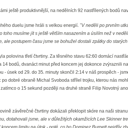
ámi ještě produktivnější, na nedělních 92 nastřílených bodů na
hého duelu jsme hráli s velkou energií.
"V neděli po prvním utká
o toho musíme jít s ještě větším nasazením a úsilím než v neděli
, ale postupem času jsme se bohužel dostali zpátky do starých k
yla polovina třetí čtvrtiny. Za těsného stavu 62:60 domácí nastřá
a 14 bodů, dvanáct minut před koncem jej dokonce zvýraznili 
dou - úsek od 29. do 35. minuty skončil 2:14 v náš prospěch - jsme
 po dobré obraně Michal Svoboda střílel trojku, kterou nás mohl
, zatímco o 15 sekund později na druhé straně Filip Novotný ano
vině závěrečné čtvrtiny dokázali překlopit skóre na naši stran
, dotahovali jsme, ale v důležitých okamžicích Lee Skinner trefi
 koncem limitu na útok - poté, co ho Dominez Burnett nejdřív zb