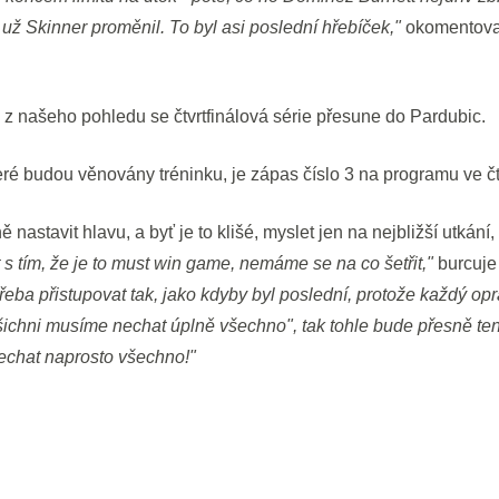
u už Skinner proměnil. To byl asi poslední hřebíček,"
okomentoval
2 z našeho pohledu se čtvrtfinálová série přesune do Pardubic.
ré budou věnovány tréninku, je zápas číslo 3 na programu ve čt
 nastavit hlavu, a byť je to klišé, myslet jen na nejbližší utkání, 
 s tím, že je to must win game, nemáme se na co šetřit,"
burcuje
eba přistupovat tak, jako kdyby byl poslední, protože každý opr
všichni musíme nechat úplně všechno", tak tohle bude přesně ten
chat naprosto všechno!"