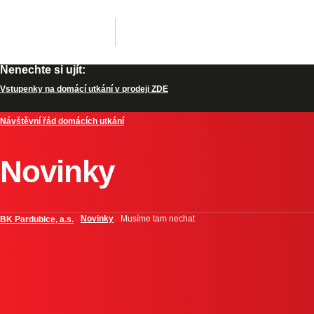
Nenechte si ujít:
Vstupenky na domácí utkání v prodeji ZDE
Návštěvní řád domácích utkání
Novinky
Novinky
Musíme tam nechat
BK Pardubice, a.s.