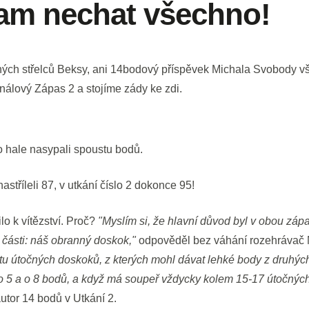
am nechat všechno!
rných střelců Beksy, ani 14bodový příspěvek Michala Svobody vš
finálový Zápas 2 a stojíme zády ke zdi.
o hale nasypali spoustu bodů.
astříleli 87, v utkání číslo 2 dokonce 95!
lo k vítězství. Proč?
"Myslím si, že hlavní důvod byl v obou zápa
 části: náš obranný doskok,"
odpověděl bez váhání rozehrávač
stu útočných doskoků, z kterých mohl dávat lehké body z druhýc
 o 5 a o 8 bodů, a když má soupeř vždycky kolem 15-17 útočných
utor 14 bodů v Utkání 2.