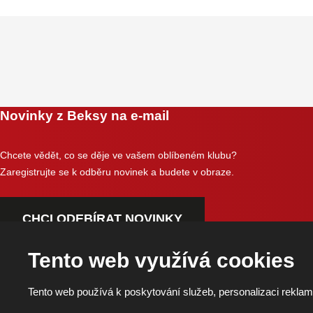
Novinky z Beksy na e-mail
Chcete vědět, co se děje ve vašem oblíbeném klubu?
Zaregistrujte se k odběru novinek a budete v obraze.
CHCI ODEBÍRAT NOVINKY
Tento web využívá cookies
Tento web používá k poskytování služeb, personalizaci reklam
Copyright © 2026, BK Pardubice, a.s. | Vytvořila eBRÁNA
Mapa stránek
|
Podmínky použití
|
Ochrana osobních údajů