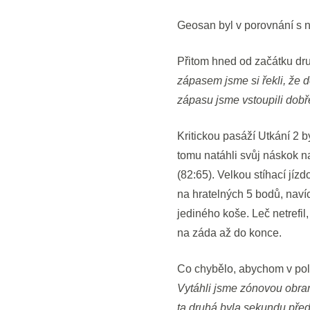
Geosan byl v porovnání s n
Přitom hned od začátku dru
zápasem jsme si řekli, že d
zápasu jsme vstoupili dobře
Kritickou pasáží Utkání 2 b
tomu natáhli svůj náskok n
(82:65). Velkou stíhací jíz
na hratelných 5 bodů, navíc
jediného koše. Leč netrefil
na záda až do konce.
Co chybělo, abychom v polo
Vytáhli jsme zónovou obranu
ta druhá byla sekundu před