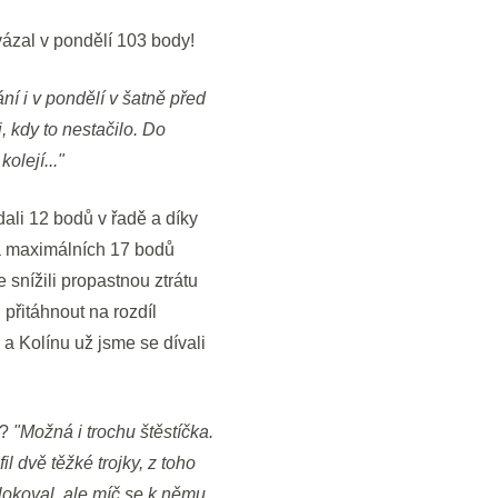
vázal v pondělí 103 body!
ní i v pondělí v šatně před
, kdy to nestačilo. Do
olejí..."
dali 12 bodů v řadě a díky
na maximálních 17 bodů
 snížili propastnou ztrátu
 přitáhnout na rozdíl
 a Kolínu už jsme se dívali
u?
"Možná i trochu štěstíčka.
l dvě těžké trojky, z toho
lokoval, ale míč se k němu