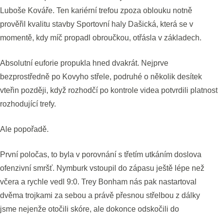
Luboše Kováře. Ten kariérní trefou zpoza oblouku notně
prověřil kvalitu stavby Sportovní haly Dašická, která se v
momentě, kdy míč propadl obroučkou, otřásla v základech.
Absolutní euforie propukla hned dvakrát. Nejprve
bezprostředně po Kovyho střele, podruhé o několik desítek
vteřin později, když rozhodčí po kontrole videa potvrdili platnost
rozhodující trefy.
Ale popořadě.
První poločas, to byla v porovnání s třetím utkáním doslova
ofenzivní smršť. Nymburk vstoupil do zápasu ještě lépe než
včera a rychle vedl 9:0. Trey Bonham nás pak nastartoval
dvěma trojkami za sebou a právě přesnou střelbou z dálky
jsme nejenže otočili skóre, ale dokonce odskočili do