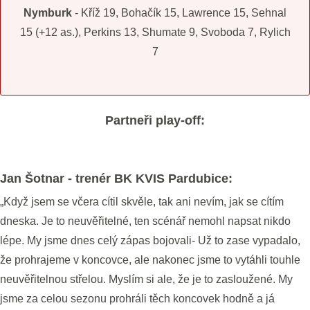
Nymburk
- Kříž 19, Bohačík 15, Lawrence 15, Sehnal
15 (+12 as.), Perkins 13, Shumate 9, Svoboda 7, Rylich
7
Partneři play-off:
Jan Šotnar - trenér BK KVIS Pardubice:
„Když jsem se včera cítil skvěle, tak ani nevím, jak se cítím
dneska. Je to neuvěřitelné, ten scénář nemohl napsat nikdo
lépe. My jsme dnes celý zápas bojovali- Už to zase vypadalo,
že prohrajeme v koncovce, ale nakonec jsme to vytáhli touhle
neuvěřitelnou střelou. Myslím si ale, že je to zasloužené. My
jsme za celou sezonu prohráli těch koncovek hodně a já