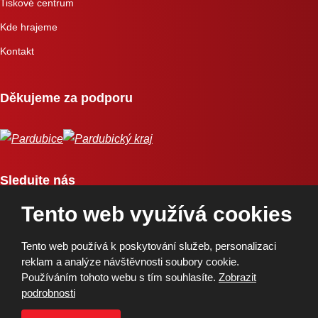
Tiskové centrum
Kde hrajeme
Kontakt
Děkujeme za podporu
Sledujte nás
Tento web využívá cookies
Tento web používá k poskytování služeb, personalizaci
reklam a analýze návštěvnosti soubory cookie.
Používáním tohoto webu s tím souhlasíte.
Zobrazit
Copyright © 2026, BK Pardubice, a.s. | Vytvořila eBRÁNA
podrobnosti
Mapa stránek
|
Podmínky použití
|
Ochrana osobních údajů