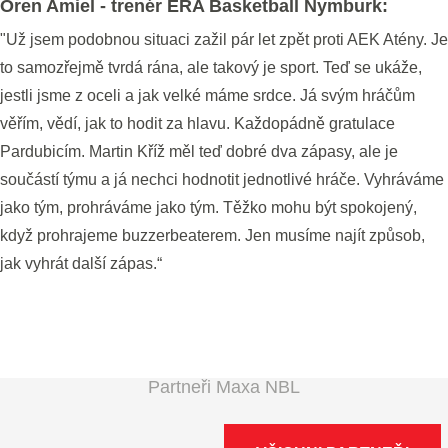
Oren Amiel - trenér ERA Basketball Nymburk:
"Už jsem podobnou situaci zažil pár let zpět proti AEK Atény. Je
to samozřejmě tvrdá rána, ale takový je sport. Teď se ukáže,
jestli jsme z oceli a jak velké máme srdce. Já svým hráčům
věřím, vědí, jak to hodit za hlavu. Každopádně gratulace
Pardubicím. Martin Kříž měl teď dobré dva zápasy, ale je
součástí týmu a já nechci hodnotit jednotlivé hráče. Vyhráváme
jako tým, prohráváme jako tým. Těžko mohu být spokojený,
když prohrajeme buzzerbeaterem. Jen musíme najít způsob,
jak vyhrát další zápas.“
Partneři Maxa NBL