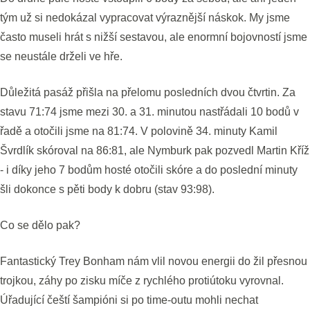
tým už si nedokázal vypracovat výraznější náskok. My jsme
často museli hrát s nižší sestavou, ale enormní bojovností jsme
se neustále drželi ve hře.
Důležitá pasáž přišla na přelomu posledních dvou čtvrtin. Za
stavu 71:74 jsme mezi 30. a 31. minutou nastřádali 10 bodů v
řadě a otočili jsme na 81:74. V polovině 34. minuty Kamil
Švrdlík skóroval na 86:81, ale Nymburk pak pozvedl Martin Kříž
- i díky jeho 7 bodům hosté otočili skóre a do poslední minuty
šli dokonce s pěti body k dobru (stav 93:98).
Co se dělo pak?
Fantastický Trey Bonham nám vlil novou energii do žil přesnou
trojkou, záhy po zisku míče z rychlého protiútoku vyrovnal.
Úřadující čeští šampióni si po time-outu mohli nechat