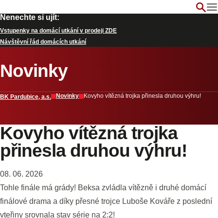
Nenechte si ujít:
Vstupenky na domácí utkání v prodeji ZDE
Návštěvní řád domácích utkání
Novinky
Novinky
Kovyho vítězná trojka přinesla druhou výhru!
BK Pardubice, a.s.
Kovyho vítězná trojka
přinesla druhou výhru!
08. 06. 2026
Tohle finále má grády! Beksa zvládla vítězně i druhé domácí
finálové drama a díky přesné trojce Luboše Kováře z poslední
vteřiny srovnala stav série na 2:2!