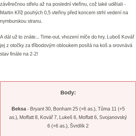
závěrečnou střelu až na poslední vteřinu, což také udělali -
Martin Kříž pouhých 0,5 vteřiny před koncem strhl vedení na
nymburskou stranu.
A dál už to znáte... Time-out, vhození míče do hry, Luboš Kovář
jej z otočky za tříbodovým obloukem posílá na koš a srovnává
stav finále na 2-2!
Body:
Beksa
- Bryant 30, Bonham 25 (+6 as.), Tůma 11 (+5
as.), Moffatt 8, Kovář 7, Lukeš 6, Moffatt 6, Svojanovský
6 (+6 as.), Švrdlík 2