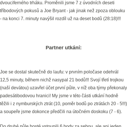
dvouciferného trháku. Proměnili jsme 7 z úvodních deseti
tříbodových pokusů a Joe Bryant - jak jinak než zpoza oblouku
- na konci 7. minuty navýšil rozdíl už na deset bodů (28:18)!!!
Partner utkání:
Joe se dostal skutečně do laufu: v prvním poločase odehrál
12,5 minuty, během nichž nasypal 21 bodů!!! Svojí třetí trojkou
(naší devátou) uzavřel účet první půle, v níž oba týmy překonaly
padesátibodovou hranici! My jsme v této části utkání hodně
těžili i z nymburských ztrát (10, poměr bodů po ztrátách 20 - 5!!!)
a soupeře jsme dokonce předčili na útočném doskoku (7 - 6).
Do druhé půle hosté vstoupili 6 body za sebou, ale ani jeden