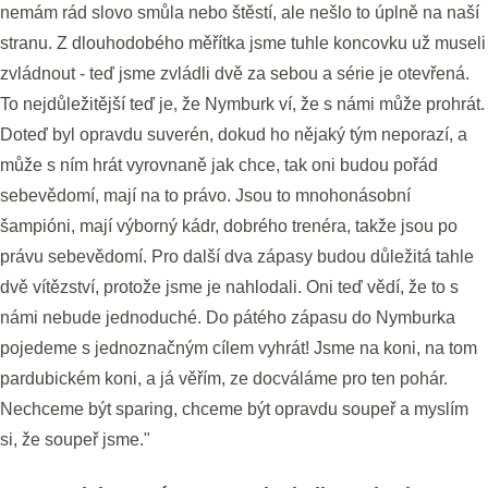
nemám rád slovo smůla nebo štěstí, ale nešlo to úplně na naší
stranu. Z dlouhodobého měřítka jsme tuhle koncovku už museli
zvládnout - teď jsme zvládli dvě za sebou a série je otevřená.
To nejdůležitější teď je, že Nymburk ví, že s námi může prohrát.
Doteď byl opravdu suverén, dokud ho nějaký tým neporazí, a
může s ním hrát vyrovnaně jak chce, tak oni budou pořád
sebevědomí, mají na to právo. Jsou to mnohonásobní
šampióni, mají výborný kádr, dobrého trenéra, takže jsou po
právu sebevědomí. Pro další dva zápasy budou důležitá tahle
dvě vítězství, protože jsme je nahlodali. Oni teď vědí, že to s
námi nebude jednoduché. Do pátého zápasu do Nymburka
pojedeme s jednoznačným cílem vyhrát! Jsme na koni, na tom
pardubickém koni, a já věřím, ze docváláme pro ten pohár.
Nechceme být sparing, chceme být opravdu soupeř a myslím
si, že soupeř jsme."