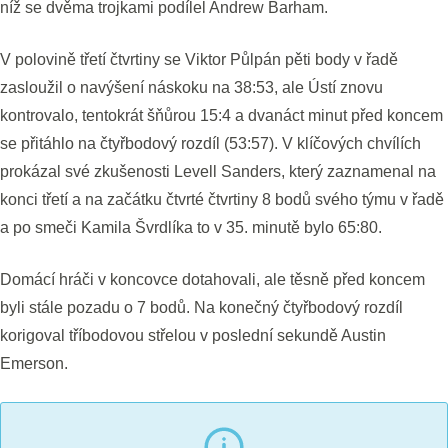
níž se dvěma trojkami podílel Andrew Barham.
V polovině třetí čtvrtiny se Viktor Půlpán pěti body v řadě
zasloužil o navýšení náskoku na 38:53, ale Ústí znovu
kontrovalo, tentokrát šňůrou 15:4 a dvanáct minut před koncem
se přitáhlo na čtyřbodový rozdíl (53:57). V klíčových chvílích
prokázal své zkušenosti Levell Sanders, který zaznamenal na
konci třetí a na začátku čtvrté čtvrtiny 8 bodů svého týmu v řadě
a po smeči Kamila Švrdlíka to v 35. minutě bylo 65:80.
Domácí hráči v koncovce dotahovali, ale těsně před koncem
byli stále pozadu o 7 bodů. Na konečný čtyřbodový rozdíl
korigoval tříbodovou střelou v poslední sekundě Austin
Emerson.