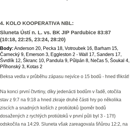
4. KOLO KOOPERATIVA NBL:
Sluneta Ústí n. L. vs. BK JIP Pardubice 83:87
(10:18, 22:25, 23:24, 28:20)
Body:
Anderson 20, Pecka 18, Votroubek 16, Barham 15,
Čarnecký 9, Emerson 3, Eggleston 2 - Wall 17, Sanders 17,
Švrdlík 12, Škranc 10, Pandula 9, Půlpán 8, Nečas 5, Šoukal 4,
Příhonský 3, Kotas 2
Beksa vedla v průběhu zápasu nejvíce o 15 bodů - hned třikrát!
Na konci první čtvrtiny, díky jedenácti bodům v řadě, otočila
stav z 9:7 na 9:18 a hned zkraje druhé části hry po několika
ziscích a snadných koších z protiútoků (poměr bodů
dosažených z rychlých protiútoků v první půli byl 3 - 17!!)
odskočila na 14:29. Sluneta však zareagovala šňůrou 12:2, na