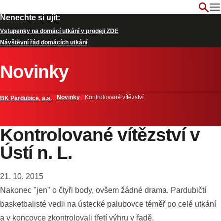
Nenechte si ujít:
Vstupenky na domácí utkání v prodeji ZDE
Návštěvní řád domácích utkání
Novinky
Novinky
Kontrolované vítězství
BK Pardubice, a.s.
Kontrolované vítězství v
Ústí n. L.
21. 10. 2015
Nakonec "jen" o čtyři body, ovšem žádné drama. Pardubičtí
basketbalisté vedli na ústecké palubovce téměř po celé utkání
a v koncovce zkontrolovali třetí výhru v řadě.