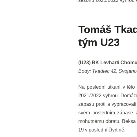
sezónu 2021/2022 výhrou 
Tomáš Tkadl
tým U23
(U23) BK Levharti Chom
Body: Tkadlec 42, Svojanov
Na poslední utkání v tét
2021/2022 výhrou. Domácí l
zápasu proti a vypracoval
svém posledním zápase za
mohutnému obratu. Beksa po
19 v poslední čtvrtině.