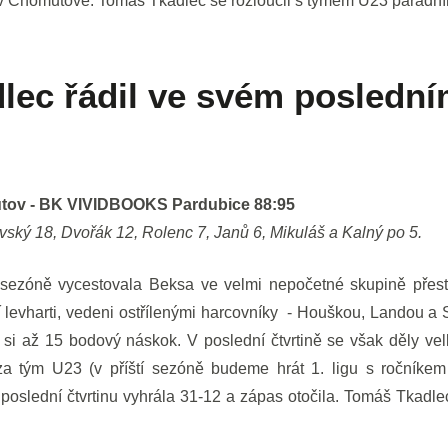
v Chomutově. Tomáš Tkadlec se rozloučil s týmem U23 parádn
ec řádil ve svém poslední
utov - BK VIVIDBOOKS Pardubice 88:95
ský 18, Dvořák 12, Rolenc 7, Janů 6, Mikuláš a Kalný po 5.
o sezóně vycestovala Beksa ve velmi nepočetné skupině přest
evharti, vedeni ostřílenými harcovníky - Houškou, Landou a St
i si až 15 bodový náskok. V poslední čtvrtině se však děly ve
 tým U23 (v příští sezóně budeme hrát 1. ligu s ročníkem
slední čtvrtinu vyhrála 31-12 a zápas otočila. Tomáš Tkadlec