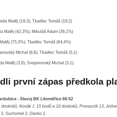
rda Matěj (19,3), Tkadlec Tomáš (19,2)
da Matěj (42,3%), Mikuláš Adam (36,1%)
Matěj (75,3%), Tkadlec Tomáš (64,4%)
novský Michal (6,6), Tkadlec Tomáš (5,1)
a Matěj (3,9), Svojanovský Michal (3,1).
ádli první zápas předkola pl
dubice - Slavoj BK Litoměřice 66:52
 doskoků, Novák J. 15 bodů a 10 doskoků, Provazník 13, Jelíne
n 3, Suchomel 2, Danko 1.