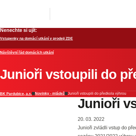
Nenechte si ujít:
Vstupenky na domácí utkání v prodeji ZDE
Návštěvní řád domácích utkání
Junioři vstoupili do p
Novinky - mládež
Junioři vstoupili do předkola výhrou
BK Pardubice, a.s.
Junioři v
20. 03. 2022
Junioři zvládli vstup do pře