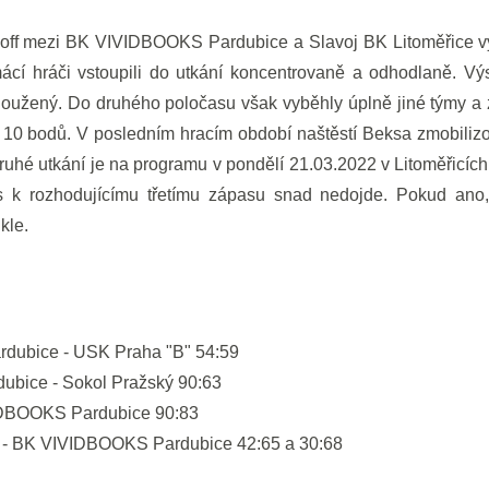
y off mezi BK VIVIDBOOKS Pardubice a Slavoj BK Litoměřice v
mácí hráči vstoupili do utkání koncentrovaně a odhodlaně. Výs
asloužený. Do druhého poločasu však vyběhly úplně jiné týmy a
ch 10 bodů. V posledním hracím období naštěstí Beksa zmobilizo
ruhé utkání je na programu v pondělí 21.03.2022 v Litoměřicích.
s k rozhodujícímu třetímu zápasu snad nedojde. Pokud ano
kle.
dubice - USK Praha "B" 54:59
bice - Sokol Pražský 90:63
DBOOKS Pardubice 90:83
 - BK VIVIDBOOKS Pardubice 42:65 a 30:68