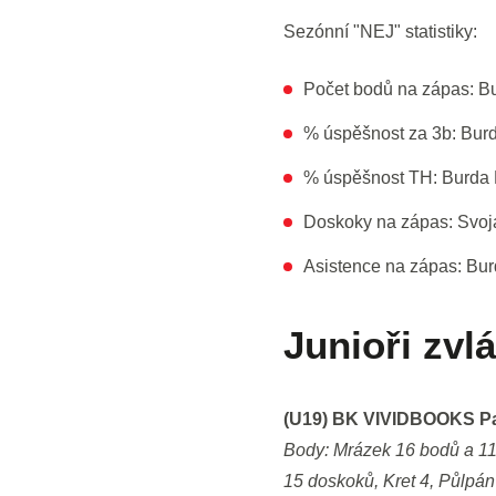
Sezónní "NEJ" statistiky:
Počet bodů na zápas: Bu
% úspěšnost za 3b: Bur
% úspěšnost TH: Burda 
Doskoky na zápas: Svoja
Asistence na zápas: Burd
Junioři zvl
(U19) BK VIVIDBOOKS Par
Body: Mrázek 16 bodů a 11
15 doskoků, Kret 4, Půlpá