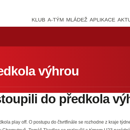
KLUB
A-TÝM
MLÁDEŽ
APLIKACE
AKT
ředkola výhrou
stoupili do předkola vý
dkola play off. O postupu do čtvrtfinále se rozhodne z kraje týdn