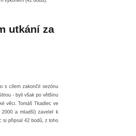
ím výkonem (42 bodů).
m utkání za
o s cílem zakončit sezónu
riou - byli však po většinu
lké věci. Tomáš Tkadlec ve
 2000 a mladší) zavelel k
 si připsal 42 bodů, z toho