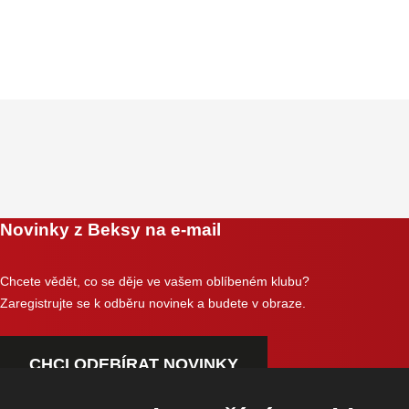
Novinky z Beksy na e-mail
Chcete vědět, co se děje ve vašem oblíbeném klubu?
Zaregistrujte se k odběru novinek a budete v obraze.
CHCI ODEBÍRAT NOVINKY