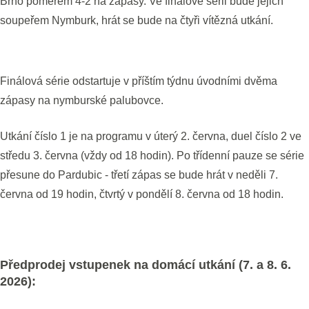
Brno poměrem 4-2 na zápasy. Ve finálové sérii bude jejich
soupeřem Nymburk, hrát se bude na čtyři vítězná utkání.
Finálová série odstartuje v příštím týdnu úvodními dvěma
zápasy na nymburské palubovce.
Utkání číslo 1 je na programu v úterý 2. června, duel číslo 2 ve
středu 3. června (vždy od 18 hodin). Po třídenní pauze se série
přesune do Pardubic - třetí zápas se bude hrát v neděli 7.
června od 19 hodin, čtvrtý v pondělí 8. června od 18 hodin.
Předprodej vstupenek na domácí utkání (7. a 8. 6.
2026):