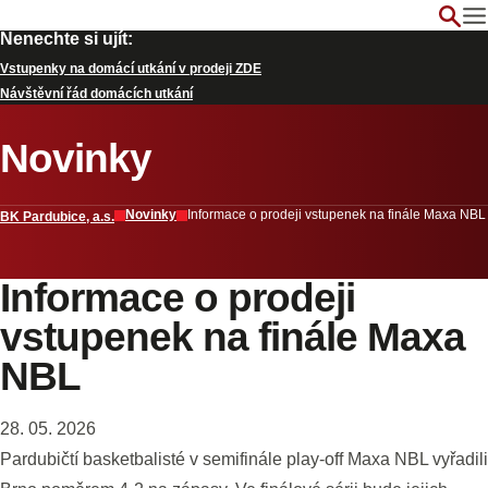
Nenechte si ujít:
Vstupenky na domácí utkání v prodeji ZDE
Návštěvní řád domácích utkání
Novinky
Novinky
Informace o prodeji vstupenek na finále Maxa NBL
BK Pardubice, a.s.
Informace o prodeji
vstupenek na finále Maxa
NBL
28. 05. 2026
Pardubičtí basketbalisté v semifinále play-off Maxa NBL vyřadili