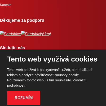
Kontakt
Děkujeme za podporu
Sledujte nás
Tento web využívá cookies
Tento web používá k poskytování služeb, personalizaci
reklam a analýze návštěvnosti soubory cookie.
Používáním tohoto webu s tím souhlasíte.
Zobrazit
Copyright © 2026, BK Pardubice, a.s. | Vytvořila eBRÁNA
podrobnosti
Mapa stránek
|
Podmínky použití
|
Ochrana osobních údajů
ROZUMÍM