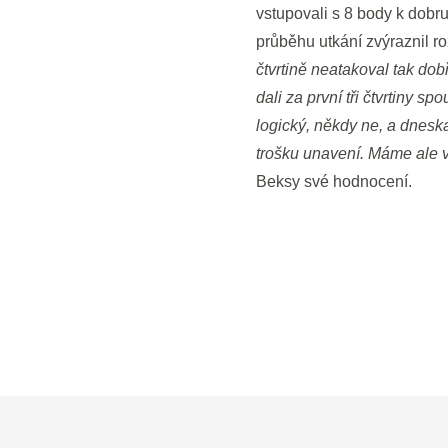
vstupovali s 8 body k dobr
průběhu utkání zvýraznil ro
čtvrtině neatakoval tak dob
dali za první tři čtvrtiny sp
logický, někdy ne, a dnesk
trošku unavení. Máme ale vý
Beksy své hodnocení.