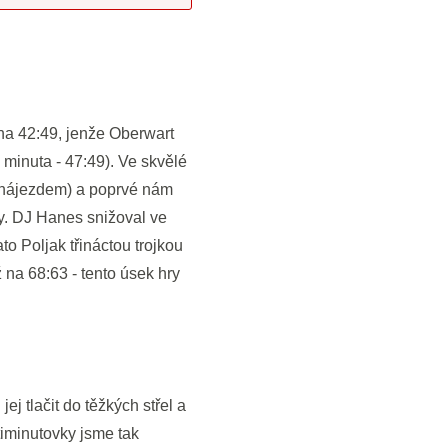
na 42:49, jenže Oberwart
 minuta - 47:49). Ve skvělé
a nájezdem) a poprvé nám
ky. DJ Hanes snižoval ve
o Poljak třináctou trojkou
 na 68:63 - tento úsek hry
ej tlačit do těžkých střel a
timinutovky jsme tak