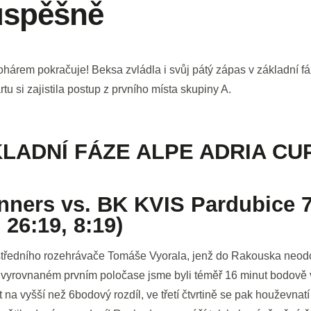
úspěšně
hárem pokračuje! Beksa zvládla i svůj pátý zápas v základní fá
u si zajistila postup z prvního místa skupiny A.
KLADNÍ FÁZE ALPE ADRIA CU
ners vs. BK KVIS Pardubice 7
 26:19, 8:19)
ústředního rozehrávače Tomáše Vyorala, jenž do Rakouska neodc
vyrovnaném prvním poločase jsme byli téměř 16 minut bodově v
na vyšší než 6bodový rozdíl, ve třetí čtvrtině se pak houževnat