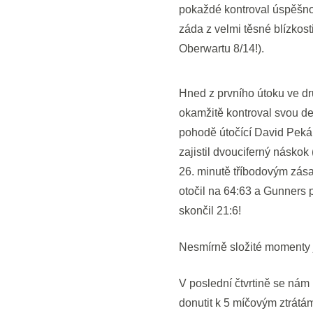
pokaždé kontroval úspěšnou
záda z velmi těsné blízkosti
Oberwartu 8/14!).
Hned z prvního útoku ve d
okamžitě kontroval svou de
pohodě útočící David Peká
zajistil dvouciferný náskok
26. minutě tříbodovým zásah
otočil na 64:63 a Gunners p
skončil 21:6!
Nesmírně složité momenty j
V poslední čtvrtině se nám p
donutit k 5 míčovým ztrátá