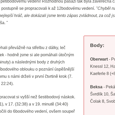
 pětibodovému vedení! Rozhodnou pasáží tak byla závěrečná čás
 a postupně se propracovali k až 12bodovému vedení.
"Chyběl n
jlepší hráč, ale dokázali jsme tento zápas zvládnout, za což 
ša. "
Body:
ali převážně na střelbu z dálky, leč
ek - hodně jsme si ale pomáhali útočným
Oberwart
- P
inuty) a následnými body z druhých
Knessl 12, Ha
tříbodového oblouku o poznání úspěšnější
Kaeferle 8 (+
tomu s námi drželi v první čtvrtině krok (7.
 22:24).
Beksa
- Peká
Švrdlík 10, Ša
racovat si vyšší než šestibodový náskok.
Čolak 8, Svo
1), v 17. (32:38) a v 19. minutě (34:40)
čili do 6bodového vedení, ovšem soupeř