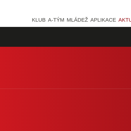
KLUB
A-TÝM
MLÁDEŽ
APLIKACE
AKT