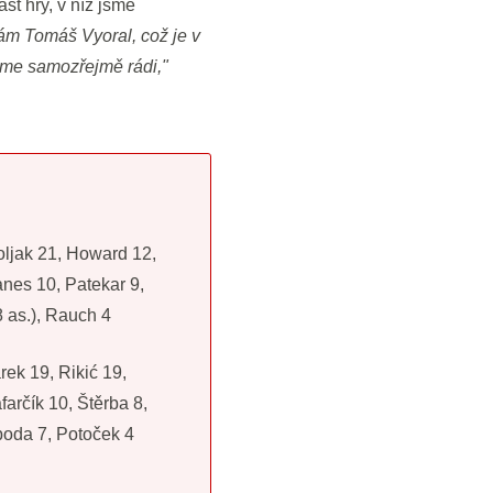
t hry, v níž jsme
ám Tomáš Vyoral, což je v
jsme samozřejmě rádi,"
oljak 21, Howard 12,
nes 10, Patekar 9,
8 as.), Rauch 4
rek 19, Rikić 19,
farčík 10, Štěrba 8,
boda 7, Potoček 4