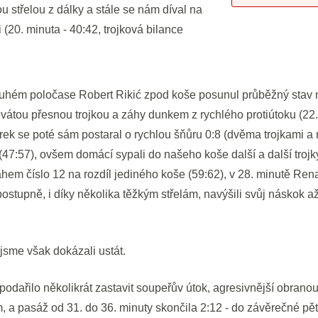
 střelou z dálky a stále se nám díval na
 (20. minuta - 40:42, trojková bilance
ruhém poločase Robert Rikić zpod koše posunul průběžný stav 
vátou přesnou trojkou a záhy dunkem z rychlého protiútoku (22.
rek se poté sám postaral o rychlou šňůru 0:8 (dvěma trojkami 
 (47:57), ovšem domácí sypali do našeho koše další a další troj
em číslo 12 na rozdíl jediného koše (59:62), v 28. minutě Renat
ostupně, i díky několika těžkým střelám, navýšili svůj náskok až
sme však dokázali ustát.
odařilo několikrát zastavit soupeřův útok, agresivnější obranou j
m, a pasáž od 31. do 36. minuty skončila 2:12 - do závěrečné pě