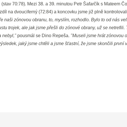
u (stav 70:78). Mezi 38. a 39. minutou Petr Šafarčík s Mateem 
zdíl na dvouciferný (72:84) a koncovku jsme již plně kontroloval
ře naši zónovou obranu, to, myslím, rozhodlo. Bylo to od nás vel
oustu trojek, ale jak jsme přešli do zónové obrany, už se netrefili.
a nebyl,"
pousmál se Dino Repeša.
"Museli jsme hrát zónovou o
sledek, jaký jsme chtěli a jsme šťastní, že jsme skončili první 