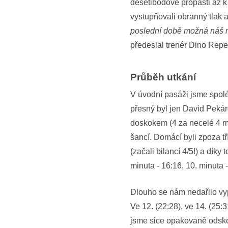
desetibodové propasti až k
vystupňovali obranný tlak
poslední době možná náš ne
předeslal trenér Dino Repe
Průběh utkání
V úvodní pasáži jsme spoléh
přesný byl jen David Pekár
doskokem (4 za necelé 4 m
šancí. Domácí byli zpoza 
(začali bilancí 4/5!) a díky 
minuta - 16:16, 10. minuta -
Dlouho se nám nedařilo vyp
Ve 12. (22:28), ve 14. (25:3
jsme sice opakovaně odsko