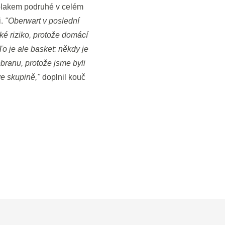
Čolakem podruhé v celém
i.
"Oberwart v poslední
ké riziko, protože domácí
 To je ale basket: někdy je
branu, protože jsme byli
ve skupině,"
doplnil kouč