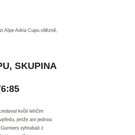
zi Alpe Adria Cupu vítězně,
PU, SKUPINA
6:85
estoval kvůli lehčím
předu, jenže ani jednou
í Gunners vyhrabali z