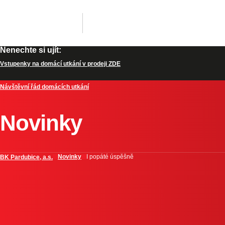
Nenechte si ujít:
Vstupenky na domácí utkání v prodeji ZDE
Návštěvní řád domácích utkání
Novinky
Novinky
I popáté úspěšně
BK Pardubice, a.s.