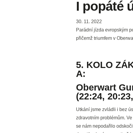
I popáté 
30. 11. 2022
Parádní jízda evropským po
přičemž triumfem v Oberwart
5. KOLO ZÁ
A:
Oberwart Gun
(22:24, 20:23,
Utkání jsme zvládli i bez 
zdravotním problémům. Ve 
se nám nepodařilo odskočit 