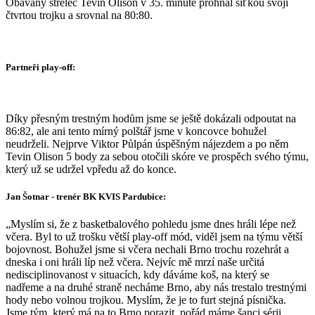
Obávaný střelec Tevin Olison v 35. minutě prohnal síťkou svojí
čtvrtou trojku a srovnal na 80:80.
Partneři play-off:
Díky přesným trestným hodům jsme se ještě dokázali odpoutat na
86:82, ale ani tento mírný polštář jsme v koncovce bohužel
neudrželi. Nejprve Viktor Půlpán úspěšným nájezdem a po něm
Tevin Olison 5 body za sebou otočili skóre ve prospěch svého týmu,
který už se udržel vpředu až do konce.
Jan Šotnar - trenér BK KVIS Pardubice:
„Myslím si, že z basketbalového pohledu jsme dnes hráli lépe než
včera. Byl to už trošku větší play-off mód, viděl jsem na týmu větší
bojovnost. Bohužel jsme si včera nechali Brno trochu rozehrát a
dneska i oni hráli líp než včera. Nejvíc mě mrzí naše určitá
nedisciplinovanost v situacích, kdy dáváme koš, na který se
nadřeme a na druhé straně necháme Brno, aby nás trestalo trestnými
hody nebo volnou trojkou. Myslím, že je to furt stejná písnička.
Jsme tým, který má na to Brno porazit, pořád máme šanci sérii