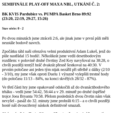
SEMIFINÁLE PLAY-OFF MAXA NBL, UTKÁNÍ Č. 2:
BK KVIS Pardubice vs. PUMPA Basket Brno 89:92
(23:20, 22:19, 29:27, 15:26)
Stav série: 0 - 2
Po dvou minutách jsme ztráceli 2:6, ale jinak jsme v první půli měli
neustále bodově navrch.
Zpočátku táhl naši ofenzívu velmi produktivní Adam Lukeš, jenž do
půle nastřádal 15 bodů!. Několikrát jsme vedli desetibodovým
rozdílem: v polovině druhé čtvrtiny Zed Key navyšoval na 38:28, o
chvíli později tentýž hráč dvakrát přesně šestkoval na 40:30. V
prvním poločase ani jeden tým nijak nezářil při střelbě z dálky (2/10
- 3/10), my jsme však oproti Duelu 1 výrazně vylepšili trestné hody
(do poločasu 11/13 - 84%, na konci skvělých 28/32 - 87%).
Ve třetí části hry jsme opakovaně odskočili až do dvanáctibodového
trháku - vedli jsme 54:42, 56:44 a v 29. minutě po druhé úspěšné
trojce Joea Bryanta 70:58. Přelom posledních dvou čtvrtin nám však
nevyšel - pasáž do 32. minuty jsme prohráli 6:15 - a o chvíli později
hosté náš dvouciferný náskok definitivně smazali.