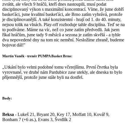
zvrátit, ale všech 9 hráčů, kteří dnes nastoupili, musí podat
disciplinovaný výkon s maximální koncentrací. Víme, že jsme dobří
baskeťáci, jsme kvalitní baskeťáci, ale Brno zatím vyhrává, protože
je disciplinovanější. A také konzistentní - hrají od 1. do 40. minuty,
nejsou tolik na vlnách. Play-off rozhoduje tahle disciplína. Teď se na
to podíváme. Máme na víc, než co jsme zatím předvedli. Jak jsem
říkal hráčům, jsme tady 9 měsíců a sezona je zatím skvělá - a tyhle
dva nepovedené dny na tom nic nemění. Nesložíme zbraně, budeme
bojovat dál!"
Martin Vaněk - trenér PUMPA Basket Brno:
„Utkání bylo velmi podobné tomu včerejšímu. První čtvrtka byla
vyrovnané, ve druhé nám Pardubice zase utekly, ale dneska to bylo
příjemnější, protože jsme stále byli na dostřel.
Body:
Beksa
- Lukeš 21, Bryant 20, Key 17, Moffatt 10, Kovář 9,
Bonham 7 (+6 as.), Evans 3, Švrdlík 2