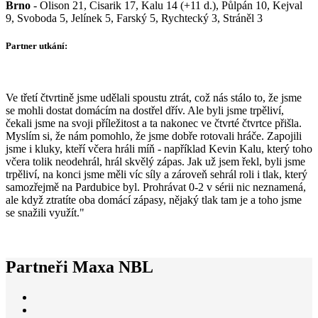
Brno
- Olison 21, Cisarik 17, Kalu 14 (+11 d.), Půlpán 10, Kejval
9, Svoboda 5, Jelínek 5, Farský 5, Rychtecký 3, Stráněl 3
Partner utkání:
Ve třetí čtvrtině jsme udělali spoustu ztrát, což nás stálo to, že jsme
se mohli dostat domácím na dostřel dřív. Ale byli jsme trpěliví,
čekali jsme na svoji příležitost a ta nakonec ve čtvrté čtvrtce přišla.
Myslím si, že nám pomohlo, že jsme dobře rotovali hráče. Zapojili
jsme i kluky, kteří včera hráli míň - například Kevin Kalu, který toho
včera tolik neodehrál, hrál skvělý zápas. Jak už jsem řekl, byli jsme
trpěliví, na konci jsme měli víc síly a zároveň sehrál roli i tlak, který
samozřejmě na Pardubice byl. Prohrávat 0-2 v sérii nic neznamená,
ale když ztratíte oba domácí zápasy, nějaký tlak tam je a toho jsme
se snažili využít."
Partneři Maxa NBL