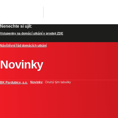
Nenechte si ujít:
Vstupenky na domácí utkání v prodeji ZDE
Návštěvní řád domácích utkání
Novinky
Novinky
Druhý tým tabulky
BK Pardubice, a.s.