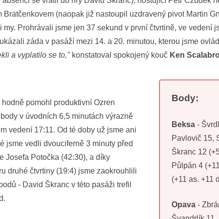
bsenci se vrátil do hry David Škranc), hostující Petr Czudek ne
 Bratčenkovem (naopak již nastoupil uzdravený pivot Martin G
y. Prohrávali jsme jen 37 sekund v první čtvrtině, ve vedení js
ukázali záda v pasáží mezi 14. a 20. minutou, kterou jsme ovlá
li a vyplatilo se to,"
konstatoval spokojený kouč
Ken Scalabro
Body:
 hodně pomohl produktivní Ozren
i body v úvodních 6,5 minutách výrazně
Beksa
- Švrdl
m vedení 17:11. Od té doby už jsme ani
Pavlovič 15, 
é jsme vedli dvouciferně 3 minuty před
Škranc 12 (+5
e Josefa Potočka (42:30), a díky
Půlpán 4 (+11
druhé čtvrtiny (19:4) jsme zaokrouhlili
(+11 as. +11 d
dů - David Škranc v této pasáži trefil
d.
Opava
- Zbrá
Švandrlík 11, 