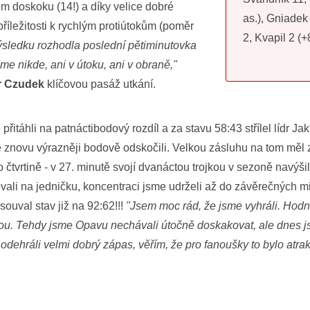
 doskoku (14!) a díky velice dobré
as.), Gniadek
říležitosti k rychlým protiútokům (poměr
2, Kvapil 2 (+
ýsledku rozhodla poslední pětiminutovka
me nikde, ani v útoku, ani v obraně,"
r Czudek
klíčovou pasáž utkání.
é přitáhli na patnáctibodový rozdíl a za stavu 58:43 střílel lídr J
 znovu výrazněji bodově odskočili. Velkou zásluhu na tom měl
to čtvrtině - v 27. minutě svojí dvanáctou trojkou v sezoně navýš
vali na jedničku, koncentraci jsme udrželi až do závěrečných mi
uval stav již na 92:62!!!
"Jsem moc rád, že jsme vyhráli. Hodn
u. Tehdy jsme Opavu nechávali útočně doskakovat, ale dnes j
dehráli velmi dobrý zápas, věřím, že pro fanoušky to bylo atrakt