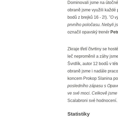
Dominovali jsme na útočném
obraně jsme využili každé p
bodů z brejků 16 - 2!).
"O v
prvního poločasu. Nebyli js
označil opavský trenér
Pet
Zkraje třetí čtvrtiny se host
leč neproměnil a záhy jsme
Švrdlík, autor 12 bodů v té
obraně jsme i nadále praco
koncem Prokop Slanina poso
posledního zápasu s Opavo
ve své moci. Celkově jsme o
Scalabroni své hodnocení.
Statistiky