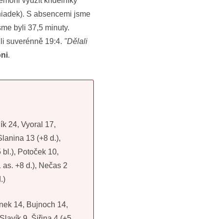
mohl využít křídelníky
niadek). S absencemi jsme
me byli 37,5 minuty.
dli suverénně 19:4.
"Dělali
ni
.
ík 24, Vyoral 17,
Slanina 13 (+8 d.),
 bl.), Potoček 10,
 as. +8 d.), Nečas 2
.)
nek 14, Bujnoch 14,
Slavík 9, Šiřina 4 (+5