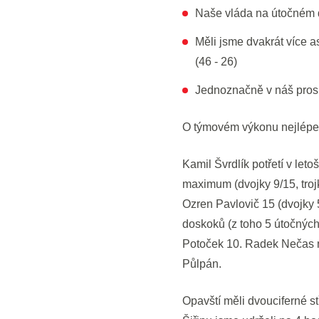
Naše vláda na útočném do
Měli jsme dvakrát více a
(46 - 26)
Jednoznačně v náš prosp
O týmovém výkonu nejlépe sv
Kamil Švrdlík potřetí v let
maximum (dvojky 9/15, troj
Ozren Pavlovič 15 (dvojky 5
doskoků (z toho 5 útočných,
Potoček 10. Radek Nečas nas
Půlpán.
Opavští měli dvouciferné st