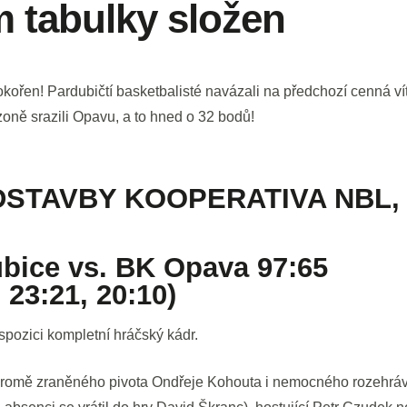
 tabulky složen
okořen! Pardubičtí basketbalisté navázali na předchozí cenná 
zoně srazili Opavu, a to hned o 32 bodů!
DSTAVBY KOOPERATIVA NBL,
bice vs. BK Opava 97:65
, 23:21, 20:10)
spozici kompletní hráčský kádr.
 kromě zraněného pivota Ondřeje Kohouta i nemocného rozehr