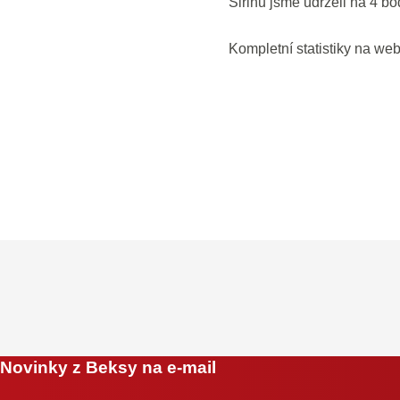
Šiřinu jsme udrželi na 4 bod
Kompletní statistiky na we
Novinky z Beksy na e-mail