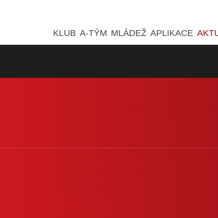
KLUB
A-TÝM
MLÁDEŽ
APLIKACE
AKT