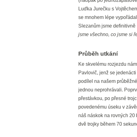
(naopak po jednozápasové a
Luďka Jurečku s Vojtěchem
se mnohem lépe vypořádali m
Slezanům jsme definitivně 
jsme všechno, co jsme si řek
Průběh utkání
Ke skvelému rozjezdu nám
Pavlovič, jenž se jedenáct
podílel na našem průběžné
jednou neprohrávali. Poprv
přestávkou, po přesné trojc
povedenému úseku v závěru 
náš náskok na rovných 20 bo
dvě trojky během 70 sekun