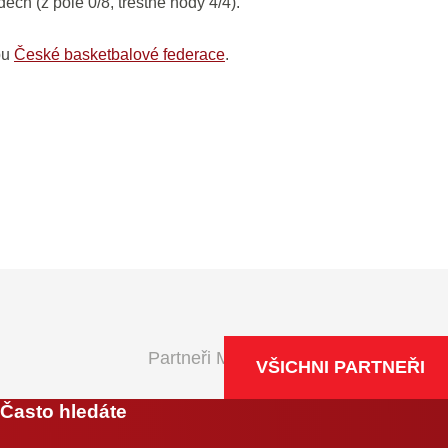
ech (z pole 0/8, trestné hody 4/4).
bu
České basketbalové federace
.
Partneři Maxa NBL
VŠICHNI PARTNEŘI
Často hledáte