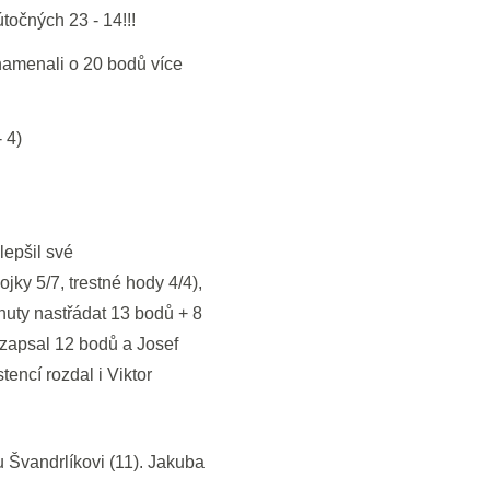
točných 23 - 14!!!
znamenali o 20 bodů více
 4)
lepšil své
jky 5/7, trestné hody 4/4),
inuty nastřádat 13 bodů + 8
m zapsal 12 bodů a Josef
encí rozdal i Viktor
u Švandrlíkovi (11). Jakuba