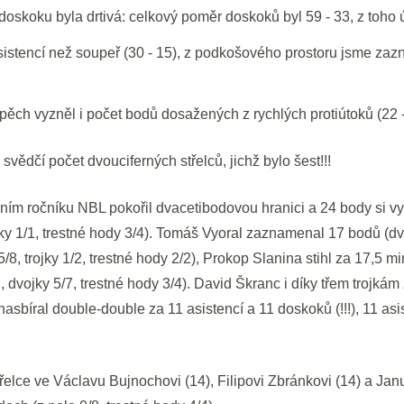
skoku byla drtivá: celkový poměr doskoků byl 59 - 33, z toho ú
sistencí než soupeř (30 - 15), z podkošového prostoru jsme za
ěch vyzněl i počet bodů dosažených z rychlých protiútoků (22 -
ědčí počet dvouciferných střelců, jichž bylo šest!!!
ošním ročníku NBL pokořil dvacetibodovou hranici a 24 body si vy
ky 1/1, trestné hody 3/4). Tomáš Vyoral zaznamenal 17 bodů (dvo
/8, trojky 1/2, trestné hody 2/2), Prokop Slanina stihl za 17,5 m
 dvojky 5/7, trestné hody 3/4). David Škranc i díky třem trojká
bíral double-double za 11 asistencí a 11 doskoků (!!!), 11 asist
řelce ve Václavu Bujnochovi (14), Filipovi Zbránkovi (14) a Jan