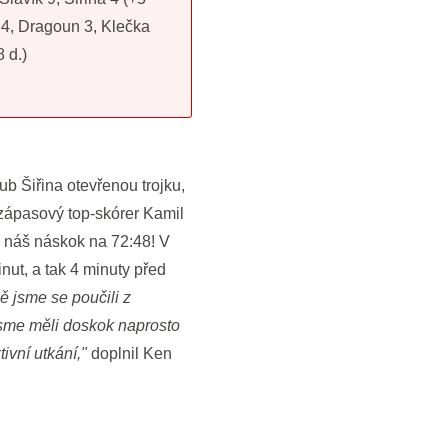
 4, Dragoun 3, Klečka
8 d.)
akub Šiřina otevřenou trojku,
 zápasový top-skórer Kamil
il náš náskok na 72:48! V
nut, a tak 4 minuty před
ě jsme se poučili z
sme měli doskok naprosto
ivní utkání,"
doplnil Ken