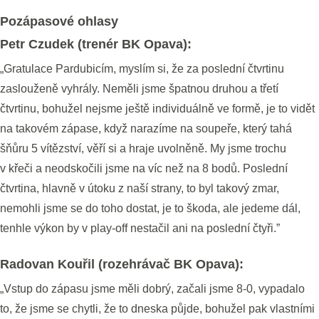
Pozápasové ohlasy
Petr Czudek (trenér BK Opava):
„Gratulace Pardubicím, myslím si, že za poslední čtvrtinu
zaslouženě vyhrály. Neměli jsme špatnou druhou a třetí
čtvrtinu, bohužel nejsme ještě individuálně ve formě, je to vidět
na takovém zápase, když narazíme na soupeře, který tahá
šňůru 5 vítězství, věří si a hraje uvolněně. My jsme trochu
v křeči a neodskočili jsme na víc než na 8 bodů. Poslední
čtvrtina, hlavně v útoku z naší strany, to byl takový zmar,
nemohli jsme se do toho dostat, je to škoda, ale jedeme dál,
tenhle výkon by v play-off nestačil ani na poslední čtyři.”
Radovan Kouřil (rozehrávač BK Opava):
„Vstup do zápasu jsme měli dobrý, začali jsme 8-0, vypadalo
to, že jsme se chytli, že to dneska půjde, bohužel pak vlastními