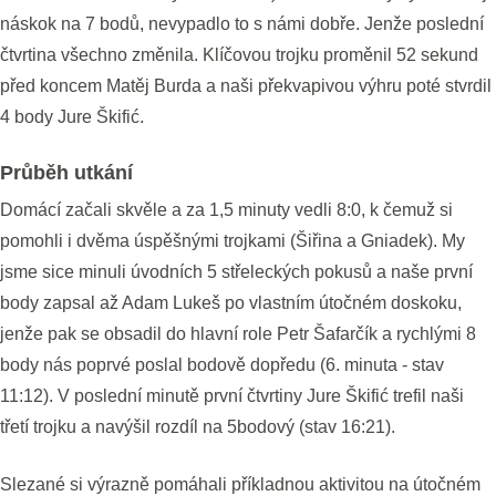
náskok na 7 bodů, nevypadlo to s námi dobře. Jenže poslední
čtvrtina všechno změnila. Klíčovou trojku proměnil 52 sekund
před koncem Matěj Burda a naši překvapivou výhru poté stvrdil
4 body Jure Škifić.
Průběh utkání
Domácí začali skvěle a za 1,5 minuty vedli 8:0, k čemuž si
pomohli i dvěma úspěšnými trojkami (Šiřina a Gniadek). My
jsme sice minuli úvodních 5 střeleckých pokusů a naše první
body zapsal až Adam Lukeš po vlastním útočném doskoku,
jenže pak se obsadil do hlavní role Petr Šafarčík a rychlými 8
body nás poprvé poslal bodově dopředu (6. minuta - stav
11:12). V poslední minutě první čtvrtiny Jure Škifić trefil naši
třetí trojku a navýšil rozdíl na 5bodový (stav 16:21).
Slezané si výrazně pomáhali příkladnou aktivitou na útočném