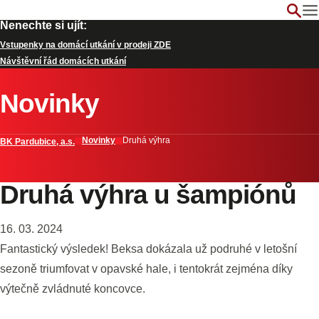
Nenechte si ujít:
Vstupenky na domácí utkání v prodeji ZDE
Návštěvní řád domácích utkání
Novinky
Novinky
Druhá výhra
BK Pardubice, a.s.
Druhá výhra u šampiónů
16. 03. 2024
Fantastický výsledek! Beksa dokázala už podruhé v letošní
sezoně triumfovat v opavské hale, i tentokrát zejména díky
výtečně zvládnuté koncovce.