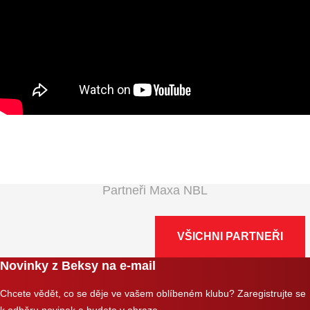
Partneři Maxa NBL
VŠICHNI PARTNEŘI
Novinky z Beksy na e-mail
Chcete vědět, co se děje ve vašem oblíbeném klubu? Zaregistrujte se