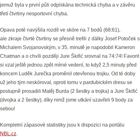
jemuž byla v první půli odpískána technická chyba a v závěru
třetí čtvrtiny nesportovní chyba.
Opava poté navýšila rozdíl ve skóre na 7 bodů (68:61),
ale zkraje čtvrté čtvrtiny se přesně trefili z dálky Josef Potoček s
Michalem Svojanovským, v 35. minutě je napodobil Kameron
Chatman a o chvíli později Jure Škifić srovnal na 74:74! Favorit
si vzal ještě jednou zpět mírné vedení, to když 2,5 minuty před
koncem Luděk Jurečka proměnil otevřenou trojku. Od té doby
už jeho tým neskóroval, oproti tomu v pardubickém dresu se
postupně prosadili Matěj Burda (2 šestky a trojka) a Jure Škifić
(dvojka a 2 šestky), díky nimž jsme utkání uzavřeli 9 body za
sebou!
Kompletní zápasové statistiky jsou k dispozici na portálu
NBL.cz
.