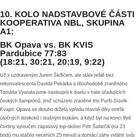
10. KOLO NADSTAVBOVÉ ČÁSTI
KOOPERATIVA NBL, SKUPINA
A1:
BK Opava vs. BK KVIS
Pardubice 77:83
(18:21, 30:21, 20:19, 9:22)
Už s uzdraveným Jurem Škifićem, ale stále ještě bez
rekonvalescenta Davida Pekárka a dlouhodobě zraněného
Tomáše Vyorala jsme nastoupili k duelu v hale úřadujících
českých šampiónů, jimž scházelo zraněné trio Puršl-Slavík-
Kvapil. Opava se dlouho držela vpředu hlavně díky smršti
útočných doskoků i slušným trojkám, a když byl na konci třetí
čtvrtiny vyloučen zápasový top-skórer Petr Šafarčík (na 23
bodů mu stačilo necelých 25 minut) a domácí záhy vytáhli svůj