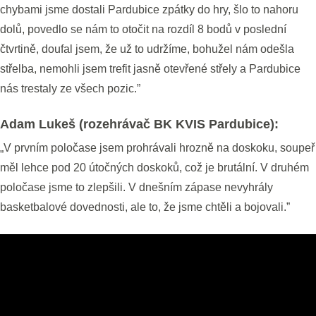
chybami jsme dostali Pardubice zpátky do hry, šlo to nahoru
dolů, povedlo se nám to otočit na rozdíl 8 bodů v poslední
čtvrtině, doufal jsem, že už to udržíme, bohužel nám odešla
střelba, nemohli jsem trefit jasně otevřené střely a Pardubice
nás trestaly ze všech pozic.”
Adam Lukeš (rozehrávač BK KVIS Pardubice):
„V prvním poločase jsem prohrávali hrozně na doskoku, soupeř
měl lehce pod 20 útočných doskoků, což je brutální. V druhém
poločase jsme to zlepšili. V dnešním zápase nevyhrály
basketbalové dovednosti, ale to, že jsme chtěli a bojovali.”