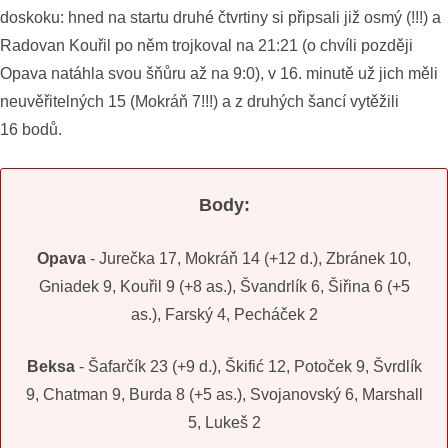
doskoku: hned na startu druhé čtvrtiny si připsali již osmý (!!!) a
Radovan Kouřil po něm trojkoval na 21:21 (o chvíli později
Opava natáhla svou šňůru až na 9:0), v 16. minutě už jich měli
neuvěřitelných 15 (Mokráň 7!!!) a z druhých šancí vytěžili
16 bodů.
Body:
Opava
- Jurečka 17, Mokráň 14 (+12 d.), Zbránek 10,
Gniadek 9, Kouřil 9 (+8 as.), Švandrlík 6, Šiřina 6 (+5
as.), Farský 4, Pecháček 2
Beksa
- Šafarčík 23 (+9 d.), Škifić 12, Potoček 9, Švrdlík
9, Chatman 9, Burda 8 (+5 as.), Svojanovský 6, Marshall
5, Lukeš 2