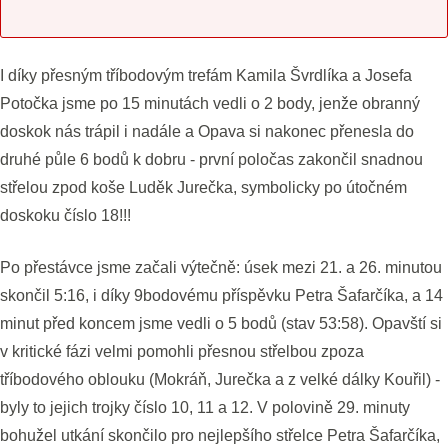
I díky přesným tříbodovým trefám Kamila Švrdlíka a Josefa
Potočka jsme po 15 minutách vedli o 2 body, jenže obranný
doskok nás trápil i nadále a Opava si nakonec přenesla do
druhé půle 6 bodů k dobru - první poločas zakončil snadnou
střelou zpod koše Luděk Jurečka, symbolicky po útočném
doskoku číslo 18!!!
Po přestávce jsme začali výtečně: úsek mezi 21. a 26. minutou
skončil 5:16, i díky 9bodovému příspěvku Petra Šafarčíka, a 14
minut před koncem jsme vedli o 5 bodů (stav 53:58). Opavští si
v kritické fázi velmi pomohli přesnou střelbou zpoza
tříbodového oblouku (Mokráň, Jurečka a z velké dálky Kouřil) -
byly to jejich trojky číslo 10, 11 a 12. V polovině 29. minuty
bohužel utkání skončilo pro nejlepšího střelce Petra Šafarčíka,