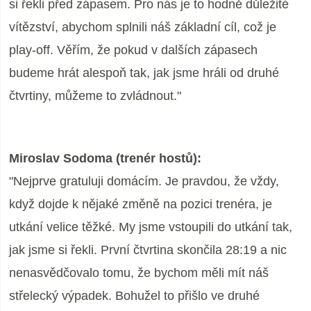
si řekli před zápasem. Pro nás je to hodně důležité
vítězství, abychom splnili náš základní cíl, což je
play-off. Věřím, že pokud v dalších zápasech
budeme hrát alespoň tak, jak jsme hráli od druhé
čtvrtiny, můžeme to zvládnout."
Miroslav Sodoma (trenér hostů):
"Nejprve gratuluji domácím. Je pravdou, že vždy,
když dojde k nějaké změně na pozici trenéra, je
utkání velice těžké. My jsme vstoupili do utkání tak,
jak jsme si řekli. První čtvrtina skončila 28:19 a nic
nenasvědčovalo tomu, že bychom měli mít náš
střelecký výpadek. Bohužel to přišlo ve druhé