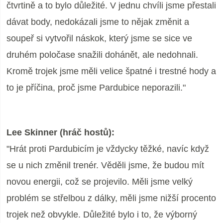
čtvrtině a to bylo důležité. V jednu chvíli jsme přestali
dávat body, nedokázali jsme to nějak změnit a
soupeř si vytvořil náskok, který jsme se sice ve
druhém poločase snažili dohánět, ale nedohnali.
Kromě trojek jsme měli velice špatné i trestné hody a
to je příčina, proč jsme Pardubice neporazili."
Lee Skinner (hráč hostů):
"Hrát proti Pardubicím je vždycky těžké, navíc když
se u nich změnil trenér. Věděli jsme, že budou mít
novou energii, což se projevilo. Měli jsme velký
problém se střelbou z dálky, měli jsme nižší procento
trojek než obvykle. Důležité bylo i to, že výborný