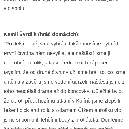
víc spolu."
Kamil Švrdlík (hráč domácích):
"Po delší době jsme vyhráli, takže musíme být rádi.
První čtvrtina nám nevyšla, ale naštěstí jsme ji
neprohráli o tolik, jako v předchozích zápasech.
Myslím, že od druhé čtvrtiny už jsme hráli to, co jsme
chtěli a v závěru jsme vedení udrželi, naštěstí jsme z
toho neudělali drama až do koncovky. Důležité bylo,
že oproti předchozímu utkání v Kolíně jsme zlepšili
řešení pick-and-rollu s Adamem Čížem a trošku víc
jsme si pomohli lehčími body z protiútoků. Doufejme,