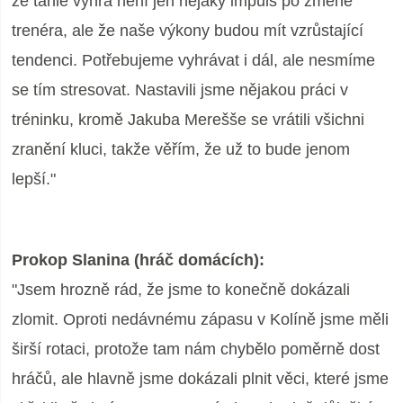
že tahle výhra není jen nějaký impuls po změně
trenéra, ale že naše výkony budou mít vzrůstající
tendenci. Potřebujeme vyhrávat i dál, ale nesmíme
se tím stresovat. Nastavili jsme nějakou práci v
tréninku, kromě Jakuba Merešše se vrátili všichni
zranění kluci, takže věřím, že už to bude jenom
lepší."
Prokop Slanina (hráč domácích):
"Jsem hrozně rád, že jsme to konečně dokázali
zlomit. Oproti nedávnému zápasu v Kolíně jsme měli
širší rotaci, protože tam nám chybělo poměrně dost
hráčů, ale hlavně jsme dokázali plnit věci, které jsme