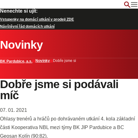
Nenechte si ujít:
Vstupenky na domácí utkání v prodeji ZDE
Návštěvní řád domácích utkání
Novinky
Novinky
Dobře jsme si
BK Pardubice, a.s.
Dobře jsme si podávali
míč
07. 01. 2021
Ohlasy trenérů a hráčů po dohrávaném utkání 4. kola základní
části Kooperativa NBL mezi týmy BK JIP Pardubice a BC
Geosan Kolín (90:82).