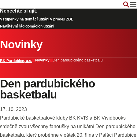
Nenechte si ujít:
Vstupenky na domácí utkání v prodeji ZDE
Návštěvní řád domácích utkání
Novinky
Novinky
Den pardubického basketbalu
BK Pardubice, a.s.
Den pardubického
basketbalu
17. 10. 2023
Pardubické basketbalové kluby BK KVIS a BK Vividbooks
srdečně zvou všechny fanoušky na unikátní Den pardubického
basketbalu, který proběhne v pátek 20. října v Paláci Pardubice