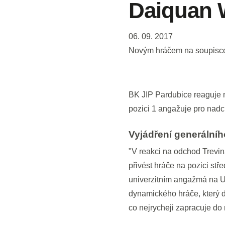
Daiquan 
06. 09. 2017
Novým hráčem na soupisce 
BK JIP Pardubice reaguje
pozici 1 angažuje pro nad
Vyjádření generální
"V reakci na odchod Trevina
přivést hráče na pozici st
univerzitním angažmá na Un
dynamického hráče, který do
co nejrycheji zapracuje d