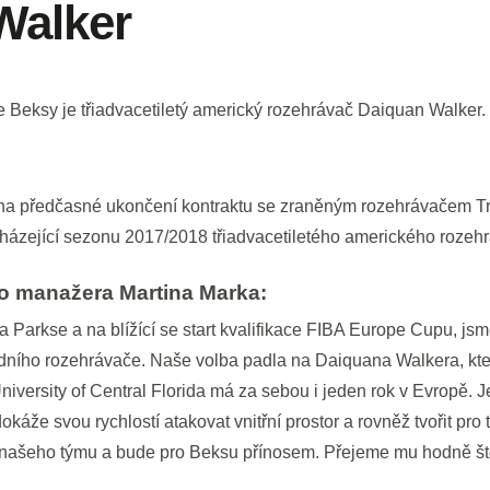
Walker
Beksy je třiadvacetiletý americký rozehrávač Daiquan Walker.
 na předčasné ukončení kontraktu se zraněným rozehrávačem 
cházející sezonu 2017/2018 třiadvacetiletého amerického roze
ho manažera Martina Marka:
 Parkse a na blížící se start kvalifikace FIBA Europe Cupu, jsme
ředního rozehrávače. Naše volba padla na Daiquana Walkera, kte
iversity of Central Florida má za sebou i jeden rok v Evropě. 
káže svou rychlostí atakovat vnitřní prostor a rovněž tvořit pro
o našeho týmu a bude pro Beksu přínosem. Přejeme mu hodně št