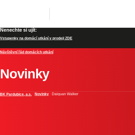
Nenechte si ujít:
Vstupenky na domácí utkání v prodeji ZDE
Návštěvní řád domácích utkání
Novinky
Novinky
Daiquan Walker
BK Pardubice, a.s.