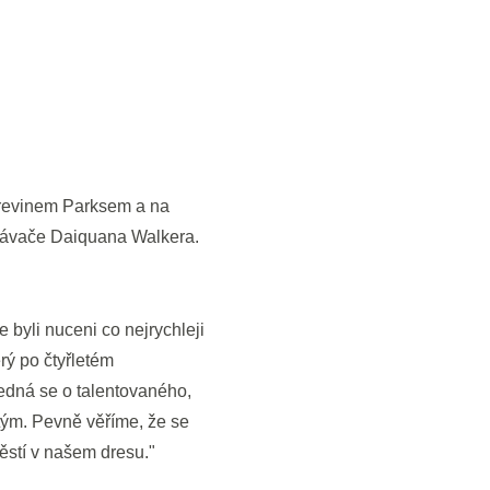
Trevinem Parksem a na
hrávače Daiquana Walkera.
 byli nuceni co nejrychleji
rý po čtyřletém
Jedná se o talentovaného,
 tým. Pevně věříme, že se
ěstí v našem dresu."