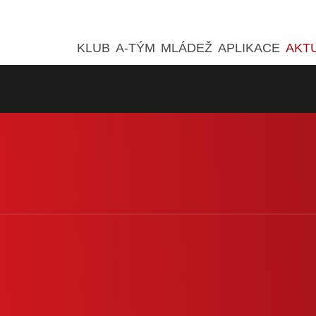
KLUB
A-TÝM
MLÁDEŽ
APLIKACE
AKT