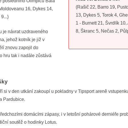
le posledního Olimpicu Baia
(Rašič 22, Barro 19, Pus
 Moldoveanu 16, Dykes 14,
13, Dykes 5, Torok 4, Ghe
9...)
1 - Burnett 21, Švrdlík 10,
8, Škranc 5, Nečas 2, Půl
u je návrat uzdraveného
, jehož kotník je již v
lí znovu zapojil do
 hru tak i nadále zůstává
šky
ří si v den utkání zakoupí u pokladny v Tipsport areně vstupenk
a Pardubice.
předchozími domácími zápasy, i v letošní pohárové derniéře p
diční soutěž o hodinky Lotus.