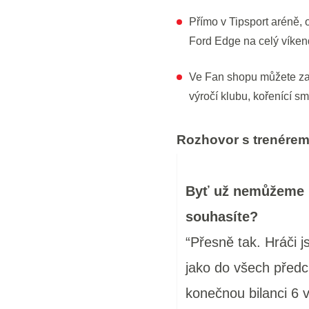
Přímo v Tipsport aréně, 
Ford Edge na celý víken
Ve Fan shopu můžete za
výročí klubu, kořenící s
Rozhovor s trenére
Byť už nemůžeme 
souhasíte?
“Přesně tak. Hráči j
jako do všech předc
konečnou bilanci 6 