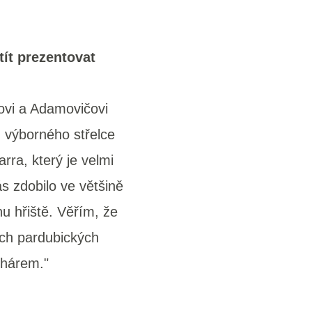
tít prezentovat
ovi a Adamovičovi
, výborného střelce
ra, který je velmi
s zdobilo ve většině
u hřiště. Věřím, že
ch pardubických
ohárem."