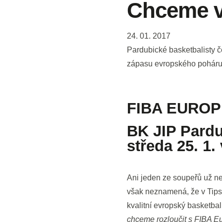
Chceme v
24. 01. 2017
Pardubické basketbalisty č
zápasu evropského poháru
FIBA EUROPE
BK JIP Pardub
středa 25. 1.
Ani jeden ze soupeřů už n
však neznamená, že v Tip
kvalitní evropský basketbal
chceme rozloučit s FIBA E