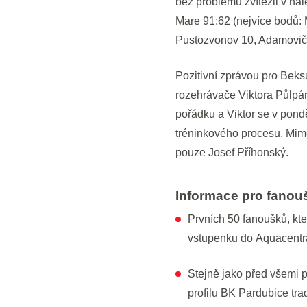
bez problémů zvítězil v ha
Mare 91:62 (nejvíce bodů:
Pustozvonov 10, Adamovič 
Pozitivní zprávou pro Beks
rozehrávače Viktora Půlpána
pořádku a Viktor se v pondě
tréninkového procesu. Mimo
pouze Josef Příhonský.
Informace pro fanou
Prvních 50 fanoušků, kte
vstupenku do Aquacentr
Stejně jako před všemi 
profilu BK Pardubice tra