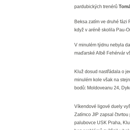
pardubických trenérů
Tomá
Beksa zatím ve druhé fázi
když v aréně skolila Pau-O
V minulém týdnu nebyla da
maďarské Albě Fehérvár vš
Kluž dosud nastřádala o je
minulém kole však na stejn
bodů: Moldoveanu 24, Dykes
Víkendové ligové duely vy
Zatímco JIP zapsal čtvrtou
palubovce USK Praha, Kluž 