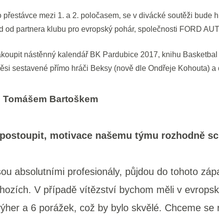
o přestávce mezi 1. a 2. poločasem, se v divácké soutěži bude 
d od partnera klubu pro evropský pohár, společnosti FORD AUTO
koupit nástěnný kalendář BK Pardubice 2017, knihu Basketbal
měsi sestavené přímo hráči Beksy (nově dle Ondřeje Kohouta) a 
m Tomášem Bartoškem
postoupit, motivace našemu týmu rozhodně sc
sou absolutními profesionály, půjdou do tohoto záp
hozích. V případě vítězství bychom měli v evrop
výher a 6 porážek, což by bylo skvělé. Chceme se 