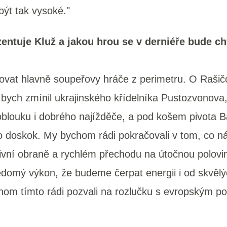
ýt tak vysoké."
entuje Kluž a jakou hrou se v derniéře bude ch
ovat hlavně soupeřovy hráče z perimetru. O Rašič
le bych zmínil ukrajinského křídelníka Pustozvonova
blouku i dobrého najížděče, a pod košem pivota Bar
ro doskok. My bychom rádi pokračovali v tom, co ná
sivní obraně a rychlém přechodu na útočnou polovin
omý výkon, že budeme čerpat energii i od skvělý
hom tímto rádi pozvali na rozlučku s evropským p