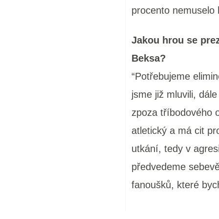
procento nemuselo b
Jakou hrou se prez
Beksa?
“Potřebujeme elimin
jsme již mluvili, dá
zpoza tříbodového o
atletický a má cit p
utkání, tedy v agre
předvedeme sebevěd
fanoušků, které byc