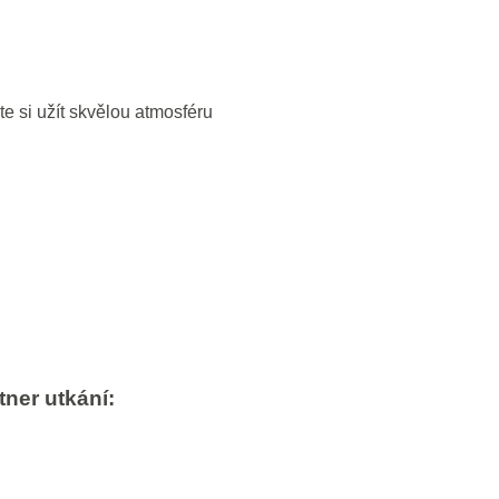
e si užít skvělou atmosféru
tner utkání: