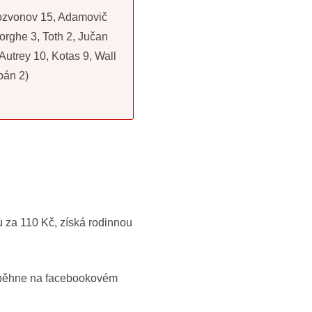
tozvonov 15, Adamovič
orghe 3, Toth 2, Jučan
 Autrey 10, Kotas 9, Wall
pán 2)
u za 110 Kč, získá rodinnou
roběhne na facebookovém