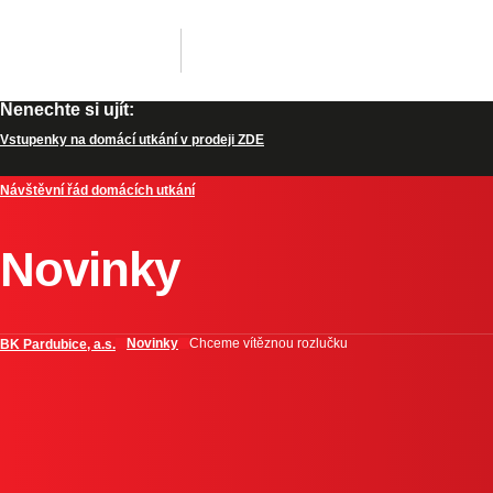
Nenechte si ujít:
Vstupenky na domácí utkání v prodeji ZDE
Návštěvní řád domácích utkání
Novinky
Novinky
Chceme vítěznou rozlučku
BK Pardubice, a.s.