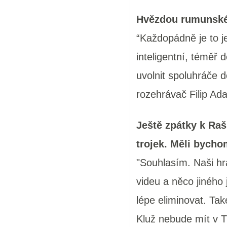
Hvězdou rumunskéh
“Každopádně je to je
inteligentní, téměř 
uvolnit spoluhráče 
rozehrávač Filip Ad
Ještě zpátky k Raš
trojek. Měli bych
"Souhlasím. Naši hrá
videu a něco jiného
lépe eliminovat. Ta
Kluž nebude mít v Ti