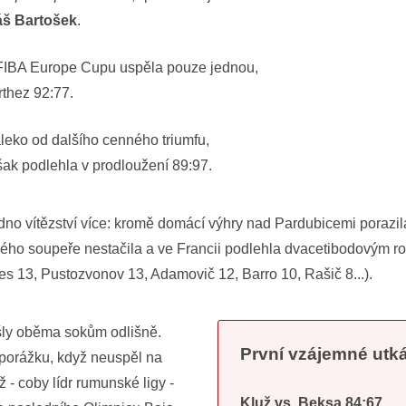
š Bartošek
.
 FIBA Europe Cupu uspěla pouze jednou,
rthez 92:77.
leko od dalšího cenného triumfu,
ak podlehla v prodloužení 89:97.
dno vítězství více: kromě domácí výhry nad Pardubicemi porazil
ého soupeře nestačila a ve Francii podlehla dvacetibodovým ro
 13, Pustozvonov 13, Adamovič 12, Barro 10, Rašič 8...).
šly oběma sokům odlišně.
První vzájemné utk
 porážku, když neuspěl na
- coby lídr rumunské ligy -
Kluž vs. Beksa 84:67