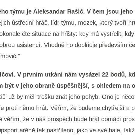
o týmu je Aleksandar Rašič. V čem jsou jeho 
jich ústřední hráč, lídr týmu, mozek, který tvoří hr
dokonale čte situace na hřišty: kdy má vystřelit, kdy
dobrou asistencí. Vhodně ho doplňuje především č
amovič.”
ičovi. V prvním utkání nám vysázel 22 bodů, kdy
om být v jeho obraně úspěšnější, s ohledem na 
či už by měli trošku znát jeho pohyb. Ono je něco 
 je proti němu hrát. Věřím, že budeme chytřejší a 
ké věřím, že v náš prospěch bude hrát domácí prost
psport aréně tak nastříleno, jako ve své hale, takže