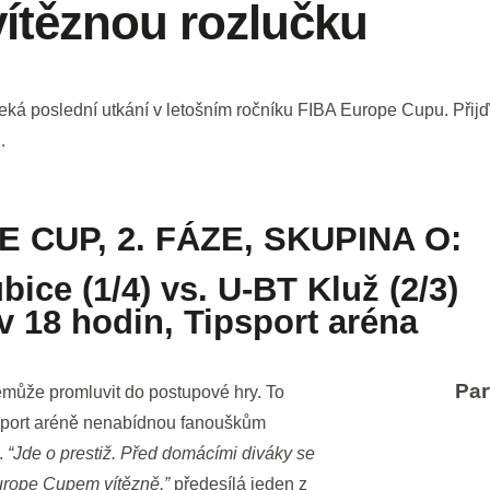
ítěznou rozlučku
eká poslední utkání v letošním ročníku FIBA Europe Cupu. Přijďt
.
 CUP, 2. FÁZE, SKUPINA O:
ice (1/4) vs. U-BT Kluž (2/3)
 v 18 hodin, Tipsport aréna
Par
emůže promluvit do postupové hry. To
sport aréně nenabídnou fanouškům
.
“Jde o prestiž. Před domácími diváky se
urope Cupem vítězně,”
předesílá jeden z