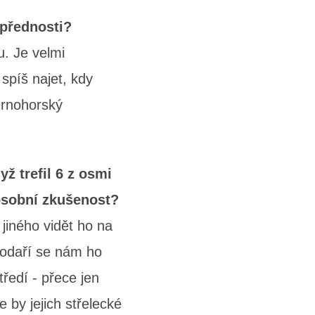
přednosti?
u. Je velmi
 spíš najet, kdy
ernohorský
ž trefil 6 z osmi
osobní zkušenost?
jiného vidět ho na
podaří se nám ho
ředí - přece jen
 by jejich střelecké