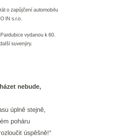
hrát o zapůjčení automobilu
 IN s.r.o.
 Pardubice vydanou k 60.
další suvenýry.
házet nebude,
asu úplně stejně,
ském poháru
rozloučit úspěšně!”