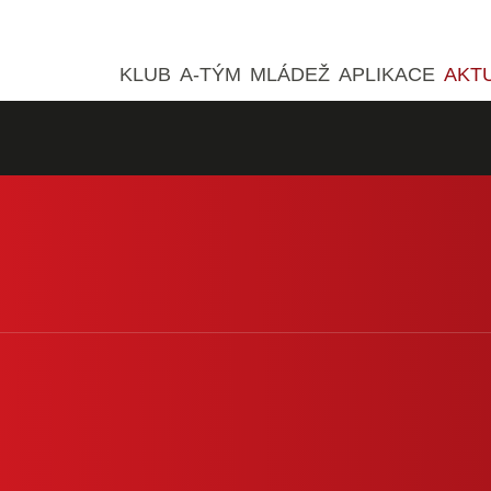
KLUB
A-TÝM
MLÁDEŽ
APLIKACE
AKT