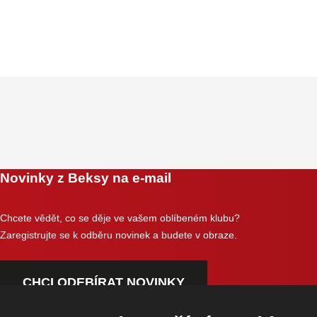
Novinky z Beksy na e-mail
Chcete vědět, co se děje ve vašem oblíbeném klubu?
Zaregistrujte se k odběru novinek a budete v obraze.
CHCI ODEBÍRAT NOVINKY