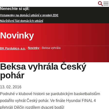
Nenechte si ujít:
Vstupenky na domácí utkání v prodeji ZDE
Návštěvní řád domácích utkání
Novinky
Novinky
Beksa vyhrála
BK Pardubice, a.s.
Beksa vyhrála Český
pohár
13. 02. 2016
Podruhé v klubové historii se pardubickým basketbalistům
podařilo vyhrát Český pohár. Ve finále Hyundai FINAL 4
přehráli Děčín rozdílem dvaceti bodů!