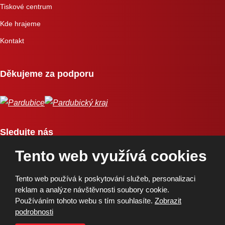
Tiskové centrum
Kde hrajeme
Kontakt
Děkujeme za podporu
Sledujte nás
Tento web využívá cookies
Tento web používá k poskytování služeb, personalizaci
reklam a analýze návštěvnosti soubory cookie.
Používáním tohoto webu s tím souhlasíte.
Zobrazit
Copyright © 2026, BK Pardubice, a.s. | Vytvořila eBRÁNA
podrobnosti
Mapa stránek
|
Podmínky použití
|
Ochrana osobních údajů