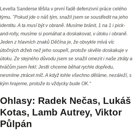
Levella Sanderse těšila v první řadě defenzivní práce celého
týmu.
"Pokud jde o náš tým, snažil jsem se soustředit na jeho
identitu. A ta musí být v obraně. Musíme bránit, 1 na 1 i pick-
and-rolly, musíme si pomáhat a doskakovat, v útoku i obraně.
Jeden z hlavních znaků Děčína je, že obvykle mívá víc
útočných držeb než jeho soupeři, protože skvěle doskakuje v
útoku. Ze stejného důvodu jsem se snažil omezit i naše ztráty a
hráčům jsem řekl: Jestli chceme běhat rychle dopředu,
nesmíme ztrácet míč. A když tohle všechno děláme, nezáleží, s
kým hrajeme, protože to vždycky bude OK.“
Ohlasy: Radek Nečas, Lukáš
Kotas, Lamb Autrey, Viktor
Půlpán