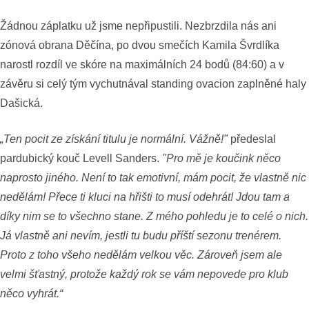
Žádnou záplatku už jsme nepřipustili. Nezbrzdila nás ani
zónová obrana Děčína, po dvou smečích Kamila Švrdlíka
narostl rozdíl ve skóre na maximálních 24 bodů (84:60) a v
závěru si celý tým vychutnával standing ovacion zaplněné haly
Dašická.
„Ten pocit ze získání titulu je normální. Vážně!"
předeslal
pardubický kouč Levell Sanders.
"Pro mě je koučink něco
naprosto jiného. Není to tak emotivní, mám pocit, že vlastně nic
nedělám! Přece ti kluci na hřišti to musí odehrát! Jdou tam a
díky nim se to všechno stane. Z mého pohledu je to celé o nich.
Já vlastně ani nevím, jestli tu budu příští sezonu trenérem.
Proto z toho všeho nedělám velkou věc. Zároveň jsem ale
velmi šťastný, protože každý rok se vám nepovede pro klub
něco vyhrát.“