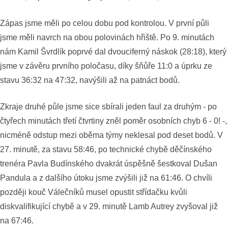
Zápas jsme měli po celou dobu pod kontrolou. V první půli
jsme měli navrch na obou polovinách hřiště. Po 9. minutách
nám Kamil Švrdlík poprvé dal dvouciferný náskok (28:18), který
jsme v závěru prvního poločasu, díky šňůře 11:0 a úprku ze
stavu 36:32 na 47:32, navýšili až na patnáct bodů.
Zkraje druhé půle jsme sice sbírali jeden faul za druhým - po
čtyřech minutách třetí čtvrtiny zněl poměr osobních chyb 6 - 0! -,
nicméně odstup mezi oběma týmy neklesal pod deset bodů. V
27. minutě, za stavu 58:46, po technické chybě děčínského
trenéra Pavla Budínského dvakrát úspěšně šestkoval Dušan
Pandula a z dalšího útoku jsme zvýšili již na 61:46. O chvíli
později kouč Válečníků musel opustit střídačku kvůli
diskvalifikující chybě a v 29. minutě Lamb Autrey zvyšoval již
na 67:46.